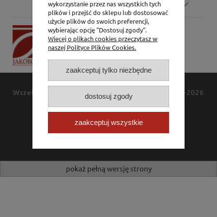
Pomoc
wykorzystanie przez nas wszystkich tych
plików i przejść do sklepu lub dostosować
użycie plików do swoich preferencji,
P.H. Jakóbczak
wybierając opcję "Dostosuj zgody".
Więcej o plikach cookies przeczytasz w
Dorota Jakóbczak
naszej Polityce Plików Cookies.
Bialska 2/4,
42-202 Częstochowa
zaakceptuj tylko niezbędne
Wszelkie prawa zastrzeżone
JAKÓBCZAK
© 1994-2026
dostosuj zgody
Polityka prywatności
Kontakt
zaakceptuj wszystkie
pokaż pełną wersję strony