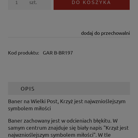
szt.
DO KOSZYKA
dodaj do przechowalni
Kod produktu:
GAR B-BR197
OPIS
Baner na
Wielki Post, Krzyż jest najwznioślejszym
symbolem miłości
Baner zachowany jest w odcieniach błękitu. W
samym centrum znajduje się biały napis "Krzyż jest
najwznioślejszym symbolem miłości". W tle