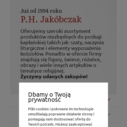
Już od 1994 roku
P.H. Jakóbczak
Oferujemy szeroki asortyment
produktów niezbędnych do posługi
kapłańskiej takich jak: szaty, naczynia
liturgiczne i elementy wyposażenia
kościołów. Ponadto w ofercie firmy
znajdują się figury, świece, różańce,
obrazy i wiele innych artykułów o
tematyce religijnej.
Życzymy udanych zakupów!
Dbamy o Twoją
prywatność
Moje konto
Pliki cookies i pokrewne im technologie
Zamówienia
umożliwiają poprawne działanie strony i
pomagają nam dostosować ofertę do
Twoich potrzeb. Możesz zaakceptować