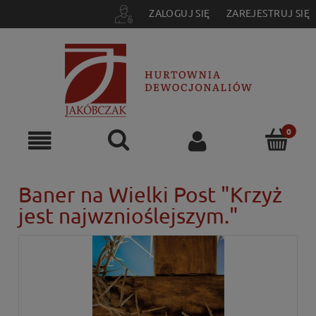
ZALOGUJ SIĘ
ZAREJESTRUJ SIĘ
Baner na Wielki Post "Krzyż
jest najwznioślejszym."