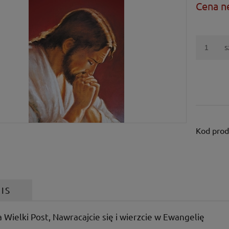
Cena n
s
Kod prod
IS
 Wielki Post, Nawracajcie się i wierzcie w Ewangelię