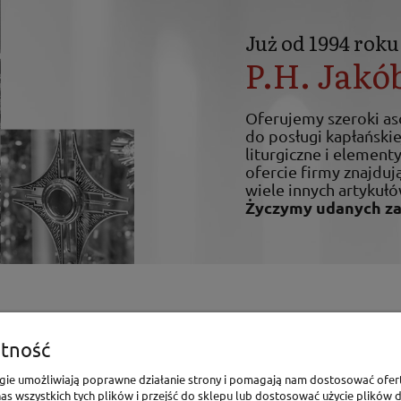
Już od 1994 roku
P.H. Jakó
Oferujemy szeroki a
do posługi kapłańskiej
liturgiczne i elemen
ofercie firmy znajdują
wiele innych artykułó
Życzymy udanych z
enia
Pomoc
tność
Polityka Prywatności
logie umożliwiają poprawne działanie strony i pomagają nam dostosować ofer
s wszystkich tych plików i przejść do sklepu lub dostosować użycie plików d