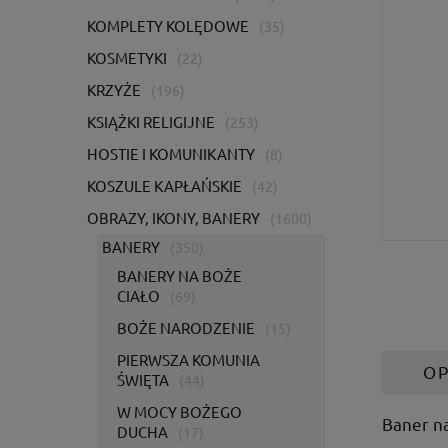
KOMPLETY KOLĘDOWE
(35)
KOSMETYKI
(22)
KRZYŻE
(196)
KSIĄŻKI RELIGIJNE
(253)
HOSTIE I KOMUNIKANTY
(8)
KOSZULE KAPŁAŃSKIE
(42)
OBRAZY, IKONY, BANERY
(1600)
BANERY
(350)
BANERY NA BOŻE
CIAŁO
(69)
BOŻE NARODZENIE
(15)
PIERWSZA KOMUNIA
OP
ŚWIĘTA
(44)
W MOCY BOŻEGO
Baner na
DUCHA
(17)