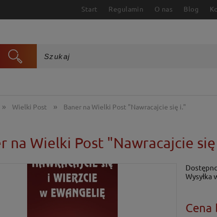
Start
Regulamin
O nas
Blog
K
»
»
Wielki Post
Baner na Wielki Post "Nawracajcie się i."
r na Wielki Post "Nawracajcie się 
Dostępno
Wysyłka 
Cena 