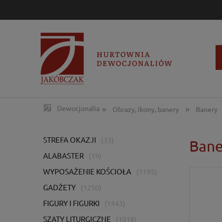
»
»
Dewocjonalia
Obrazy, ikony, banery
Banery
STREFA OKAZJI
(33)
Bane
ALABASTER
(19)
WYPOSAŻENIE KOŚCIOŁA
(1195)
GADŻETY
(1250)
FIGURY I FIGURKI
(1443)
SZATY LITURGICZNE
(1018)