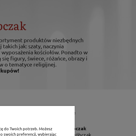
bczak
sortyment produktów niezbędnych
 takich jak: szaty, naczynia
ty wyposażenia kościołów. Ponadto w
 się figury, świece, różańce, obrazy i
w o tematyce religijnej.
akupów!
Dane teleadresowe
P.H. Jakóbczak
tę do Twoich potrzeb. Możesz
Dorota Jakóbczak
o swoich preferencji, wybierając