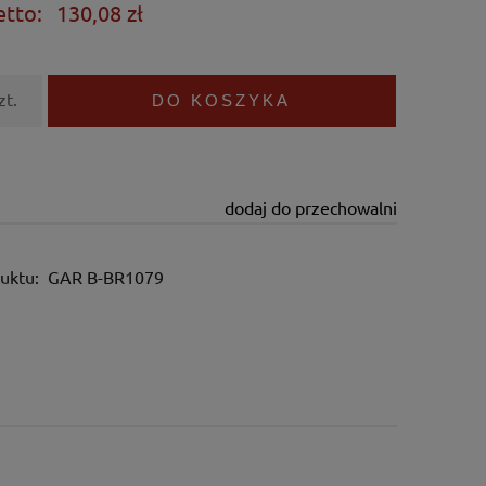
etto:
130,08 zł
zt.
DO KOSZYKA
dodaj do przechowalni
uktu:
GAR B-BR1079