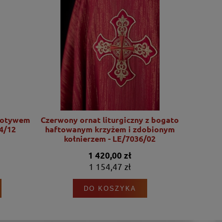
motywem
Czerwony ornat liturgiczny z bogato
Ornat l
4/12
haftowanym krzyżem i zdobionym
motywu Se
kołnierzem - LE/7036/02
1 420,00 zł
1 154,47 zł
DO KOSZYKA