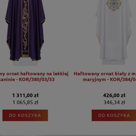
wy ornat haftowany na lekkiej
Haftowany ornat biały z 
kaninie - KOR/380/03/53
maryjnym - KOR/384/0
1 311,00 zł
426,00 zł
1 065,85 zł
346,34 zł
DO KOSZYKA
DO KOSZYKA