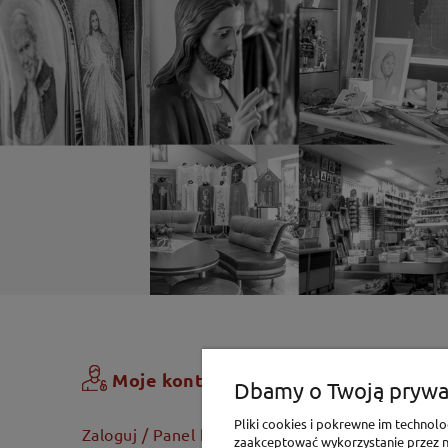
Zamówi
Moje konto
Dbamy o Twoją prywa
Koszyk
Pliki cookies i pokrewne im techno
Zaloguj / Panel klienta
zaakceptować wykorzystanie przez na