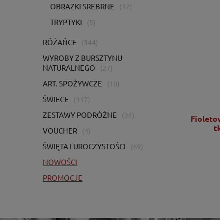
OBRAZKI SREBRNE
(32)
TRYPTYKI
(5)
RÓŻAŃCE
(344)
WYROBY Z BURSZTYNU
NATURALNEGO
(27)
ART. SPOŻYWCZE
(10)
ŚWIECE
(117)
ZESTAWY PODRÓŻNE
(34)
Ornat zielony z bogatym haftem IHS -
Fioleto
KOR/056/01/01
t
VOUCHER
(4)
ŚWIĘTA I UROCZYSTOŚCI
(69)
2 725,00 zł
NOWOŚCI
2 215,45 zł
PROMOCJE
DO KOSZYKA