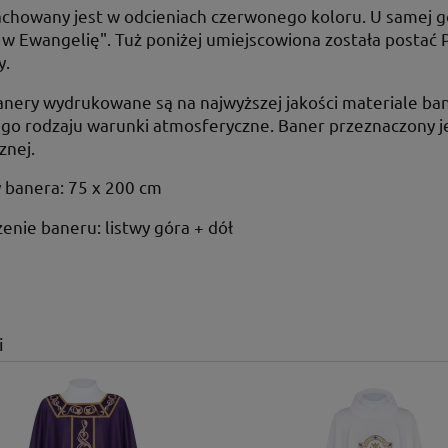
chowany jest w odcieniach czerwonego koloru. U samej góry
 w Ewangelię". Tuż poniżej umiejscowiona została postać
y.
nery wydrukowane są na najwyższej jakości materiale ba
go rodzaju warunki atmosferyczne. Baner przeznaczony j
znej.
 banera: 75 x 200 cm
nie baneru: listwy góra + dół
i