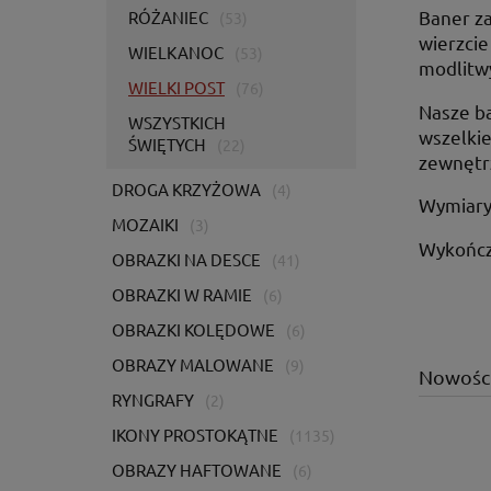
Baner za
RÓŻANIEC
(53)
wierzcie
WIELKANOC
(53)
modlitw
WIELKI POST
(76)
Nasze ba
WSZYSTKICH
wszelkie
ŚWIĘTYCH
(22)
zewnętr
DROGA KRZYŻOWA
(4)
Wymiary
MOZAIKI
(3)
Wykończe
OBRAZKI NA DESCE
(41)
OBRAZKI W RAMIE
(6)
OBRAZKI KOLĘDOWE
(6)
OBRAZY MALOWANE
(9)
Nowośc
RYNGRAFY
(2)
IKONY PROSTOKĄTNE
(1135)
OBRAZY HAFTOWANE
(6)