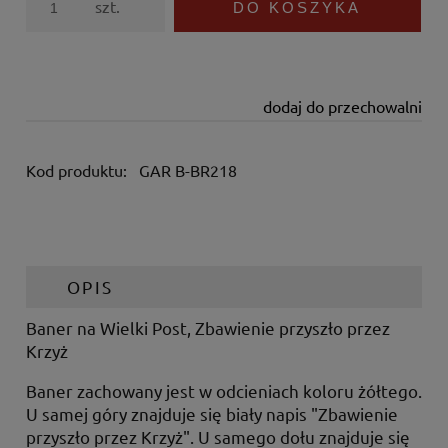
szt.
DO KOSZYKA
dodaj do przechowalni
Kod produktu:
GAR B-BR218
OPIS
Baner na
Wielki Post, Zbawienie przyszło przez
Krzyż
Baner zachowany jest w odcieniach koloru żółtego.
U samej góry znajduje się biały napis "Zbawienie
przyszło przez Krzyż". U samego dołu znajduje się