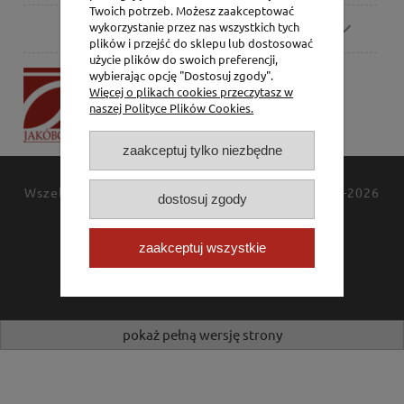
Twoich potrzeb. Możesz zaakceptować
Pomoc
wykorzystanie przez nas wszystkich tych
plików i przejść do sklepu lub dostosować
użycie plików do swoich preferencji,
P.H. Jakóbczak
wybierając opcję "Dostosuj zgody".
Więcej o plikach cookies przeczytasz w
Dorota Jakóbczak
naszej Polityce Plików Cookies.
Bialska 2/4,
42-202 Częstochowa
zaakceptuj tylko niezbędne
Wszelkie prawa zastrzeżone
JAKÓBCZAK
© 1994-2026
dostosuj zgody
Polityka prywatności
Kontakt
zaakceptuj wszystkie
pokaż pełną wersję strony