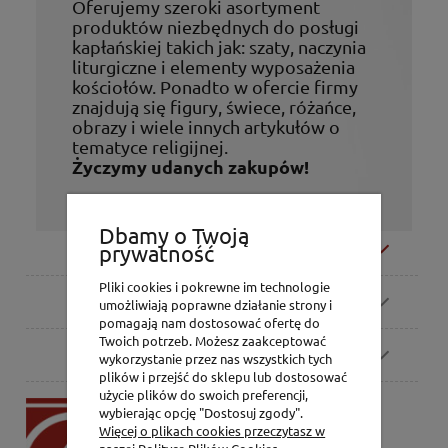
Oferujemy szeroki asortyment
produktów niezbędnych do posługi
kapłańskiej takich jak: szaty, naczynia
liturgiczne i elementy wyposażenia
kościołów. Ponadto w ofercie firmy
znajdują się figury, świece, różańce,
obrazy i wiele innych artykułów o
tematyce religijnej.
Życzymy udanych zakupów!
Dbamy o Twoją
Moje konto
prywatność
Pliki cookies i pokrewne im technologie
Zamówienia
umożliwiają poprawne działanie strony i
pomagają nam dostosować ofertę do
Twoich potrzeb. Możesz zaakceptować
Pomoc
wykorzystanie przez nas wszystkich tych
plików i przejść do sklepu lub dostosować
użycie plików do swoich preferencji,
P.H. Jakóbczak
wybierając opcję "Dostosuj zgody".
Dorota Jakóbczak
Więcej o plikach cookies przeczytasz w