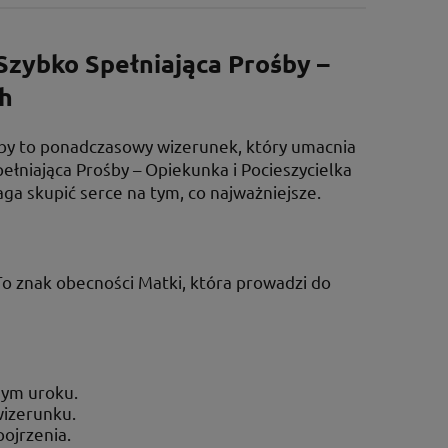
 Szybko Spełniająca Prośby –
ch
ośby to ponadczasowy wizerunek, który umacnia
ełniająca Prośby – Opiekunka i Pocieszycielka
aga skupić serce na tym, co najważniejsze.
To znak obecności Matki, która prowadzi do
nym uroku.
wizerunku.
pojrzenia.