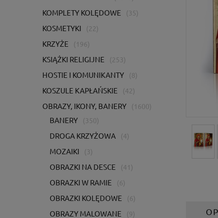
KOMPLETY KOLĘDOWE
(35)
KOSMETYKI
(22)
KRZYŻE
(196)
KSIĄŻKI RELIGIJNE
(253)
HOSTIE I KOMUNIKANTY
(8)
KOSZULE KAPŁAŃSKIE
(42)
OBRAZY, IKONY, BANERY
(1600)
BANERY
(350)
DROGA KRZYŻOWA
(4)
MOZAIKI
(3)
OBRAZKI NA DESCE
(41)
OBRAZKI W RAMIE
(6)
OBRAZKI KOLĘDOWE
(6)
OP
OBRAZY MALOWANE
(9)