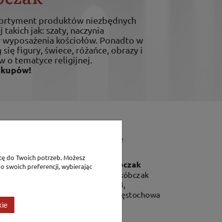
sortyment produktów niezbędnych
 takich jak: szaty, naczynia
ty wyposażenia kościołów. Ponadto w
 się figury, świece, różańce, obrazy i
w o tematyce religijnej.
akupów!
Dane teleadresowe
tę do Twoich potrzeb. Możesz
P.H. Jakóbczak
o swoich preferencji, wybierając
Dorota Jakóbczak
Bialska 2/4,
42-202 Częstochowa
kie