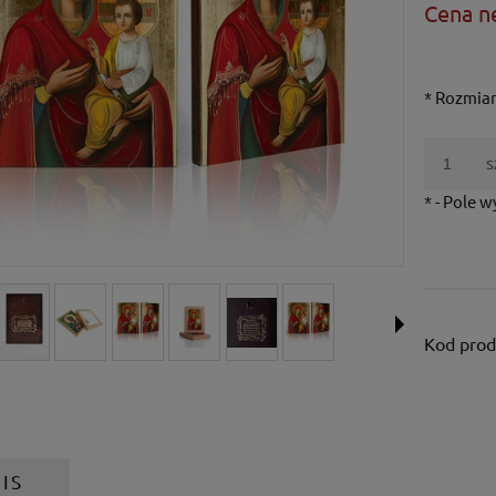
Cena n
*
Rozmiar
s
*
- Pole 
Kod prod
IS