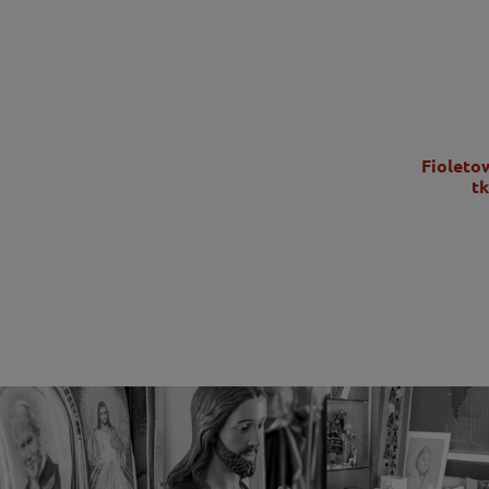
Ornat zielony z bogatym haftem IHS -
Fioleto
KOR/056/01/01
t
2 725,00 zł
2 215,45 zł
DO KOSZYKA