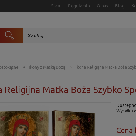
Start
Regulamin
O nas
Blog
K
»
»
rostokątne
Ikony z Matką Bożą
Ikona Religijna Matka Boża Szy
a Religijna Matka Boża Szybko Sp
Dostępno
Wysyłka 
Cena 