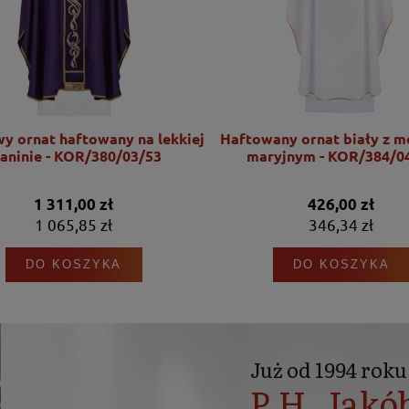
wy ornat haftowany na lekkiej
Haftowany ornat biały z 
kaninie - KOR/380/03/53
maryjnym - KOR/384/0
1 311,00 zł
426,00 zł
1 065,85 zł
346,34 zł
DO KOSZYKA
DO KOSZYKA
Już od 1994 roku
P.H. Jakó