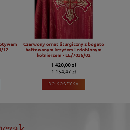
motywem
Czerwony ornat liturgiczny z bogato
Ornat l
4/12
haftowanym krzyżem i zdobionym
motywu Se
kołnierzem - LE/7036/02
1 420,00 zł
1 154,47 zł
DO KOSZYKA
bczak