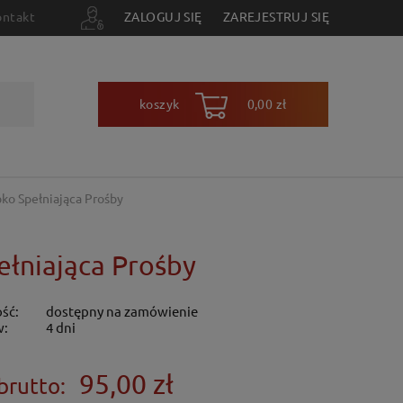
ontakt
ZALOGUJ SIĘ
ZAREJESTRUJ SIĘ
koszyk
0,00 zł
bko Spełniająca Prośby
ełniająca Prośby
ść:
dostępny na zamówienie
w:
4 dni
95,00 zł
brutto: