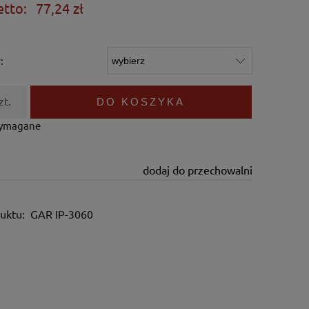
etto:
77,24 zł
:
zt.
DO KOSZYKA
wymagane
dodaj do przechowalni
uktu:
GAR IP-3060