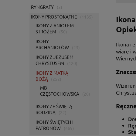
RYNGRAFY
(2)
IKONY PROSTOKĄTNE
(1135)
Ikona
IKONY Z ANIOŁEM
Opiek
STRÓŻEM
(50)
IKONY
Ikona re
ARCHANIOŁÓW
(23)
wiarę i 
IKONY Z JEZUSEM
Wiernych
CHRYSTUSEM
(120)
Znacze
IKONY Z MATKĄ
BOŻĄ
(252)
Wizerune
MB
Chrystus
CZĘSTOCHOWSKA
(20)
Ręczne
IKONY ZE ŚWIĘTĄ
RODZINĄ
(22)
Dr
IKONY ŚWIĘTYCH I
Rę
PATRONÓW
(669)
St