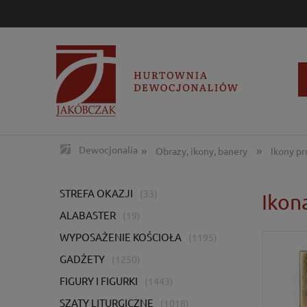
»
»
Dewocjonalia
Obrazy, ikony, banery
Ikony p
STREFA OKAZJI
(33)
Ikon
ALABASTER
(19)
WYPOSAŻENIE KOŚCIOŁA
(1195)
GADŻETY
(1250)
FIGURY I FIGURKI
(1443)
SZATY LITURGICZNE
(1018)