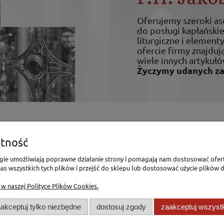
Oferujemy szeroki a
do posługi kapłańskiej
liturgiczne i elemen
ofercie firmy znajdują
wiele innych artykułó
Życzymy udanych z
enia
Pomoc
tność
logie umożliwiają poprawne działanie strony i pomagają nam dostosować ofer
Polityka Prywatności
s wszystkich tych plików i przejść do sklepu lub dostosować użycie plików d
Polityka Cookies
 w naszej Polityce Plików Cookies.
mówienia
Regulamin
akceptuj tylko niezbędne
dostosuj zgody
zaakceptuj wszyst