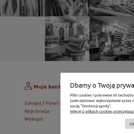
Zamówi
Dbamy o Twoją prywa
Moje konto
Pliki cookies i pokrewne im techno
Koszyk
zaakceptować wykorzystanie przez na
Zaloguj / Panel klienta
opcję "Dostosuj zgody".
Dostawa
Rejestracja
Więcej o plikach cookies przeczytasz
Twoje za
Wyloguj
za