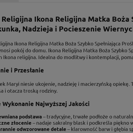
 Religijna Ikona Religijna Matka Boża
unka, Nadzieja i Pocieszenie Wierny
ligijna Ikona Religijna Matka Boża Szybko Spełniająca Pr
wnosi pokój do domu. Ikona Religijna Matka Boża Szybko Sp
 Ikona religijna. Idealna do modlitwy i kontemplacji, pom
nie i Przesłanie
k Maryi niesie ukojenie, nadzieję i macierzyńską opiekę. 
a i otacza troską rodziny.
 Wykonanie Najwyższej Jakości
– tradycyjne, trwałe podłoże o natural
ewniana podstawa
– nadaje sakralny blask i podkreśla piękno 
czne złocenie
– klarowność barw i głębia s
arannie odwzorowane detale