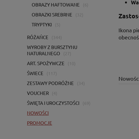
Wa
OBRAZY HAFTOWANE
(6)
OBRAZKI SREBRNE
(32)
Zastos
TRYPTYKI
(5)
Ikona pi
obecnośc
RÓŻAŃCE
(344)
WYROBY Z BURSZTYNU
NATURALNEGO
(27)
ART. SPOŻYWCZE
(10)
ŚWIECE
(117)
Nowośc
ZESTAWY PODRÓŻNE
(34)
VOUCHER
(4)
ŚWIĘTA I UROCZYSTOŚCI
(69)
NOWOŚCI
PROMOCJE