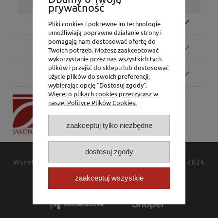
prywatność
Moje konto
Pliki cookies i pokrewne im technologie
umożliwiają poprawne działanie strony i
pomagają nam dostosować ofertę do
Zamówienia
Twoich potrzeb. Możesz zaakceptować
wykorzystanie przez nas wszystkich tych
plików i przejść do sklepu lub dostosować
Pomoc
użycie plików do swoich preferencji,
wybierając opcję "Dostosuj zgody".
Więcej o plikach cookies przeczytasz w
P.H. Jakóbczak
naszej Polityce Plików Cookies.
Dorota Jakóbczak
Bialska 2/4,
zaakceptuj tylko niezbędne
42-202 Częstochowa
dostosuj zgody
Wszelkie prawa zastrzeżone
JAKÓBCZAK
© 1994-2026
Polityka prywatności
zaakceptuj wszystkie
Kontakt