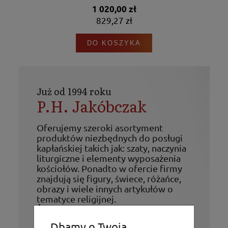
1 020,00 zł
829,27 zł
DO KOSZYKA
Już od 1994 roku
P.H. Jakóbczak
Oferujemy szeroki asortyment
produktów niezbędnych do posługi
kapłańskiej takich jak: szaty, naczynia
liturgiczne i elementy wyposażenia
kościołów. Ponadto w ofercie firmy
znajdują się figury, świece, różańce,
obrazy i wiele innych artykułów o
tematyce religijnej.
Życzymy udanych zakupów!
Dbamy o Twoją