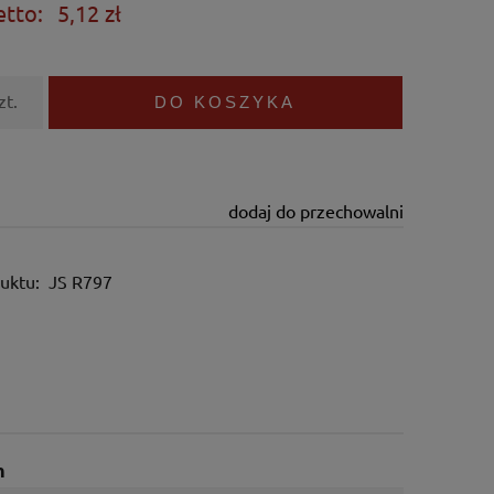
etto:
5,12 zł
zt.
DO KOSZYKA
dodaj do przechowalni
uktu:
JS R797
m