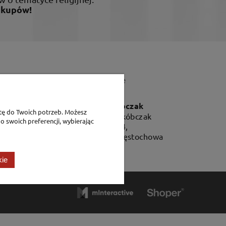
akupów!
Dane teleadresowe
P.H. Jakóbczak
tę do Twoich potrzeb. Możesz
Dorota Jakóbczak
o swoich preferencji, wybierając
Bialska 2/4,
42-202 Częstochowa
kie