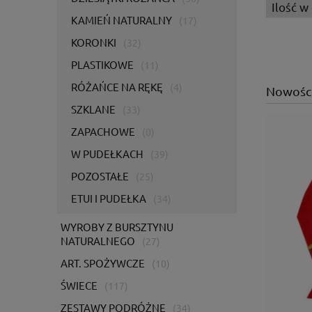
Ilość w
KAMIEŃ NATURALNY
(17)
KORONKI
(32)
PLASTIKOWE
(11)
RÓŻAŃCE NA RĘKĘ
(4)
Nowośc
SZKLANE
(33)
ZAPACHOWE
(0)
W PUDEŁKACH
(39)
POZOSTAŁE
(25)
ETUI I PUDEŁKA
(34)
WYROBY Z BURSZTYNU
NATURALNEGO
(27)
ART. SPOŻYWCZE
(10)
ŚWIECE
(117)
ZESTAWY PODRÓŻNE
(34)