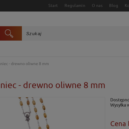
Start
Regulamin
O nas
Blog
K
niec - drewno oliwne 8 mm
niec - drewno oliwne 8 mm
Dostępno
Wysyłka 
Cena 