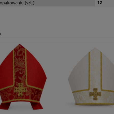
 opakowaniu (szt.)
12
i