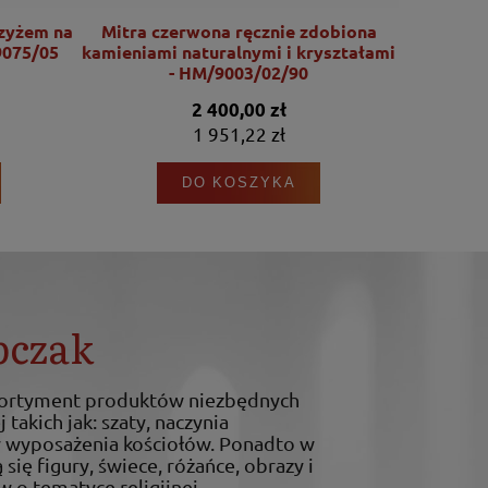
rzyżem na
Mitra czerwona ręcznie zdobiona
Mitra mary
9075/05
kamieniami naturalnymi i kryształami
zdobiona
- HM/9003/02/90
2 400,00 zł
1 951,22 zł
DO KOSZYKA
bczak
sortyment produktów niezbędnych
 takich jak: szaty, naczynia
ty wyposażenia kościołów. Ponadto w
 się figury, świece, różańce, obrazy i
w o tematyce religijnej.