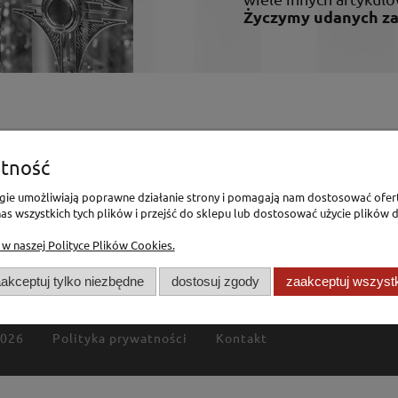
Życzymy udanych z
enia
Pomoc
tność
Polityka Prywatności
logie umożliwiają poprawne działanie strony i pomagają nam dostosować ofer
Polityka Cookies
s wszystkich tych plików i przejść do sklepu lub dostosować użycie plików d
mówienia
Regulamin
 w naszej Polityce Plików Cookies.
akceptuj tylko niezbędne
dostosuj zgody
zaakceptuj wszyst
2026
Polityka prywatności
Kontakt