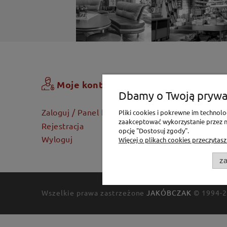
Zamówi
Moje konto
Dbamy o Twoją prywa
Koszyk
Zaloguj / Panel klienta
Pliki cookies i pokrewne im techno
Dostawa
zaakceptować wykorzystanie przez na
Rejestracja
opcję "Dostosuj zgody".
Twoje za
Wyloguj
Więcej o plikach cookies przeczytasz
za
Wszelkie prawa zastrzeżone
JAKÓBCZAK
© 1994-