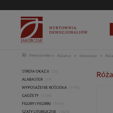
»
»
»
Dewocjonalia
Różańce
Drewniane
Róża
STREFA OKAZJI
(33)
Róża
ALABASTER
(19)
WYPOSAŻENIE KOŚCIOŁA
(1195)
GADŻETY
(1250)
FIGURY I FIGURKI
(1443)
SZATY LITURGICZNE
(1025)