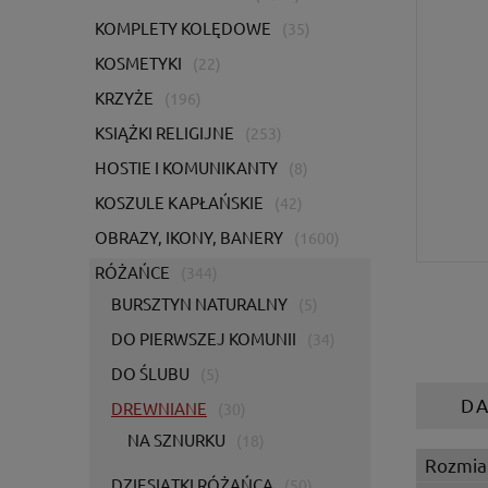
KOMPLETY KOLĘDOWE
(35)
KOSMETYKI
(22)
KRZYŻE
(196)
KSIĄŻKI RELIGIJNE
(253)
HOSTIE I KOMUNIKANTY
(8)
KOSZULE KAPŁAŃSKIE
(42)
OBRAZY, IKONY, BANERY
(1600)
RÓŻAŃCE
(344)
BURSZTYN NATURALNY
(5)
DO PIERWSZEJ KOMUNII
(34)
DO ŚLUBU
(5)
D
DREWNIANE
(30)
NA SZNURKU
(18)
Rozmia
DZIESIĄTKI RÓŻAŃCA
(50)