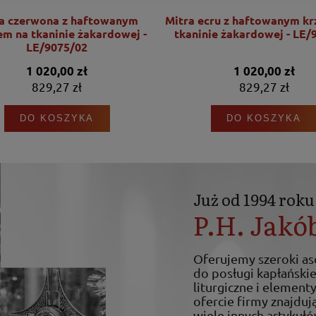
a czerwona z haftowanym
Mitra ecru z haftowanym k
em na tkaninie żakardowej -
tkaninie żakardowej - LE/
LE/9075/02
1 020,00 zł
1 020,00 zł
829,27 zł
829,27 zł
DO KOSZYKA
DO KOSZYKA
Już od 1994 roku
P.H. Jakó
Oferujemy szeroki a
do posługi kapłańskiej
liturgiczne i elemen
ofercie firmy znajdują
wiele innych artykułó