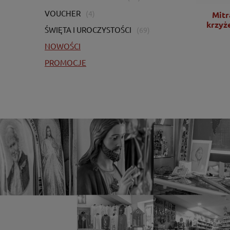
VOUCHER
(4)
Mitra fioletowa z haftowanym
Mitr
krzyżem na tkaninie żakardowej -
krzyż
ŚWIĘTA I UROCZYSTOŚCI
(69)
LE/9075/03
NOWOŚCI
1 020,00 zł
PROMOCJE
829,27 zł
DO KOSZYKA