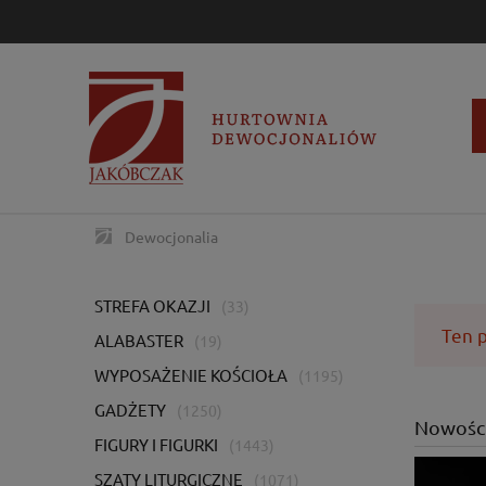
Dewocjonalia
STREFA OKAZJI
(33)
Ten p
ALABASTER
(19)
WYPOSAŻENIE KOŚCIOŁA
(1195)
GADŻETY
(1250)
Nowośc
FIGURY I FIGURKI
(1443)
SZATY LITURGICZNE
(1071)