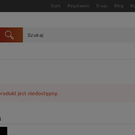
Start
Regulamin
O nas
Blog
K
rodukt jest niedostępny.
i