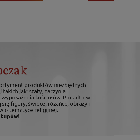
bczak
sortyment produktów niezbędnych
 takich jak: szaty, naczynia
ty wyposażenia kościołów. Ponadto w
 się figury, świece, różańce, obrazy i
w o tematyce religijnej.
akupów!