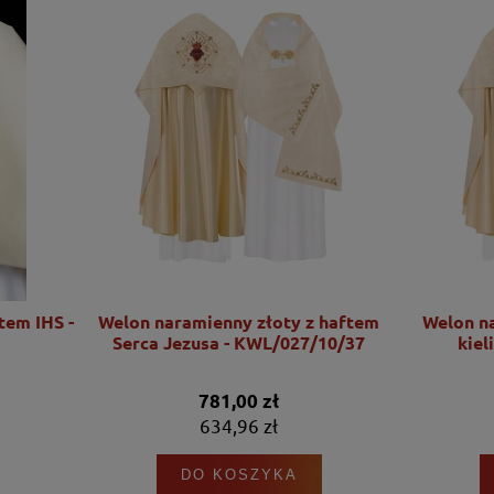
 naramienny złoty z haftem
Welon naramienny złoty z
a Jezusa - KWL/027/10/37
kielicha - KWL/013/10
781,00 zł
781,00 zł
634,96 zł
634,96 zł
DO KOSZYKA
DO KOSZYKA