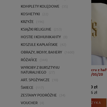
KOMPLETY KOLĘDOWE
(35)
KOSMETYKI
(22)
KRZYŻE
(196)
KSIĄŻKI RELIGIJNE
(253)
HOSTIE I KOMUNIKANTY
(8)
KOSZULE KAPŁAŃSKIE
(42)
OBRAZY, IKONY, BANERY
(1600)
RÓŻAŃCE
(344)
WYROBY Z BURSZTYNU
Welon naramienny ecru z haftem IHS -
Welon
NATURALNEGO
(27)
KWL/021/05/20
Serc
ART. SPOŻYWCZE
(10)
681,00 zł
ŚWIECE
(117)
553,66 zł
ZESTAWY PODRÓŻNE
(34)
VOUCHER
(4)
DO KOSZYKA