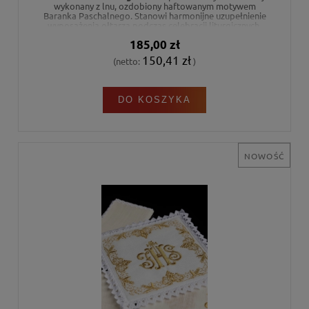
wykonany z lnu, ozdobiony haftowanym motywem
Baranka Paschalnego. Stanowi harmonijne uzupełnienie
wyposażenia ołtarza podczas celebracji liturgicznych.
185,00 zł
150,41 zł
(netto:
)
DO KOSZYKA
NOWOŚĆ