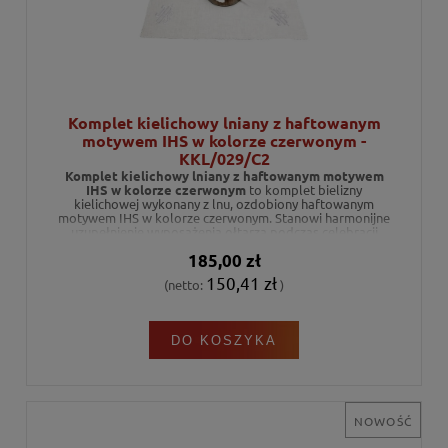
Komplet kielichowy lniany z haftowanym
motywem IHS w kolorze czerwonym -
KKL/029/C2
Komplet kielichowy lniany z haftowanym motywem
IHS w kolorze czerwonym
to komplet bielizny
kielichowej wykonany z lnu, ozdobiony haftowanym
motywem IHS w kolorze czerwonym. Stanowi harmonijne
uzupełnienie wyposażenia ołtarza podczas celebracji
liturgicznych.
185,00 zł
150,41 zł
(netto:
)
DO KOSZYKA
NOWOŚĆ