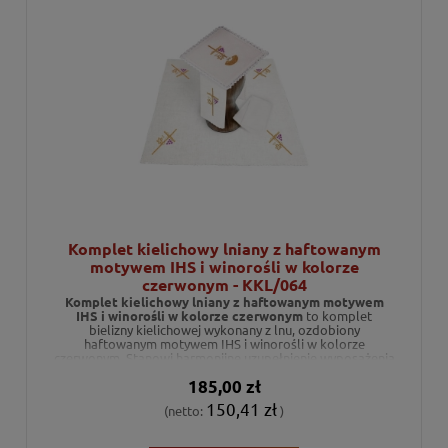
Komplet kielichowy lniany z haftowanym
motywem IHS i winorośli w kolorze
czerwonym - KKL/064
Komplet kielichowy lniany z haftowanym motywem
IHS i winorośli w kolorze czerwonym
to komplet
bielizny kielichowej wykonany z lnu, ozdobiony
haftowanym motywem IHS i winorośli w kolorze
czerwonym. Stanowi harmonijne uzupełnienie wyposażenia
ołtarza podczas celebracji liturgicznych.
185,00 zł
150,41 zł
(netto:
)