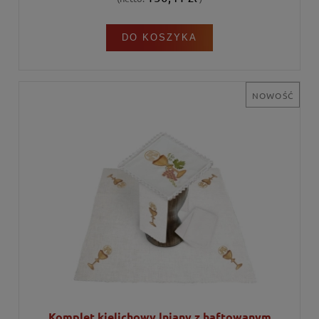
DO KOSZYKA
NOWOŚĆ
Komplet kielichowy lniany z haftowanym