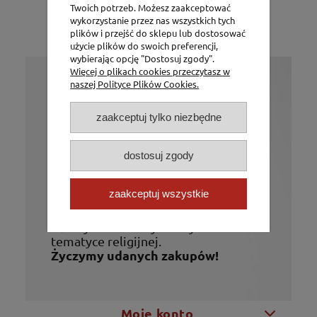
Twoich potrzeb. Możesz zaakceptować
wykorzystanie przez nas wszystkich tych
DO KOSZYKA
plików i przejść do sklepu lub dostosować
użycie plików do swoich preferencji,
wybierając opcję "Dostosuj zgody".
Więcej o plikach cookies przeczytasz w
naszej Polityce Plików Cookies.
Już od 1994 roku
P.H. Jakóbczak
zaakceptuj tylko niezbędne
Oferujemy szeroki asortyment
produktów niezbędnych do posługi
dostosuj zgody
kapłańskiej takich jak: szaty, naczynia
liturgiczne i elementy wyposażenia
zaakceptuj wszystkie
kościołów. Ponadto w ofercie firmy
znajdują się figury, świece, różańce,
obrazy i wiele innych artykułów o
tematyce religijnej.
Życzymy udanych zakupów!
Moje konto