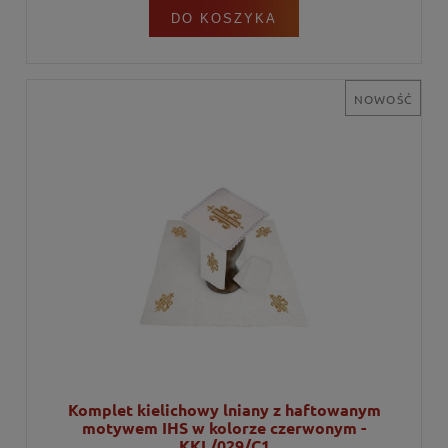
DO KOSZYKA
NOWOŚĆ
Komplet kielichowy lniany z haftowanym
motywem IHS w kolorze czerwonym -
KKL/029/C1