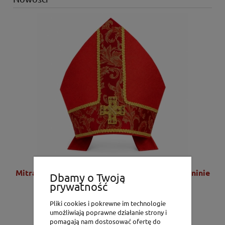
nie
Mitra czerwona z haftowanym krzyżem na tkaninie
Dbamy o Twoją
żakardowej - LE/9075/02
prywatność
Pliki cookies i pokrewne im technologie
1 020,00 zł
umożliwiają poprawne działanie strony i
829,27 zł
pomagają nam dostosować ofertę do