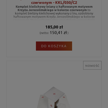
czerwonym - KKL/030/C2
Komplet kielichowy lniany z haftowanym motywem
Krzyża Jerozolimskiego w kolorze czerwonym
to
komplet bielizny kielichowej wykonany z lnu, ozdobiony
haftowanym motywem Krzyża Jerozolimskiego w kolorze
czerwonym. Stanowi harmonijne uzupełnienie wyposażenia
ołtarza podczas celebracji liturgicznych.
185,00 zł
150,41 zł
(netto:
)
DO KOSZYKA
NOWOŚĆ