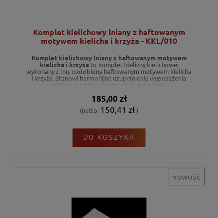
Komplet kielichowy lniany z haftowanym
motywem kielicha i krzyża - KKL/010
Komplet kielichowy lniany z haftowanym motywem
kielicha i krzyża
to komplet bielizny kielichowej
wykonany z lnu, ozdobiony haftowanym motywem kielicha
i krzyża. Stanowi harmonijne uzupełnienie wyposażenia
ołtarza podczas celebracji liturgicznych.
185,00 zł
150,41 zł
(netto:
)
DO KOSZYKA
NOWOŚĆ