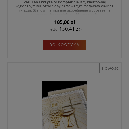
kielicha i krzyża
to komplet bielizny kielichowej
wykonany z lnu, ozdobiony haftowanym motywem kielicha
i krzyża. Stanowi harmonijne uzupełnienie wyposażenia
ołtarza podczas celebracji liturgicznych.
185,00 zł
150,41 zł
(netto:
)
DO KOSZYKA
NOWOŚĆ