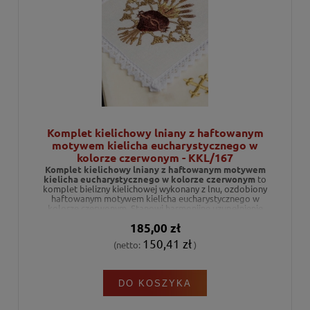
Komplet kielichowy lniany z haftowanym
motywem kielicha eucharystycznego w
kolorze czerwonym - KKL/167
Komplet kielichowy lniany z haftowanym motywem
kielicha eucharystycznego w kolorze czerwonym
to
komplet bielizny kielichowej wykonany z lnu, ozdobiony
haftowanym motywem kielicha eucharystycznego w
kolorze czerwonym. Stanowi harmonijne uzupełnienie
wyposażenia ołtarza podczas celebracji liturgicznych.
185,00 zł
150,41 zł
(netto:
)
DO KOSZYKA