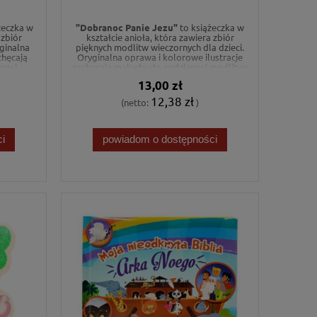
żeczka w
"Dobranoc Panie Jezu"
to książeczka w
 zbiór
kształcie anioła, która zawiera zbiór
yginalna
pięknych modlitw wieczornych dla dzieci.
chęcają
Oryginalna oprawa i kolorowe ilustracje
wy i
zachęcają maluchy do codziennej modlitwy
em.
i budowania bliskości z Bogiem przed
13,00 zł
snem.
12,38 zł
(netto:
)
i
powiadom o dostępności