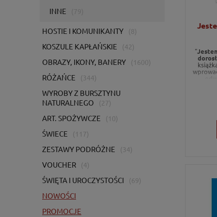
INNE
(79)
Jeste
HOSTIE I KOMUNIKANTY
(8)
KOSZULE KAPŁAŃSKIE
(42)
"
Jestem
dorosł
OBRAZY, IKONY, BANERY
(1600)
książk
wprowadz
RÓŻAŃCE
(344)
odwo
pokazu
sposób, 
WYROBY Z BURSZTYNU
Nią jest
NATURALNEGO
(27)
Idealna
ART. SPOŻYWCZE
(10)
ŚWIECE
(117)
ZESTAWY PODRÓŻNE
(34)
VOUCHER
(4)
ŚWIĘTA I UROCZYSTOŚCI
(69)
NOWOŚCI
PROMOCJE