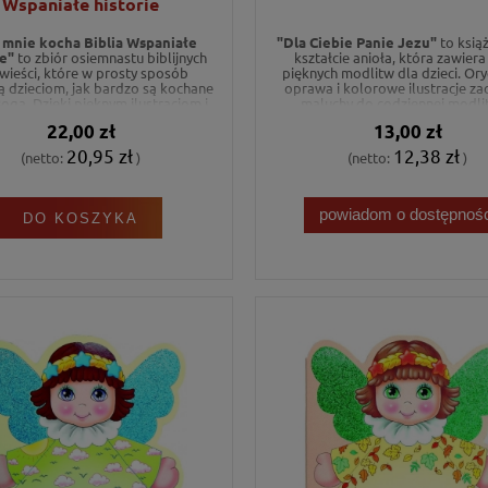
Wspaniałe historie
 mnie kocha Biblia Wspaniałe
"Dla Ciebie Panie Jezu"
to ksią
ie"
to zbiór osiemnastu biblijnych
kształcie anioła, która zawiera
ieści, które w prosty sposób
pięknych modlitw dla dzieci. Or
ą dzieciom, jak bardzo są kochane
oprawa i kolorowe ilustracje za
oga. Dzięki pięknym ilustracjom i
maluchy do codziennej modlit
m opartym na wersetach z Pisma
budowania bliskości z Bogi
22,00 zł
13,00 zł
o, książka uczy najmłodszych, że
la każdego z nich wspaniały plan.
20,95 zł
12,38 zł
(netto:
)
(netto:
)
powiadom o dostępnośc
DO KOSZYKA