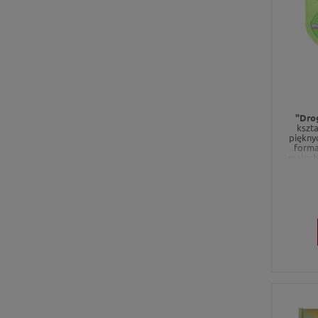
"Dro
kszta
pięknyc
forma
maluch