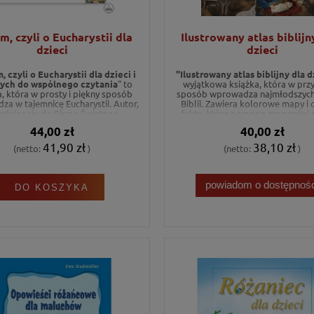
m, czyli o Eucharystii dla
Ilustrowany atlas biblijny
dzieci
dzieci
, czyli o Eucharystii dla dzieci i
"Ilustrowany atlas biblijny dla d
ych do wspólnego czytania
" to
wyjątkowa książka, która w prz
a, która w prosty i piękny sposób
sposób wprowadza najmłodszych
a w tajemnicę Eucharystii. Autor,
Biblii. Zawiera kolorowe mapy i
łując się do Pisma Świętego,
fakty, które pomogą zrozumieć m
je, że Eucharystia to najprostszy
ludzi i wydarzenia z Pisma Świ
44,00 zł
40,00 zł
by być blisko Boga, a karmienie się
Idealna pozycja, by śledzić po
 tak naturalne, jak jedzenie chleba.
biblijnych bohaterów i poznawać 
41,90 zł
38,10 zł
(netto:
)
(netto:
)
 do wspólnego czytania dla całej
zbawienia.
rodziny.
powiadom o dostępnośc
DO KOSZYKA