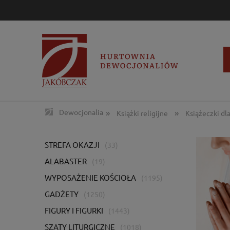
»
»
Dewocjonalia
Książki religijne
Książeczki dla
STREFA OKAZJI
(33)
ALABASTER
(19)
WYPOSAŻENIE KOŚCIOŁA
(1195)
GADŻETY
(1250)
FIGURY I FIGURKI
(1443)
SZATY LITURGICZNE
(1018)