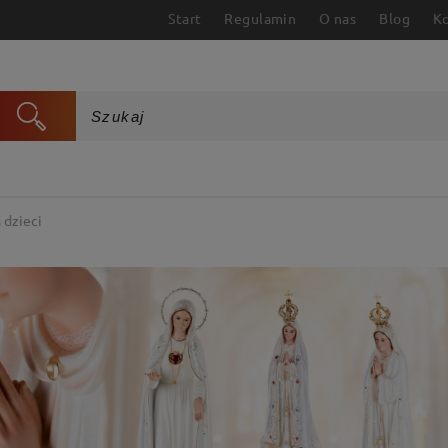
Start
Regulamin
O nas
Blog
K
 dzieci