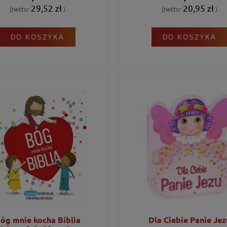
wychwstanie Jezusa, co czyni ją
29,52 zł
20,95 zł
(netto:
)
(netto:
)
 lekturą do wspólnego poznawania
Słowa Bożego.
DO KOSZYKA
DO KOSZYKA
óg mnie kocha Biblia
Dla Ciebie Panie Jez