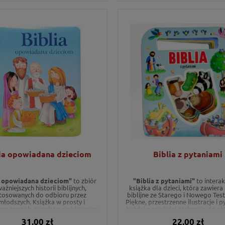
ia opowiadana dzieciom
Biblia z pytaniami
a opowiadana dzieciom"
to zbiór
"Biblia z pytaniami"
to intera
ażniejszych historii biblijnych,
książka dla dzieci, która zawiera 
tosowanych do odbioru przez
biblijne ze Starego i Nowego Tes
młodszych. Książka w prosty i
Piękne, przestrzenne ilustracje i p
pny sposób przedstawia kluczowe
każdej opowieści zachęcają do a
arzenia ze Starego i Nowego
czytania i wspólnego odkrywani
31,00 zł
22,00 zł
mentu, od stworzenia świata po
Bożego. Idealna, by zabrać ją ws