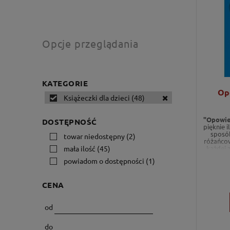
Opcje przeglądania
KATEGORIE
Op
Książeczki dla dzieci
(48)
"Opowie
DOSTĘPNOŚĆ
pięknie 
sposó
towar niedostępny
(2)
różańcow
każdej 
mała ilość
(45)
maluchom
powiadom o dostępności
(1)
przygo
CENA
od
do