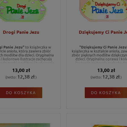
Drogi Panie Jezu
Dziękujemy Ci Panie J
gi Panie Jezu"
to książeczka w
"Dziękujemy Ci Panie Jezu
łcie anioła, która zawiera zbiór
książeczka w kształcie anioła, za
h modlitw dla dzieci. Oryginalna
zbiór pięknych modlitw dziękczyn
 i kolorowe ilustracje zachęcają
dzieci. Oryginalna oprawa i ko
y do nauki modlitwy i budowania
ilustracje zachęcają maluchy do
bliskości z Bogiem.
modlitwy i wyrażania wdzięcznoś
13,00 zł
13,00 zł
12,38 zł
12,38 zł
(netto:
)
(netto:
)
DO KOSZYKA
DO KOSZYKA