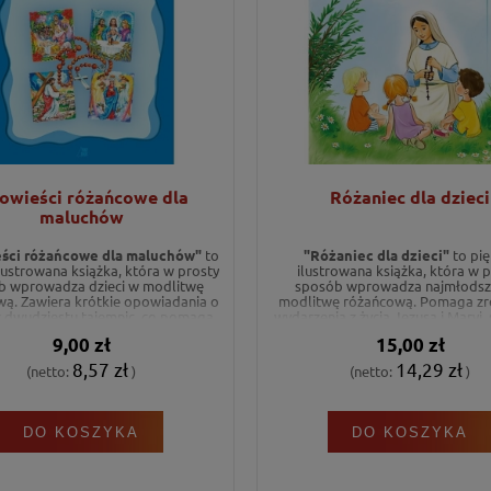
owieści różańcowe dla
Różaniec dla dzieci
maluchów
ści różańcowe dla maluchów"
to
"Różaniec dla dzieci"
to pię
ilustrowana książka, która w prosty
ilustrowana książka, która w p
b wprowadza dzieci w modlitwę
sposób wprowadza najmłodsz
ą. Zawiera krótkie opowiadania o
modlitwę różańcową. Pomaga zr
z dwudziestu tajemnic, co pomaga
wydarzenia z życia Jezusa i Maryi, 
 lepiej zrozumieć istotę różańca i
idealnym narzędziem do wspó
9,00 zł
15,00 zł
tować się do Pierwszej Komunii
rodzinnej modlitwy. To wyjątkowy
Świętej.
dla każdego dziecka.
8,57 zł
14,29 zł
(netto:
)
(netto:
)
DO KOSZYKA
DO KOSZYKA