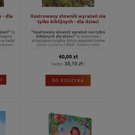
 - dla
Ilustrowany słownik wyrażeń nie
tylko biblijnych - dla dzieci
zieci"
to
"Ilustrowany słownik wyrażeń nie tylko
ystępny
biblijnych dla dzieci"
to kolorowa i
 w świat
przystępna książka, która wyjaśnia trudne
 ciekawe
słowa i pojęcia z Biblii. Zawiera setki
iejsca,
definicji od A do Z oraz mnóstwo ilustracji,
ętego.
dzięki czemu czytanie Pisma Świętego staje
40,00 zł
dróże
się dla dzieci o wiele łatwiejsze i bardziej
historię
zrozumiałe.
38,10 zł
(netto:
)
i
DO KOSZYKA