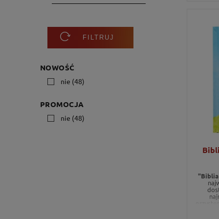
FILTRUJ
NOWOŚĆ
nie
(48)
PROMOCJA
nie
(48)
Bibl
"Bibli
najw
dos
naj
przystę
wyd
Testa