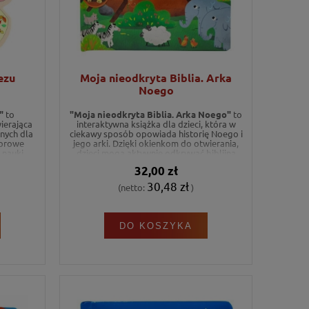
ezu
Moja nieodkryta Biblia. Arka
Noego
"
to
"Moja nieodkryta Biblia. Arka Noego"
to
wierająca
interaktywna książka dla dzieci, która w
nych dla
ciekawy sposób opowiada historię Noego i
lorowe
jego arki. Dzięki okienkom do otwierania,
 nauki
dzieci mogą aktywnie odkrywać biblijną
ci Bogu.
opowieść i poznać jej bohaterów oraz
32,00 zł
zwierzęta, które miały w niej uczestniczyć.
30,48 zł
(netto:
)
DO KOSZYKA