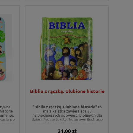
Biblia z rączką. Ulubione historie
ktywna
"Biblia z rączką. Ulubione historie"
to
historie
mała książka zawierająca 20
tamentu.
najpiękniejszych opowieści biblijnych dla
ytania po
dzieci. Proste teksty i kolorowe ilustracje
ktywnego
sprawiają, że lektura jest przyjemna, a
a Słowa
wbudowana rączka pozwala maluchom
31,00 zł
zędzie.
zabrać swoją Biblię w każdą podróż.