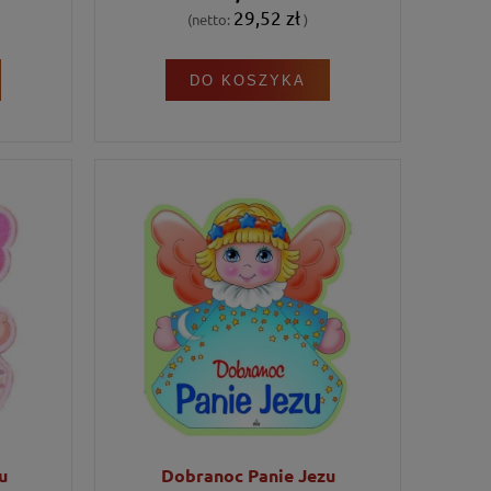
29,52 zł
(netto:
)
DO KOSZYKA
u
Dobranoc Panie Jezu