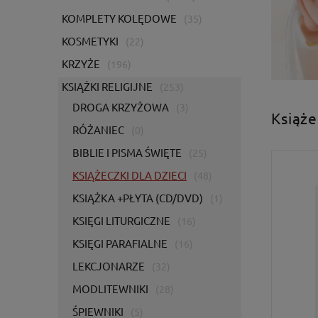
KOMPLETY KOLĘDOWE
(35)
KOSMETYKI
(22)
KRZYŻE
(196)
KSIĄŻKI RELIGIJNE
(253)
DROGA KRZYŻOWA
(3)
Książe
RÓŻANIEC
(0)
BIBLIE I PISMA ŚWIĘTE
(25)
KSIĄŻECZKI DLA DZIECI
(48)
KSIĄŻKA +PŁYTA (CD/DVD)
(1)
KSIĘGI LITURGICZNE
(16)
KSIĘGI PARAFIALNE
(16)
LEKCJONARZE
(32)
MODLITEWNIKI
(28)
ŚPIEWNIKI
(5)