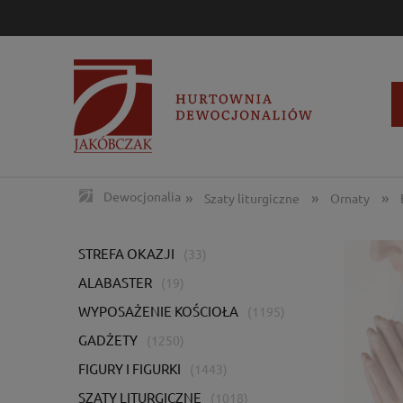
»
»
»
Dewocjonalia
Szaty liturgiczne
Ornaty
STREFA OKAZJI
(33)
ALABASTER
(19)
WYPOSAŻENIE KOŚCIOŁA
(1195)
GADŻETY
(1250)
FIGURY I FIGURKI
(1443)
SZATY LITURGICZNE
(1018)