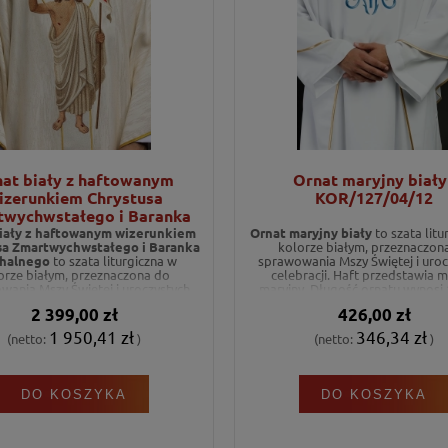
at biały z haftowanym
Ornat maryjny biały 
izerunkiem Chrystusa
KOR/127/04/12
twychwstałego i Baranka
alnego - KOW2/044/05/99
iały z haftowanym wizerunkiem
Ornat maryjny biały
to szata litu
sa Zmartwychwstałego i Baranka
kolorze białym, przeznaczon
halnego
to szata liturgiczna w
sprawowania Mszy Świętej i uroc
orze białym, przeznaczona do
celebracji. Haft przedstawia 
wania Mszy Świętej i uroczystych
maryjny. Długość ornatu wynosi 
ji. Haft przedstawia motyw krzyża
2 399,00 zł
426,00 zł
yw Baranka Paschalnego. Długość
ornatu wynosi 135 cm.
1 950,41 zł
346,34 zł
(netto:
)
(netto:
)
DO KOSZYKA
DO KOSZYKA