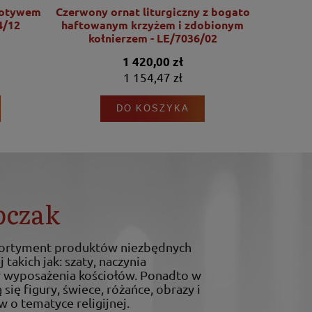
motywem
Czerwony ornat liturgiczny z bogato
Ornat l
4/12
haftowanym krzyżem i zdobionym
motywu Se
kołnierzem - LE/7036/02
1 420,00 zł
1 154,47 zł
DO KOSZYKA
bczak
sortyment produktów niezbędnych
 takich jak: szaty, naczynia
ty wyposażenia kościołów. Ponadto w
 się figury, świece, różańce, obrazy i
w o tematyce religijnej.