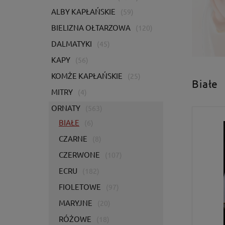
ALBY KAPŁAŃSKIE
(59)
BIELIZNA OŁTARZOWA
(120)
DALMATYKI
(45)
KAPY
(56)
KOMŻE KAPŁAŃSKIE
(25)
Białe
MITRY
(4)
ORNATY
(563)
BIAŁE
(6)
CZARNE
(8)
CZERWONE
(107)
ECRU
(182)
FIOLETOWE
(97)
MARYJNE
(20)
RÓŻOWE
(18)