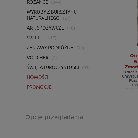
RÓŻAŃCE
(344)
WYROBY Z BURSZTYNU
NATURALNEGO
(27)
ART. SPOŻYWCZE
(10)
ŚWIECE
(117)
ZESTAWY PODRÓŻNE
(34)
Orn
VOUCHER
(4)
w
Zmar
ŚWIĘTA I UROCZYSTOŚCI
(69)
Pasch
Ornat b
Chrystu
NOWOŚCI
Pasc
kol
PROMOCJE
sprawo
celebrac
oraz mot
Opcje przeglądania