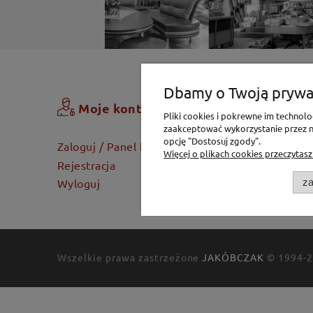
Dbamy o Twoją prywa
Zamówi
Moje konto
Pliki cookies i pokrewne im techno
zaakceptować wykorzystanie przez na
Koszyk
opcję "Dostosuj zgody".
Zaloguj / Panel klienta
Więcej o plikach cookies przeczytasz
Dostawa
Rejestracja
Twoje za
za
Wyloguj
Wszelkie prawa zastrzeżone
JAKÓBCZAK
© 1994-