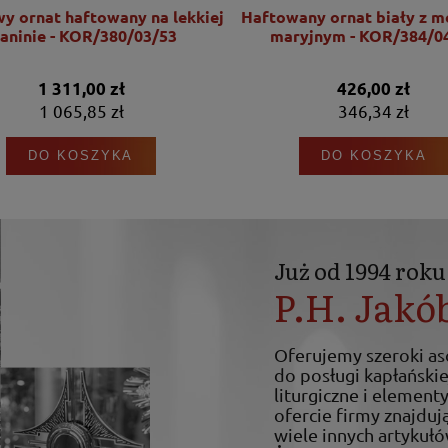
wy ornat haftowany na lekkiej
Haftowany ornat biały z 
kaninie - KOR/380/03/53
maryjnym - KOR/384/0
1 311,00 zł
426,00 zł
1 065,85 zł
346,34 zł
DO KOSZYKA
DO KOSZYKA
Już od 1994 roku
P.H. Jakó
Oferujemy szeroki a
do posługi kapłańskiej
liturgiczne i elemen
ofercie firmy znajdują
wiele innych artykułó