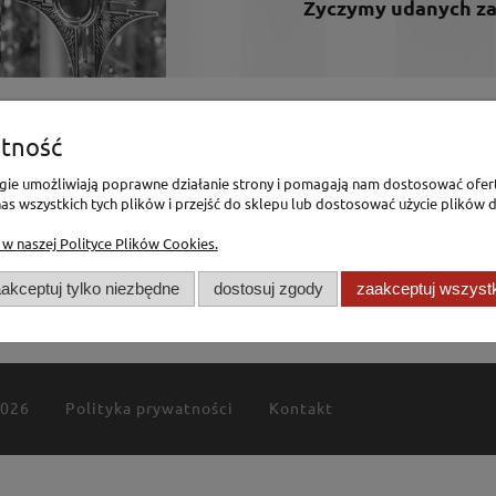
Życzymy udanych z
tność
enia
Pomoc
logie umożliwiają poprawne działanie strony i pomagają nam dostosować ofer
s wszystkich tych plików i przejść do sklepu lub dostosować użycie plików d
Polityka Prywatności
 w naszej Polityce Plików Cookies.
Polityka Cookies
mówienia
Regulamin
akceptuj tylko niezbędne
dostosuj zgody
zaakceptuj wszyst
2026
Polityka prywatności
Kontakt