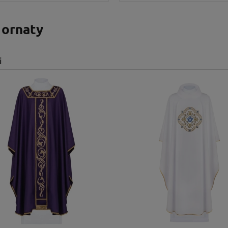
 ornaty
i