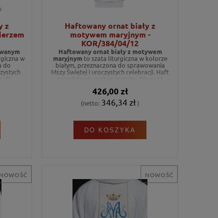
y z
Haftowany ornat biały z
ierzem
motywem maryjnym -
KOR/384/04/12
towanym
Haftowany ornat biały z motywem
rgiczna w
maryjnym
to szata liturgiczna w kolorze
a do
białym, przeznaczona do sprawowania
zystych
Mszy Świętej i uroczystych celebracji. Haft
haft
przedstawia motyw maryjny. Długość
i 135 cm.
ornatu wynosi 135 cm.
426,00 zł
346,34 zł
(netto:
)
DO KOSZYKA
NOWOŚĆ
NOWOŚĆ