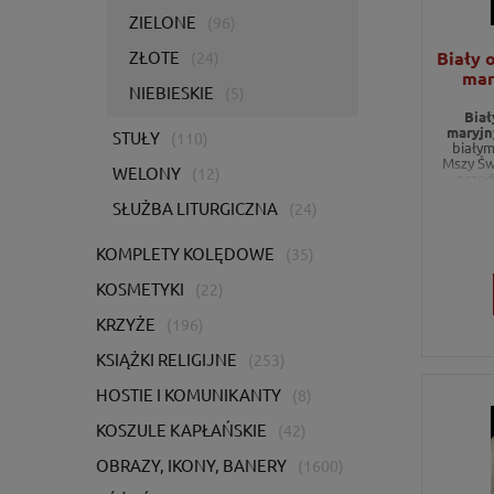
ZIELONE
(96)
Biały
ZŁOTE
(24)
mar
NIEBIESKIE
(5)
Bia
maryj
STUŁY
(110)
biały
Mszy Świ
WELONY
(12)
przed
SŁUŻBA LITURGICZNA
(24)
KOMPLETY KOLĘDOWE
(35)
KOSMETYKI
(22)
KRZYŻE
(196)
KSIĄŻKI RELIGIJNE
(253)
HOSTIE I KOMUNIKANTY
(8)
KOSZULE KAPŁAŃSKIE
(42)
OBRAZY, IKONY, BANERY
(1600)