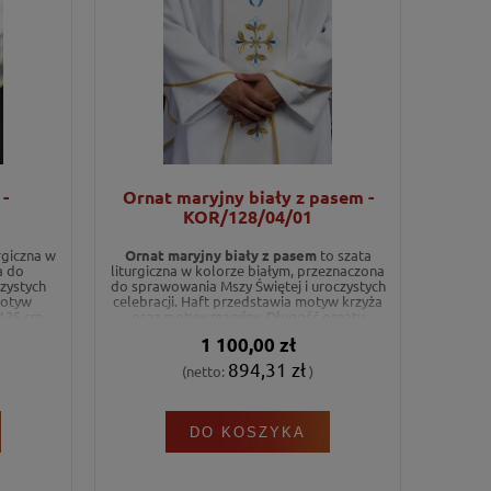
-
Ornat maryjny biały z pasem -
KOR/128/04/01
rgiczna w
Ornat maryjny biały z pasem
to szata
a do
liturgiczna w kolorze białym, przeznaczona
zystych
do sprawowania Mszy Świętej i uroczystych
motyw
celebracji. Haft przedstawia motyw krzyża
135 cm.
oraz motyw maryjny. Długość ornatu
wynosi 135 cm.
1 100,00 zł
894,31 zł
(netto:
)
DO KOSZYKA