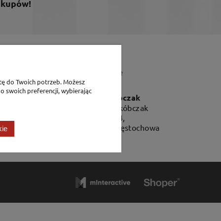
akupów!
Dane teleadresowe
tę do Twoich potrzeb. Możesz
o swoich preferencji, wybierając
P.H. Jakóbczak
Dorota Jakóbczak
Bialska 2/4,
42-202 Częstochowa
kie