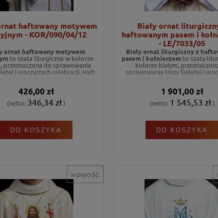
 ornat haftowany motywem
Biały ornat liturgiczn
yjnym - KOR/090/04/12
haftowanym pasem i kołn
- LE/7033/05
ły ornat haftowany motywem
Biały ornat liturgiczny z haf
nym
to szata liturgiczna w kolorze
pasem i kołnierzem
to szata litu
m, przeznaczona do sprawowania
kolorze białym, przeznaczon
ętej i uroczystych celebracji. Haft
sprawowania Mszy Świętej i uroc
stawia motyw maryjny. Długość
celebracji. Dekorację tworzy 
ornatu wynosi 135 cm.
liturgiczny. Długość ornatu wynos
426,00 zł
1 901,00 zł
346,34 zł
1 545,53 zł
(netto:
)
(netto:
)
DO KOSZYKA
DO KOSZYKA
NOWOŚĆ