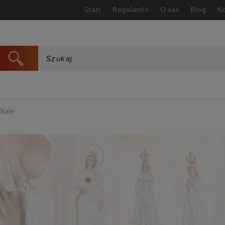
Start
Regulamin
O nas
Blog
K
Białe