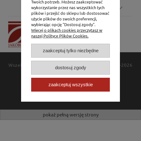
Twoich potrzeb. Możesz zaakceptować
Pomoc
wykorzystanie przez nas wszystkich tych
plików i przejść do sklepu lub dostosować
użycie plików do swoich preferencji,
P.H. Jakóbczak
wybierając opcję "Dostosuj zgody".
Więcej o plikach cookies przeczytasz w
Dorota Jakóbczak
naszej Polityce Plików Cookies.
Bialska 2/4,
42-202 Częstochowa
zaakceptuj tylko niezbędne
Wszelkie prawa zastrzeżone
JAKÓBCZAK
© 1994-2026
dostosuj zgody
Polityka prywatności
Kontakt
zaakceptuj wszystkie
pokaż pełną wersję strony