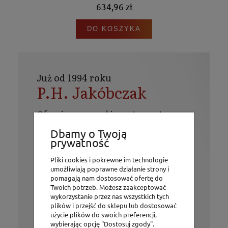
634,96 zł
DO KOSZYKA
Już od 1994 roku
P.H. Jakóbczak
Oferujemy szeroki asortyment
produktów niezbędnych do posługi
Dbamy o Twoją
kapłańskiej takich jak: szaty, naczynia
prywatność
liturgiczne i elementy wyposażenia
kościołów. Ponadto w ofercie firmy
Pliki cookies i pokrewne im technologie
znajdują się figury, świece, różańce,
umożliwiają poprawne działanie strony i
obrazy i wiele innych artykułów o
pomagają nam dostosować ofertę do
tematyce religijnej.
Twoich potrzeb. Możesz zaakceptować
Życzymy udanych zakupów!
wykorzystanie przez nas wszystkich tych
plików i przejść do sklepu lub dostosować
użycie plików do swoich preferencji,
wybierając opcję "Dostosuj zgody".