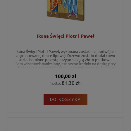
Ikona Święci Piotr i Paweł
Ikona Święci Piotr i Paweł, wykonana została na podwójnie
zagruntowanej desce lipowej. Drzewo zostało dodatkowo
uszlachetnione pozłotą przypominajcą złoto płatkowe.
Sam wizerunek naniesiony jest bezpośrednio na deskę przy
użyciu specjalnej techniki druku. Ze względu na swój piękny
i estetyczny wygląd ikona może stanowić niezwykły
100,00 zł
prezent religijny na każdą okazję.
81,30 zł
(netto:
)
DO KOSZYKA