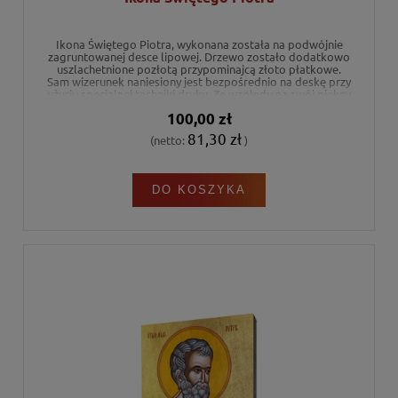
Ikona Świętego Piotra, wykonana została na podwójnie
zagruntowanej desce lipowej. Drzewo zostało dodatkowo
uszlachetnione pozłotą przypominajcą złoto płatkowe.
Sam wizerunek naniesiony jest bezpośrednio na deskę przy
użyciu specjalnej techniki druku. Ze względu na swój piękny
i estetyczny wygląd ikona może stanowić niezwykły
100,00 zł
prezent religijny na każdą okazję.
81,30 zł
(netto:
)
DO KOSZYKA