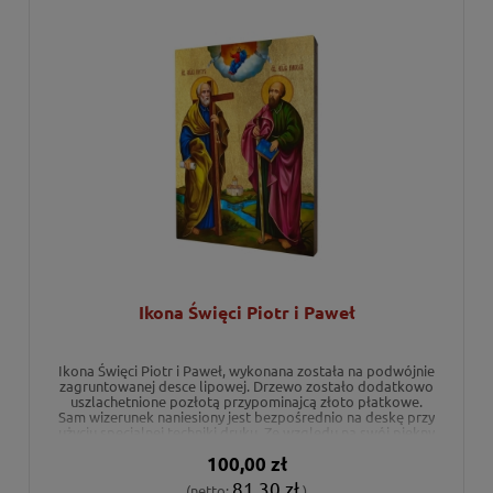
Ikona Święci Piotr i Paweł
Ikona Święci Piotr i Paweł, wykonana została na podwójnie
zagruntowanej desce lipowej. Drzewo zostało dodatkowo
uszlachetnione pozłotą przypominajcą złoto płatkowe.
Sam wizerunek naniesiony jest bezpośrednio na deskę przy
użyciu specjalnej techniki druku. Ze względu na swój piękny
i estetyczny wygląd ikona może stanowić niezwykły
100,00 zł
prezent religijny na każdą okazję.
81,30 zł
(netto:
)