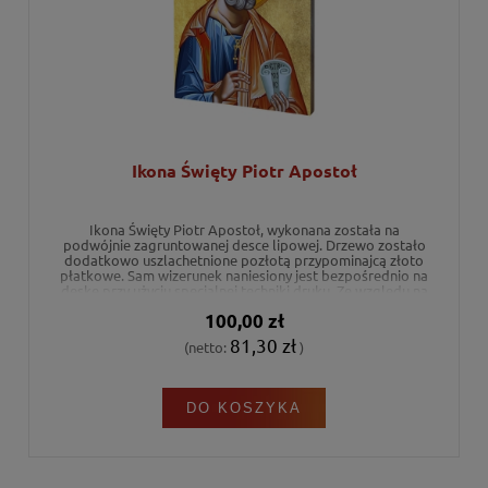
Ikona Święty Piotr Apostoł
Ikona Święty Piotr Apostoł, wykonana została na
podwójnie zagruntowanej desce lipowej. Drzewo zostało
dodatkowo uszlachetnione pozłotą przypominajcą złoto
płatkowe. Sam wizerunek naniesiony jest bezpośrednio na
deskę przy użyciu specjalnej techniki druku. Ze względu na
swój piękny i estetyczny wygląd ikona może stanowić
100,00 zł
niezwykły prezent religijny na każdą okazję.
81,30 zł
(netto:
)
DO KOSZYKA