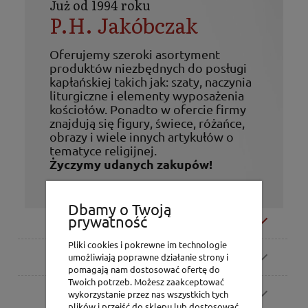
Już od 1994 roku
P.H. Jakóbczak
Oferujemy szeroki asortyment
produktów niezbędnych do posługi
kapłańskiej takich jak: szaty, naczynia
liturgiczne i elementy wyposażenia
kościołów. Ponadto w ofercie firmy
znajdują się figury, świece, różańce,
obrazy i wiele innych artykułów o
tematyce religijnej.
Życzymy udanych zakupów!
Dbamy o Twoją
prywatność
Moje konto
Pliki cookies i pokrewne im technologie
Zamówienia
umożliwiają poprawne działanie strony i
pomagają nam dostosować ofertę do
Twoich potrzeb. Możesz zaakceptować
Pomoc
wykorzystanie przez nas wszystkich tych
plików i przejść do sklepu lub dostosować