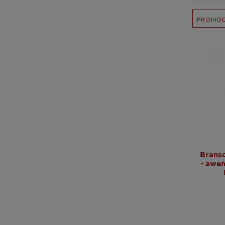
PROMOC
Branso
- awen