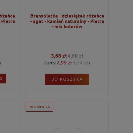
różańca
Bransoletka - dziesiątek różańca
 Pietra
- agat - kamień naturalny - Pietra
- mix kolorów
3,68 zł
4,60 zł
2,99 zł
3,74 zł
)
(netto:
)
i
DO KOSZYKA
PROMOCJA