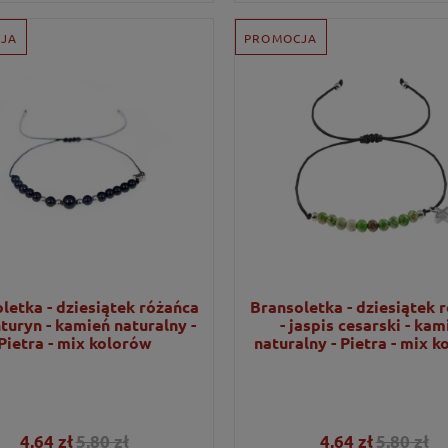
JA
PROMOCJA
letka - dziesiątek różańca
Bransoletka - dziesiątek 
turyn - kamień naturalny -
- jaspis cesarski - kam
Pietra - mix kolorów
naturalny - Pietra - mix 
4,64 zł
5,80 zł
4,64 zł
5,80 zł