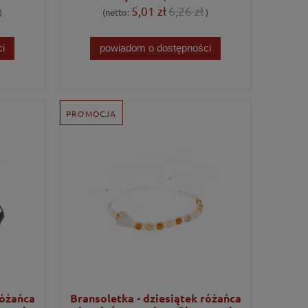
5,01 zł
6,26 zł
)
(netto:
)
i
powiadom o dostępności
PROMOCJA
różańca
Bransoletka - dziesiątek różańca