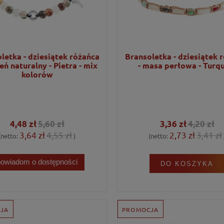
letka - dziesiątek różańca
Bransoletka - dziesiątek 
eń naturalny - Pietra - mix
- masa perłowa - Turq
kolorów
4,48 zł
5,60 zł
3,36 zł
4,20 zł
3,64 zł
4,55 zł
2,73 zł
3,41 zł
(netto:
)
(netto:
powiadom o dostępności
DO KOSZYKA
JA
PROMOCJA