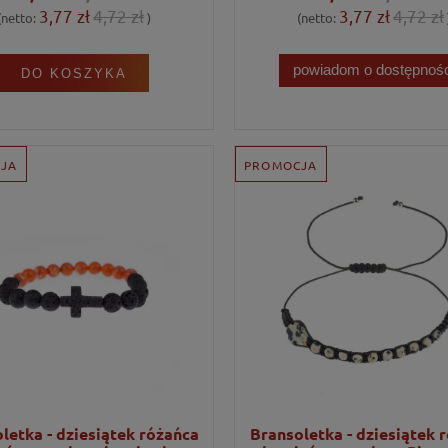
3,77 zł
4,72 zł
3,77 zł
4,72 zł
(netto:
)
(netto:
powiadom o dostępnośc
DO KOSZYKA
JA
PROMOCJA
letka - dziesiątek różańca
Bransoletka - dziesiątek 