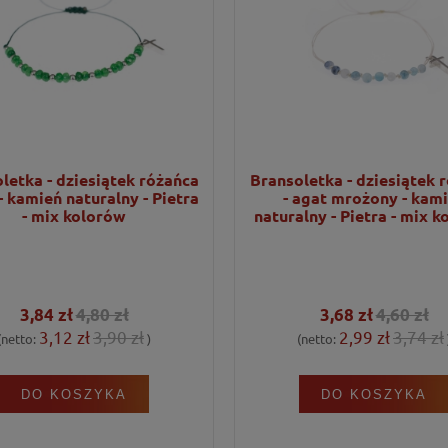
letka - dziesiątek różańca
Bransoletka - dziesiątek 
 - kamień naturalny - Pietra
- agat mrożony - kam
- mix kolorów
naturalny - Pietra - mix 
3,84 zł
4,80 zł
3,68 zł
4,60 zł
3,12 zł
3,90 zł
2,99 zł
3,74 zł
(netto:
)
(netto:
DO KOSZYKA
DO KOSZYKA