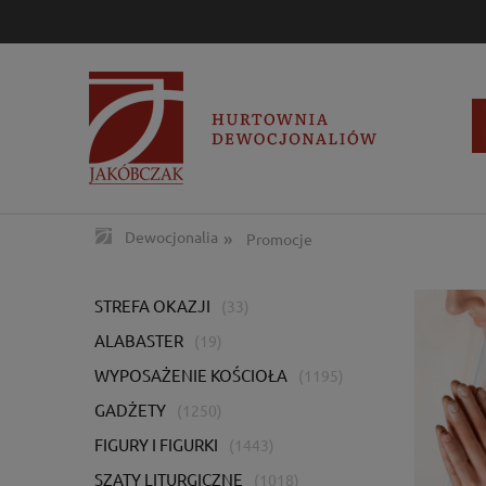
»
Dewocjonalia
Promocje
STREFA OKAZJI
(33)
ALABASTER
(19)
WYPOSAŻENIE KOŚCIOŁA
(1195)
GADŻETY
(1250)
FIGURY I FIGURKI
(1443)
SZATY LITURGICZNE
(1018)