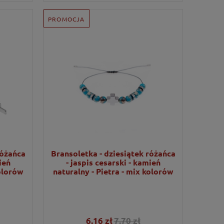
PROMOCJA
różańca
Bransoletka - dziesiątek różańca
ień
- jaspis cesarski - kamień
kolorów
naturalny - Pietra - mix kolorów
6,16 zł
7,70 zł