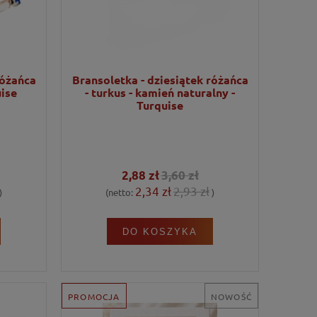
różańca
Bransoletka - dziesiątek różańca
uise
- turkus - kamień naturalny -
Turquise
2,88 zł
3,60 zł
2,34 zł
2,93 zł
)
(netto:
)
DO KOSZYKA
PROMOCJA
NOWOŚĆ