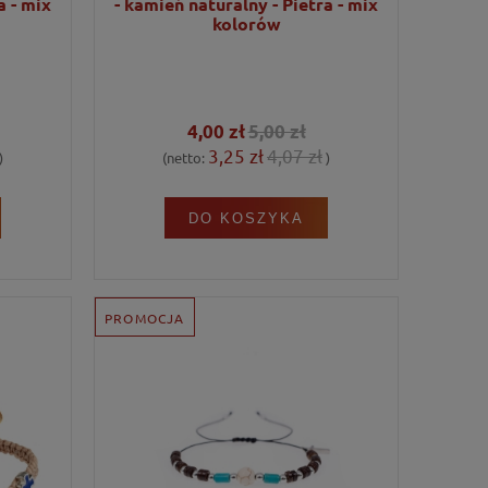
a - mix
- kamień naturalny - Pietra - mix
kolorów
4,00 zł
5,00 zł
3,25 zł
4,07 zł
)
(netto:
)
DO KOSZYKA
PROMOCJA