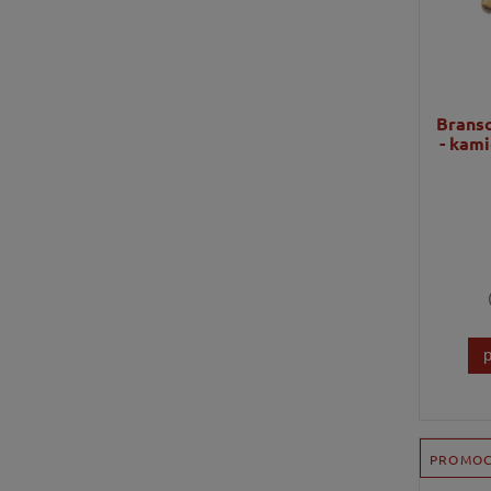
Branso
- kami
PROMOC