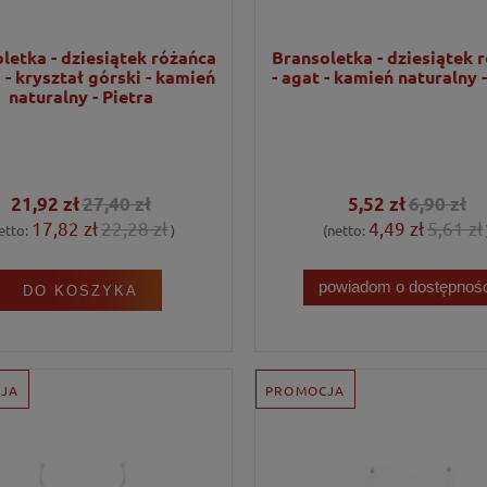
letka - dziesiątek różańca
Bransoletka - dziesiątek 
 - kryształ górski - kamień
- agat - kamień naturalny -
naturalny - Pietra
21,92 zł
27,40 zł
5,52 zł
6,90 zł
17,82 zł
22,28 zł
4,49 zł
5,61 zł
etto:
)
(netto:
powiadom o dostępnośc
DO KOSZYKA
JA
PROMOCJA