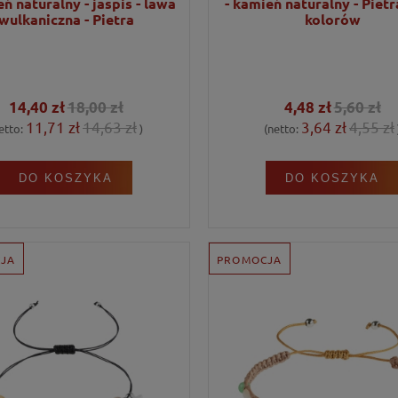
eń naturalny - jaspis - lawa
- kamień naturalny - Pietr
wulkaniczna - Pietra
kolorów
14,40 zł
18,00 zł
4,48 zł
5,60 zł
11,71 zł
14,63 zł
3,64 zł
4,55 zł
etto:
)
(netto:
DO KOSZYKA
DO KOSZYKA
JA
PROMOCJA