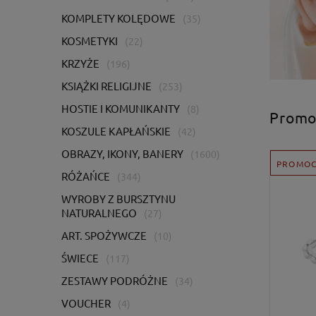
KOMPLETY KOLĘDOWE
(35)
KOSMETYKI
(22)
KRZYŻE
(196)
KSIĄŻKI RELIGIJNE
(253)
HOSTIE I KOMUNIKANTY
(8)
Promo
KOSZULE KAPŁAŃSKIE
(42)
OBRAZY, IKONY, BANERY
(1600)
PROMOC
RÓŻAŃCE
(344)
WYROBY Z BURSZTYNU
NATURALNEGO
(27)
ART. SPOŻYWCZE
(10)
ŚWIECE
(117)
ZESTAWY PODRÓŻNE
(34)
VOUCHER
(4)