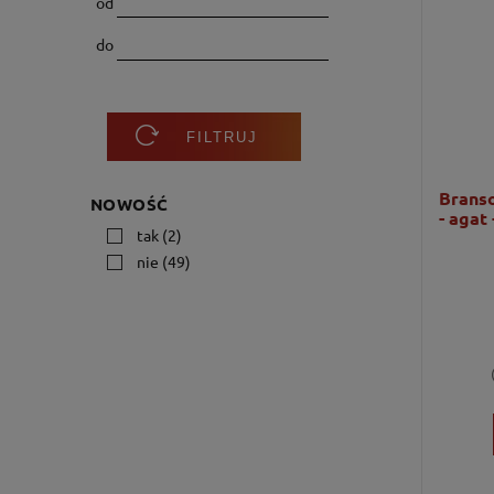
od
do
FILTRUJ
Branso
NOWOŚĆ
- agat
tak
(2)
nie
(49)