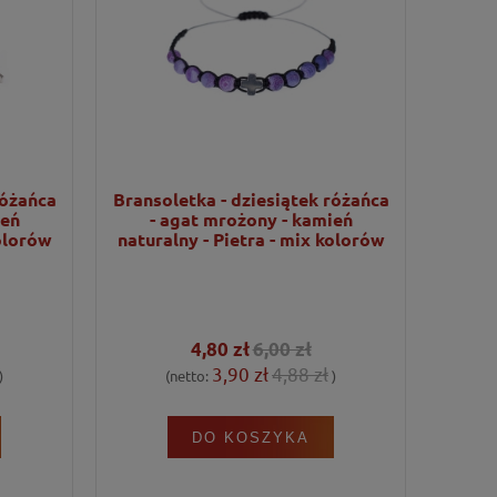
różańca
Bransoletka - dziesiątek różańca
ień
- agat mrożony - kamień
kolorów
naturalny - Pietra - mix kolorów
4,80 zł
6,00 zł
3,90 zł
4,88 zł
)
(netto:
)
DO KOSZYKA