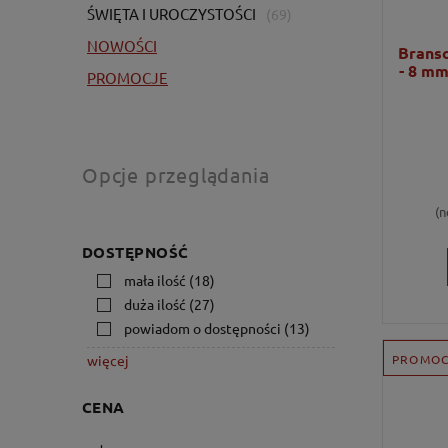
ŚWIĘTA I UROCZYSTOŚCI
(69)
NOWOŚCI
Branso
- 8 mm
PROMOCJE
Opcje przeglądania
(n
DOSTĘPNOŚĆ
mała ilość
(18)
duża ilość
(27)
powiadom o dostępności
(13)
PROMOC
więcej
CENA