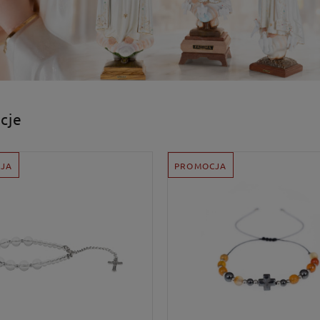
cje
JA
PROMOCJA