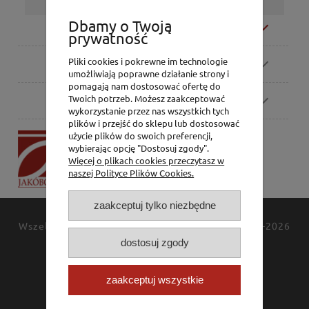
Dbamy o Twoją
Moje konto
prywatność
Pliki cookies i pokrewne im technologie
Zamówienia
umożliwiają poprawne działanie strony i
pomagają nam dostosować ofertę do
Pomoc
Twoich potrzeb. Możesz zaakceptować
wykorzystanie przez nas wszystkich tych
plików i przejść do sklepu lub dostosować
użycie plików do swoich preferencji,
P.H. Jakóbczak
wybierając opcję "Dostosuj zgody".
Dorota Jakóbczak
Więcej o plikach cookies przeczytasz w
Bialska 2/4,
naszej Polityce Plików Cookies.
42-202 Częstochowa
zaakceptuj tylko niezbędne
Wszelkie prawa zastrzeżone
JAKÓBCZAK
© 1994-2026
Polityka prywatności
dostosuj zgody
Kontakt
zaakceptuj wszystkie