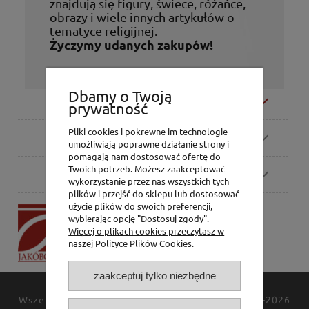
znajdują się figury, świece, różańce,
obrazy i wiele innych artykułów o
tematyce religijnej.
Życzymy udanych zakupów!
Dbamy o Twoją
Moje konto
prywatność
Pliki cookies i pokrewne im technologie
Zamówienia
umożliwiają poprawne działanie strony i
pomagają nam dostosować ofertę do
Twoich potrzeb. Możesz zaakceptować
Pomoc
wykorzystanie przez nas wszystkich tych
plików i przejść do sklepu lub dostosować
użycie plików do swoich preferencji,
P.H. Jakóbczak
wybierając opcję "Dostosuj zgody".
Dorota Jakóbczak
Więcej o plikach cookies przeczytasz w
Bialska 2/4,
naszej Polityce Plików Cookies.
42-202 Częstochowa
zaakceptuj tylko niezbędne
Wszelkie prawa zastrzeżone
JAKÓBCZAK
© 1994-2026