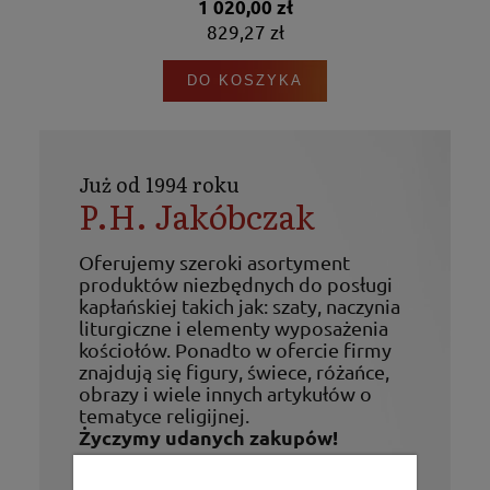
1 020,00 zł
829,27 zł
DO KOSZYKA
Już od 1994 roku
P.H. Jakóbczak
Oferujemy szeroki asortyment
produktów niezbędnych do posługi
kapłańskiej takich jak: szaty, naczynia
liturgiczne i elementy wyposażenia
kościołów. Ponadto w ofercie firmy
znajdują się figury, świece, różańce,
obrazy i wiele innych artykułów o
tematyce religijnej.
Życzymy udanych zakupów!