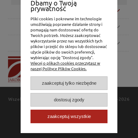
Dbamy o Twoją
prywatność
Moje konto
Pliki cookies i pokrewne im technologie
umożliwiają poprawne działanie strony i
Zamówienia
pomagają nam dostosować ofertę do
Twoich potrzeb. Możesz zaakceptować
wykorzystanie przez nas wszystkich tych
Pomoc
plików i przejść do sklepu lub dostosować
użycie plików do swoich preferencji,
wybierając opcję "Dostosuj zgody".
P.H. Jakóbczak
Więcej o plikach cookies przeczytasz w
Dorota Jakóbczak
naszej Polityce Plików Cookies.
Bialska 2/4,
42-202 Częstochowa
zaakceptuj tylko niezbędne
Wszelkie prawa zastrzeżone
JAKÓBCZAK
© 1994-2026
dostosuj zgody
Polityka prywatności
Kontakt
zaakceptuj wszystkie