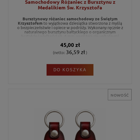
Samochodowy Różaniec z Bursztynu z
Medalikiem Św. Krzysztofa
Bursztynowy różaniec samochodowy ze Świętym
Krzysztofem
to wyjątkowa dziesiątka stworzona z myślą
o bezpieczeństwie i opiece w podróży. Wykonany ręcznie z
naturalnego bursztynu bałtyckiego o organicznym
kształcie i wielkości ok. 6 mm, wyróżnia się unikalnymi
elementami metalowymi: łącznikiem w kształcie
45,00 zł
kierownicy oraz dwustronnym medalikiem
przedstawiającym wizerunek patrona kierowców z
36,59 zł
(netto:
)
napisem "PROTECT US". Solidny metalowy łańcuszek z
wygodnym zapięciem pozwala na łatwy montaż przy
lusterku wstecznym, czyniąc go pięknym i pełnym głębi
upominkiem dla każdego kierowcy.
DO KOSZYKA
NOWOŚĆ