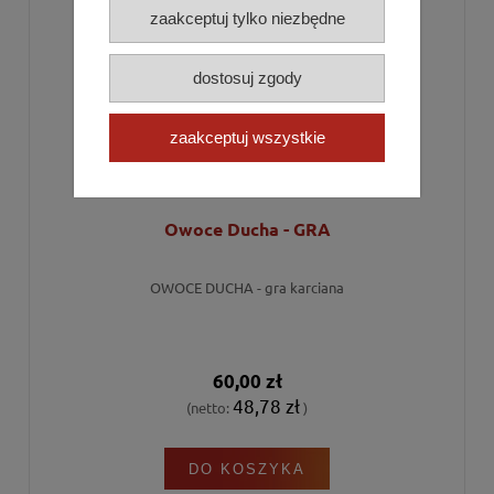
zaakceptuj tylko niezbędne
dostosuj zgody
zaakceptuj wszystkie
Owoce Ducha - GRA
OWOCE DUCHA - gra karciana
60,00 zł
48,78 zł
(netto:
)
DO KOSZYKA