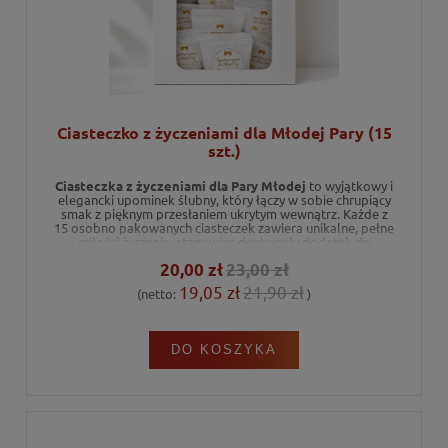
Ciasteczko z życzeniami dla Młodej Pary (15
szt.)
Ciasteczka z życzeniami dla Pary Młodej
to wyjątkowy i
elegancki upominek ślubny, który łączy w sobie chrupiący
smak z pięknym przesłaniem ukrytym wewnątrz. Każde z
15 osobno pakowanych ciasteczek zawiera unikalne, pełne
miłości życzenia, stanowiąc doskonały dodatek do
prezentu weselnego lub dekoracji stołu. Wyprodukowane
20,00 zł
23,00 zł
w Polsce, gwarantują wywołanie uśmiechu na twarzach
nowożeńców.
19,05 zł
21,90 zł
(netto:
)
DO KOSZYKA