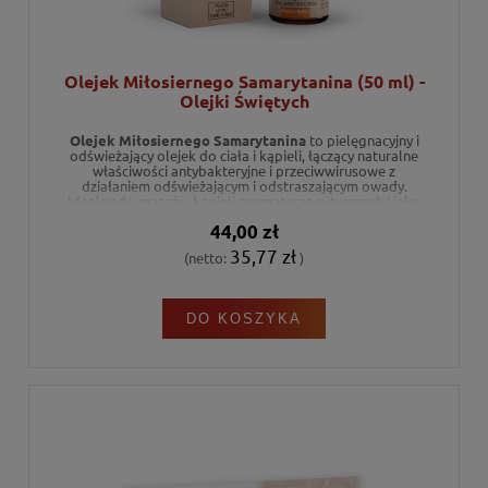
Olejek Miłosiernego Samarytanina (50 ml) -
Olejki Świętych
Olejek Miłosiernego Samarytanina
to pielęgnacyjny i
odświeżający olejek do ciała i kąpieli, łączący naturalne
właściwości antybakteryjne i przeciwwirusowe z
działaniem odświeżającym i odstraszającym owady.
Idealny do masażu, kąpieli aromaterapeutycznych i jako
naturalny wyrób perfumeryjny. Zawiera starannie dobrane
44,00 zł
olejki eteryczne, m.in. eukaliptusowy, cytrynowy,
rozmarynowy i cynamonowy.
Składniki naturalne
–
35,77 zł
(netto:
)
przyjazne dla zdrowia i środowiska.
DO KOSZYKA