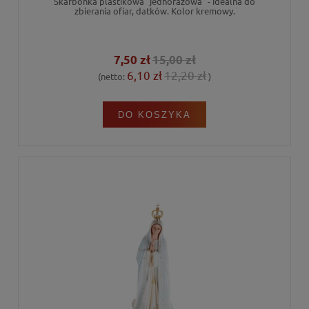
Skarbonka plastikowa "jednorazowa" - idealna do
zbierania ofiar, datków. Kolor kremowy.
7,50 zł
15,00 zł
6,10 zł
12,20 zł
(netto:
)
DO KOSZYKA