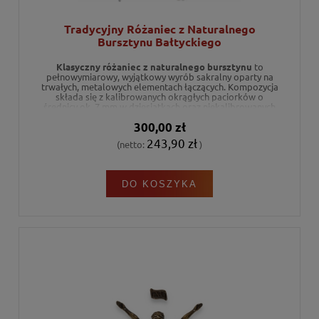
Tradycyjny Różaniec z Naturalnego
Bursztynu Bałtyckiego
Klasyczny różaniec z naturalnego bursztynu
to
pełnowymiarowy, wyjątkowy wyrób sakralny oparty na
trwałych, metalowych elementach łączących. Kompozycja
składa się z kalibrowanych okrągłych paciorków o
średnicy ok. 7 mm w dziesiątkach oraz niekalibrowanych
koralików rozdzielających o średnicy ok. 6 mm. Ciepłe,
300,00 zł
miodowo-koniakowe odcienie bursztynu bałtyckiego w
połączeniu ze srebrnym krzyżykiem z pasyjką tworzą
243,90 zł
(netto:
)
piękny i ponadczasowy symbol wiary. Ze względu na
ręczne wykonanie z autentycznego surowca, każdy
egzemplarz jest w pełni unikatowym dziełem sztuki
rzemieślniczej.
DO KOSZYKA