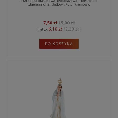
Skarbonka plastikowa "jednorazowa" - idealna do
zbierania ofiar, datków. Kolor kremowy.
7,50 zł
15,00 zł
6,10 zł
12,20 zł
(netto:
)
DO KOSZYKA