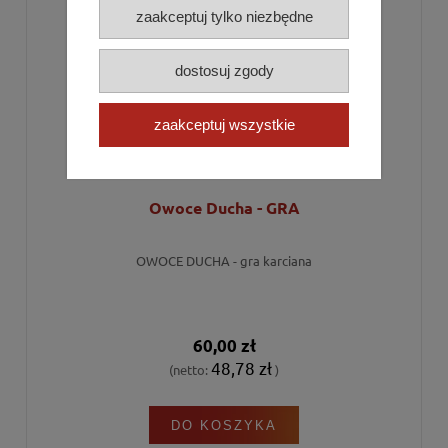
zaakceptuj tylko niezbędne
dostosuj zgody
zaakceptuj wszystkie
Owoce Ducha - GRA
OWOCE DUCHA - gra karciana
60,00 zł
48,78 zł
(netto:
)
DO KOSZYKA