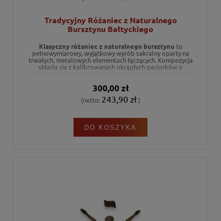
Tradycyjny Różaniec z Naturalnego
Bursztynu Bałtyckiego
Klasyczny różaniec z naturalnego bursztynu
to
pełnowymiarowy, wyjątkowy wyrób sakralny oparty na
trwałych, metalowych elementach łączących. Kompozycja
składa się z kalibrowanych okrągłych paciorków o
średnicy ok. 7 mm w dziesiątkach oraz niekalibrowanych
koralików rozdzielających o średnicy ok. 6 mm. Ciepłe,
300,00 zł
miodowo-koniakowe odcienie bursztynu bałtyckiego w
połączeniu ze srebrnym krzyżykiem z pasyjką tworzą
243,90 zł
(netto:
)
piękny i ponadczasowy symbol wiary. Ze względu na
ręczne wykonanie z autentycznego surowca, każdy
egzemplarz jest w pełni unikatowym dziełem sztuki
rzemieślniczej.
DO KOSZYKA