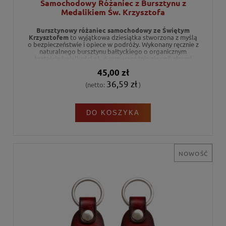
Samochodowy Różaniec z Bursztynu z
Medalikiem Św. Krzysztofa
Bursztynowy różaniec samochodowy ze Świętym
Krzysztofem
to wyjątkowa dziesiątka stworzona z myślą
o bezpieczeństwie i opiece w podróży. Wykonany ręcznie z
naturalnego bursztynu bałtyckiego o organicznym
kształcie i wielkości ok. 6 mm, wyróżnia się unikalnymi
elementami metalowymi: łącznikiem w kształcie
45,00 zł
kierownicy oraz dwustronnym medalikiem
przedstawiającym wizerunek patrona kierowców z
36,59 zł
(netto:
)
napisem "PROTECT US". Solidny metalowy łańcuszek z
wygodnym zapięciem pozwala na łatwy montaż przy
lusterku wstecznym, czyniąc go pięknym i pełnym głębi
upominkiem dla każdego kierowcy.
DO KOSZYKA
NOWOŚĆ