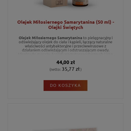
Olejek Miłosiernego Samarytanina (50 ml) -
Olejki Świętych
Olejek Miłosiernego Samarytanina
to pielęgnacyjny i
odświeżający olejek do ciała i kąpieli, łączący naturalne
właściwości antybakteryjne i przeciwwirusowe z
działaniem odświeżającym i odstraszającym owady.
Idealny do masażu, kąpieli aromaterapeutycznych i jako
naturalny wyrób perfumeryjny. Zawiera starannie dobrane
44,00 zł
olejki eteryczne, m.in. eukaliptusowy, cytrynowy,
rozmarynowy i cynamonowy.
Składniki naturalne
–
35,77 zł
(netto:
)
przyjazne dla zdrowia i środowiska.
DO KOSZYKA