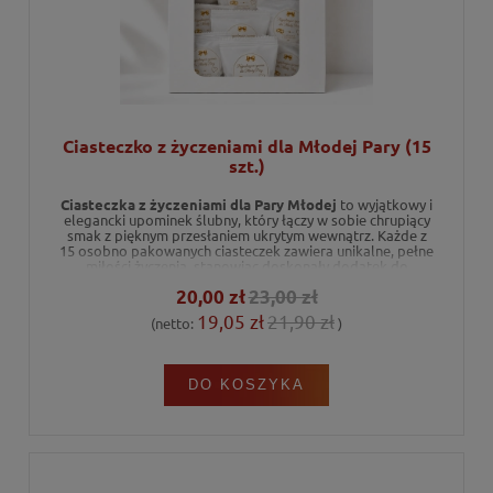
Ciasteczko z życzeniami dla Młodej Pary (15
szt.)
Ciasteczka z życzeniami dla Pary Młodej
to wyjątkowy i
elegancki upominek ślubny, który łączy w sobie chrupiący
smak z pięknym przesłaniem ukrytym wewnątrz. Każde z
15 osobno pakowanych ciasteczek zawiera unikalne, pełne
miłości życzenia, stanowiąc doskonały dodatek do
prezentu weselnego lub dekoracji stołu. Wyprodukowane
20,00 zł
23,00 zł
w Polsce, gwarantują wywołanie uśmiechu na twarzach
nowożeńców.
19,05 zł
21,90 zł
(netto:
)
DO KOSZYKA