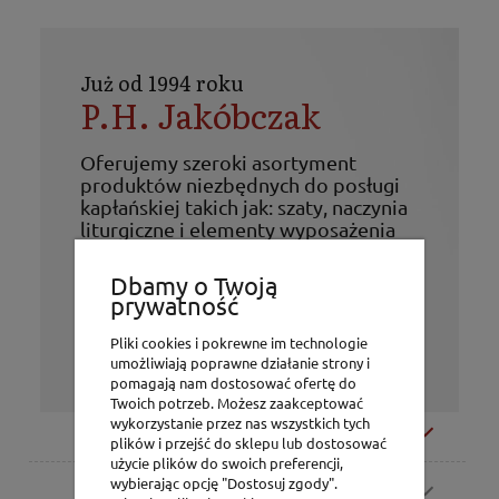
Już od 1994 roku
P.H. Jakóbczak
Oferujemy szeroki asortyment
produktów niezbędnych do posługi
kapłańskiej takich jak: szaty, naczynia
liturgiczne i elementy wyposażenia
kościołów. Ponadto w ofercie firmy
znajdują się figury, świece, różańce,
Dbamy o Twoją
obrazy i wiele innych artykułów o
prywatność
tematyce religijnej.
Życzymy udanych zakupów!
Pliki cookies i pokrewne im technologie
umożliwiają poprawne działanie strony i
pomagają nam dostosować ofertę do
Twoich potrzeb. Możesz zaakceptować
wykorzystanie przez nas wszystkich tych
Moje konto
plików i przejść do sklepu lub dostosować
użycie plików do swoich preferencji,
wybierając opcję "Dostosuj zgody".
Zamówienia