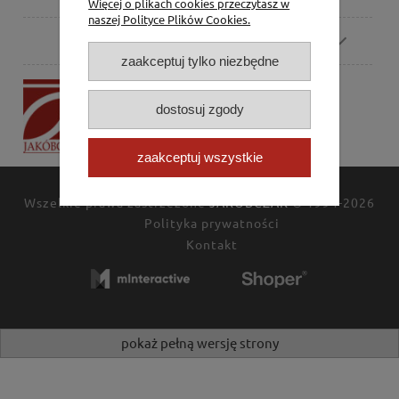
Więcej o plikach cookies przeczytasz w
naszej Polityce Plików Cookies.
Pomoc
zaakceptuj tylko niezbędne
P.H. Jakóbczak
Dorota Jakóbczak
dostosuj zgody
Bialska 2/4,
42-202 Częstochowa
zaakceptuj wszystkie
Wszelkie prawa zastrzeżone
JAKÓBCZAK
© 1994-2026
Polityka prywatności
Kontakt
pokaż pełną wersję strony