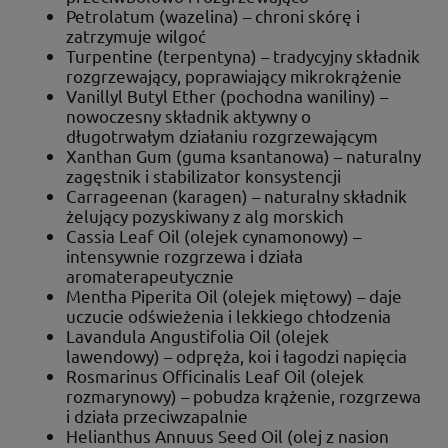
Petrolatum (wazelina) – chroni skórę i
zatrzymuje wilgoć
Turpentine (terpentyna) – tradycyjny składnik
rozgrzewający, poprawiający mikrokrążenie
Vanillyl Butyl Ether (pochodna waniliny) –
nowoczesny składnik aktywny o
długotrwałym działaniu rozgrzewającym
Xanthan Gum (guma ksantanowa) – naturalny
zagęstnik i stabilizator konsystencji
Carrageenan (karagen) – naturalny składnik
żelujący pozyskiwany z alg morskich
Cassia Leaf Oil (olejek cynamonowy) –
intensywnie rozgrzewa i działa
aromaterapeutycznie
Mentha Piperita Oil (olejek miętowy) – daje
uczucie odświeżenia i lekkiego chłodzenia
Lavandula Angustifolia Oil (olejek
lawendowy) – odpręża, koi i łagodzi napięcia
Rosmarinus Officinalis Leaf Oil (olejek
rozmarynowy) – pobudza krążenie, rozgrzewa
i działa przeciwzapalnie
Helianthus Annuus Seed Oil (olej z nasion