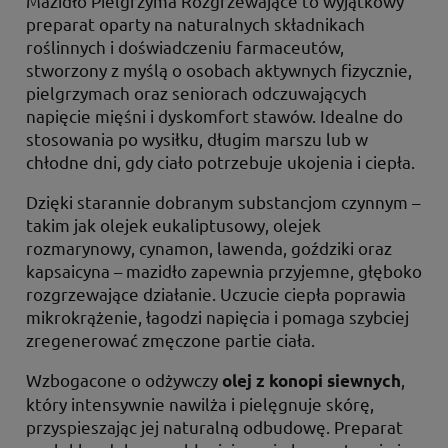
Mazidło Pielgrzyma Rozgrzewające to wyjątkowy
preparat oparty na naturalnych składnikach
roślinnych i doświadczeniu farmaceutów,
stworzony z myślą o osobach aktywnych fizycznie,
pielgrzymach oraz seniorach odczuwających
napięcie mięśni i dyskomfort stawów. Idealne do
stosowania po wysiłku, długim marszu lub w
chłodne dni, gdy ciało potrzebuje ukojenia i ciepła.
Dzięki starannie dobranym substancjom czynnym –
takim jak olejek eukaliptusowy, olejek
rozmarynowy, cynamon, lawenda, goździki oraz
kapsaicyna – mazidło zapewnia przyjemne, głęboko
rozgrzewające działanie. Uczucie ciepła poprawia
mikrokrążenie, łagodzi napięcia i pomaga szybciej
zregenerować zmęczone partie ciała.
Wzbogacone o odżywczy
,
olej z konopi siewnych
który intensywnie nawilża i pielęgnuje skórę,
przyspieszając jej naturalną odbudowę. Preparat