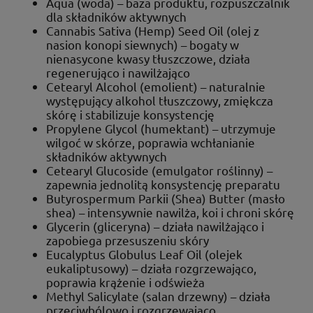
Aqua (woda) – baza produktu, rozpuszczalnik
dla składników aktywnych
Cannabis Sativa (Hemp) Seed Oil (olej z
nasion konopi siewnych) – bogaty w
nienasycone kwasy tłuszczowe, działa
regenerująco i nawilżająco
Cetearyl Alcohol (emolient) – naturalnie
występujący alkohol tłuszczowy, zmiękcza
skórę i stabilizuje konsystencję
Propylene Glycol (humektant) – utrzymuje
wilgoć w skórze, poprawia wchłanianie
składników aktywnych
Cetearyl Glucoside (emulgator roślinny) –
zapewnia jednolitą konsystencję preparatu
Butyrospermum Parkii (Shea) Butter (masło
shea) – intensywnie nawilża, koi i chroni skórę
Glycerin (gliceryna) – działa nawilżająco i
zapobiega przesuszeniu skóry
Eucalyptus Globulus Leaf Oil (olejek
eukaliptusowy) – działa rozgrzewająco,
poprawia krążenie i odświeża
Methyl Salicylate (salan drzewny) – działa
przeciwbólowo i rozgrzewająco