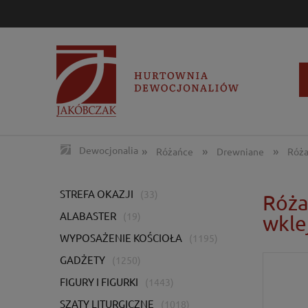
»
»
»
Dewocjonalia
Różańce
Drewniane
Róża
STREFA OKAZJI
(33)
Róża
ALABASTER
(19)
wkle
WYPOSAŻENIE KOŚCIOŁA
(1195)
GADŻETY
(1250)
FIGURY I FIGURKI
(1443)
SZATY LITURGICZNE
(1018)