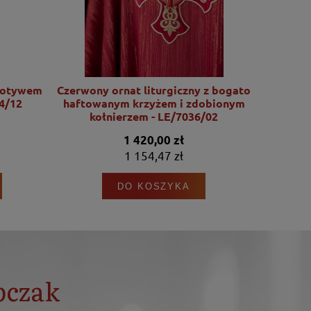
motywem
Czerwony ornat liturgiczny z bogato
Ornat l
4/12
haftowanym krzyżem i zdobionym
motywu Se
kołnierzem - LE/7036/02
1 420,00 zł
1 154,47 zł
DO KOSZYKA
bczak