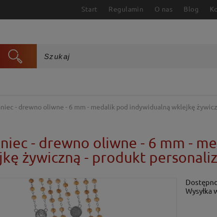
Start
Regulamin
O nas
Blog
K
niec - drewno oliwne - 6 mm - medalik pod indywidualną wklejkę żywic
niec - drewno oliwne - 6 mm - m
jkę żywiczną - produkt personal
Dostępno
Wysyłka 