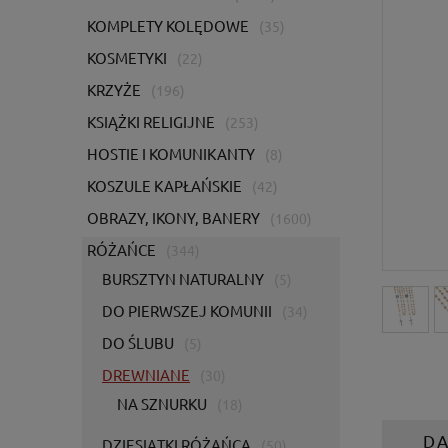
KOMPLETY KOLĘDOWE
(35)
KOSMETYKI
(22)
KRZYŻE
(196)
KSIĄŻKI RELIGIJNE
(253)
HOSTIE I KOMUNIKANTY
(8)
KOSZULE KAPŁAŃSKIE
(42)
OBRAZY, IKONY, BANERY
(1600)
RÓŻAŃCE
(344)
BURSZTYN NATURALNY
(5)
DO PIERWSZEJ KOMUNII
(34)
DO ŚLUBU
(5)
DREWNIANE
(30)
NA SZNURKU
(18)
D
DZIESIĄTKI RÓŻAŃCA
(50)