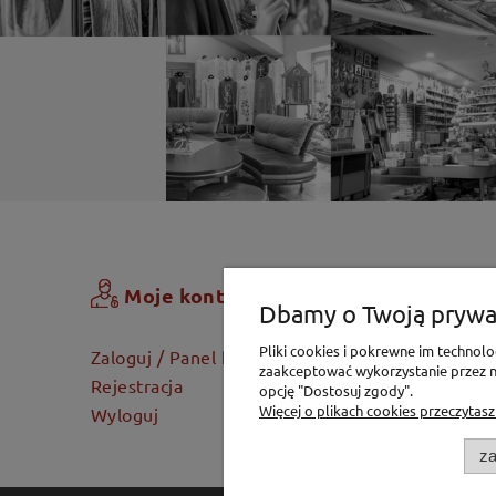
Zamówi
Moje konto
Dbamy o Twoją prywa
Koszyk
Pliki cookies i pokrewne im techno
Zaloguj / Panel klienta
zaakceptować wykorzystanie przez na
Dostawa
Rejestracja
opcję "Dostosuj zgody".
Twoje za
Więcej o plikach cookies przeczytasz
Wyloguj
za