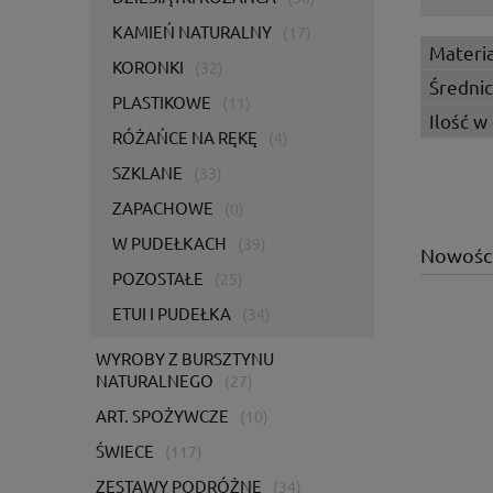
KAMIEŃ NATURALNY
(17)
Materia
KORONKI
(32)
Średnic
PLASTIKOWE
(11)
Ilość w
RÓŻAŃCE NA RĘKĘ
(4)
SZKLANE
(33)
ZAPACHOWE
(0)
W PUDEŁKACH
(39)
Nowośc
POZOSTAŁE
(25)
ETUI I PUDEŁKA
(34)
WYROBY Z BURSZTYNU
NATURALNEGO
(27)
ART. SPOŻYWCZE
(10)
ŚWIECE
(117)
ZESTAWY PODRÓŻNE
(34)