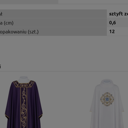
ł
sztyft z
a (cm)
0,6
 opakowaniu (szt.)
12
i