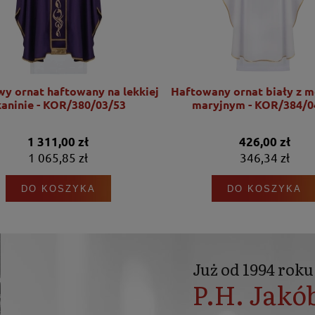
wy ornat haftowany na lekkiej
Haftowany ornat biały z 
kaninie - KOR/380/03/53
maryjnym - KOR/384/0
1 311,00 zł
426,00 zł
1 065,85 zł
346,34 zł
DO KOSZYKA
DO KOSZYKA
Już od 1994 roku
P.H. Jakó