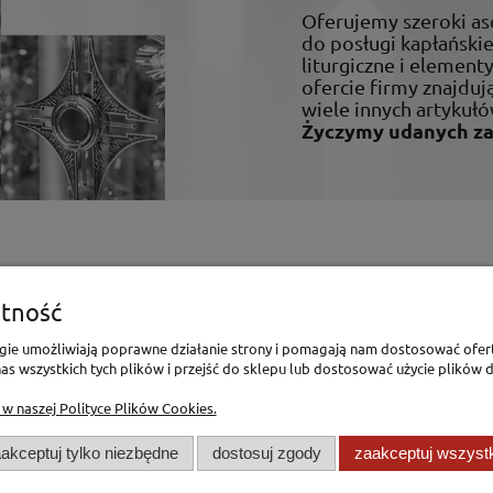
Oferujemy szeroki a
do posługi kapłańskiej
liturgiczne i elemen
ofercie firmy znajdują
wiele innych artykułó
Życzymy udanych z
enia
Pomoc
tność
Polityka Prywatności
logie umożliwiają poprawne działanie strony i pomagają nam dostosować ofer
s wszystkich tych plików i przejść do sklepu lub dostosować użycie plików d
Polityka Cookies
mówienia
Regulamin
 w naszej Polityce Plików Cookies.
akceptuj tylko niezbędne
dostosuj zgody
zaakceptuj wszyst