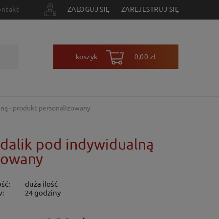
ontakt
ZALOGUJ SIĘ
ZAREJESTRUJ SIĘ
koszyk
0,00 zł
zną - produkt personalizowany
edalik pod indywidualną
izowany
ść:
duża ilość
w:
24 godziny