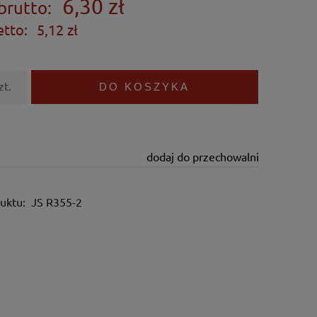
6,30 zł
brutto:
etto:
5,12 zł
zt.
DO KOSZYKA
dodaj do przechowalni
uktu:
JS R355-2