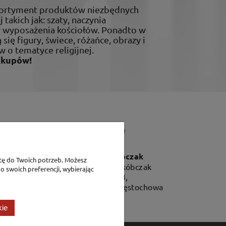
sortyment produktów niezbędnych
 takich jak: szaty, naczynia
ty wyposażenia kościołów. Ponadto w
 się figury, świece, różańce, obrazy i
w o tematyce religijnej.
akupów!
Dane teleadresowe
P.H. Jakóbczak
tę do Twoich potrzeb. Możesz
Dorota Jakóbczak
o swoich preferencji, wybierając
Bialska 2/4,
42-202 Częstochowa
kie