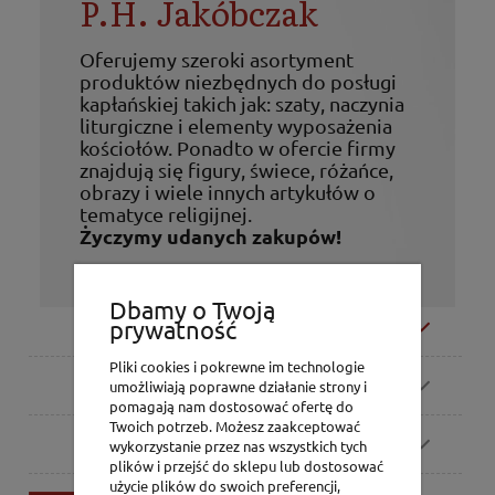
P.H. Jakóbczak
Oferujemy szeroki asortyment
produktów niezbędnych do posługi
kapłańskiej takich jak: szaty, naczynia
liturgiczne i elementy wyposażenia
kościołów. Ponadto w ofercie firmy
znajdują się figury, świece, różańce,
obrazy i wiele innych artykułów o
tematyce religijnej.
Życzymy udanych zakupów!
Dbamy o Twoją
Moje konto
prywatność
Pliki cookies i pokrewne im technologie
Zamówienia
umożliwiają poprawne działanie strony i
pomagają nam dostosować ofertę do
Twoich potrzeb. Możesz zaakceptować
Pomoc
wykorzystanie przez nas wszystkich tych
plików i przejść do sklepu lub dostosować
użycie plików do swoich preferencji,