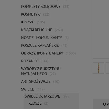
KOMPLETY KOLĘDOWE
(35)
KOSMETYKI
(22)
KRZYŻE
(196)
KSIĄŻKI RELIGIJNE
(253)
HOSTIE I KOMUNIKANTY
(8)
KOSZULE KAPŁAŃSKIE
(42)
OBRAZY, IKONY, BANERY
(1600)
RÓŻAŃCE
(344)
WYROBY Z BURSZTYNU
NATURALNEGO
(27)
ART. SPOŻYWCZE
(10)
ŚWIECE
(117)
ŚWIECE OŁTARZOWE
(97)
KLOSZE
(2)
OP