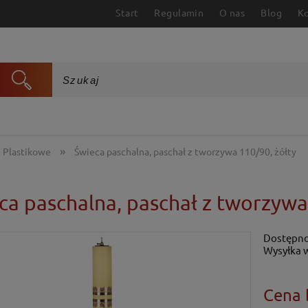
Start
Regulamin
O nas
Blog
K
»
Plastikowe
Świeca paschalna, paschał z tworzywa 110/90, żółty
ca paschalna, paschał z tworzywa
Dostępno
Wysyłka 
Cena 