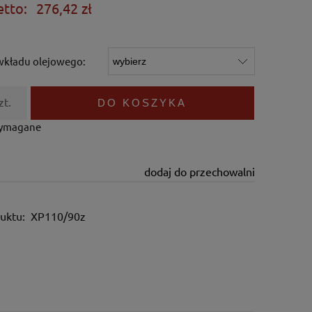
etto:
276,42 zł
wkładu olejowego:
zt.
DO KOSZYKA
wymagane
dodaj do przechowalni
uktu:
XP110/90z