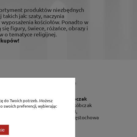
sortyment produktów niezbędnych
 takich jak: szaty, naczynia
ty wyposażenia kościołów. Ponadto w
 się figury, świece, różańce, obrazy i
w o tematyce religijnej.
akupów!
Dane teleadresowe
P.H. Jakóbczak
tę do Twoich potrzeb. Możesz
Dorota Jakóbczak
o swoich preferencji, wybierając
Bialska 2/4,
42-202 Częstochowa
kie