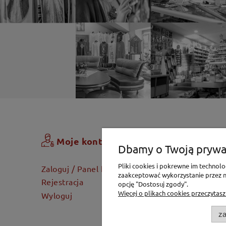
Zamówi
Moje konto
Dbamy o Twoją prywa
Koszyk
Pliki cookies i pokrewne im techno
Zaloguj / Panel klienta
zaakceptować wykorzystanie przez na
Dostawa
Rejestracja
opcję "Dostosuj zgody".
Twoje za
Więcej o plikach cookies przeczytasz
Wyloguj
za