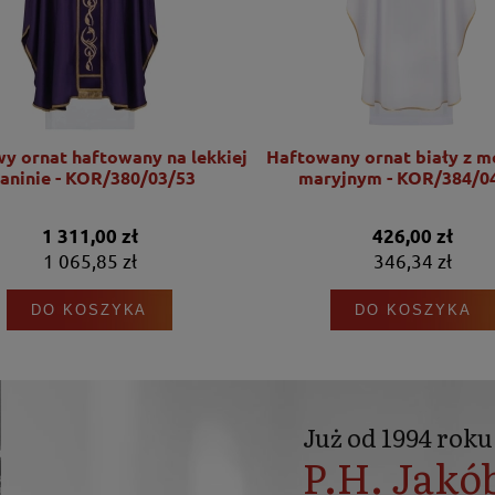
wy ornat haftowany na lekkiej
Haftowany ornat biały z 
kaninie - KOR/380/03/53
maryjnym - KOR/384/0
1 311,00 zł
426,00 zł
1 065,85 zł
346,34 zł
DO KOSZYKA
DO KOSZYKA
Już od 1994 roku
P.H. Jakó