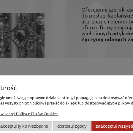
Oferujemy szeroki a
do posługi kapłańskiej
liturgiczne i elemen
ofercie firmy znajdują
wiele innych artykułó
Życzymy udanych z
enia
Pomoc
tność
Polityka Prywatności
logie umożliwiają poprawne działanie strony i pomagają nam dostosować ofer
s wszystkich tych plików i przejść do sklepu lub dostosować użycie plików d
Polityka Cookies
mówienia
Regulamin
 w naszej Polityce Plików Cookies.
akceptuj tylko niezbędne
dostosuj zgody
zaakceptuj wszyst