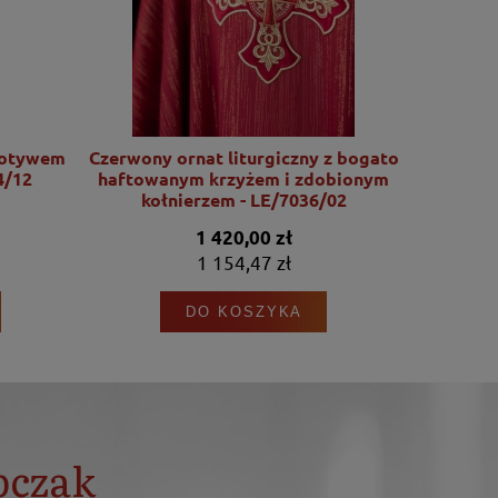
motywem
Czerwony ornat liturgiczny z bogato
Ornat l
4/12
haftowanym krzyżem i zdobionym
motywu Se
kołnierzem - LE/7036/02
1 420,00 zł
1 154,47 zł
DO KOSZYKA
bczak