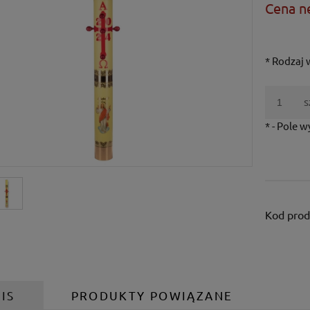
Cena n
*
Rodzaj 
s
*
- Pole 
Kod prod
IS
PRODUKTY POWIĄZANE