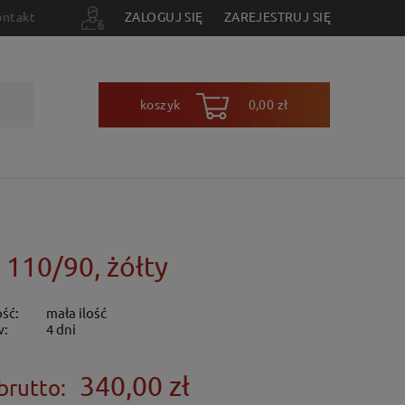
ontakt
ZALOGUJ SIĘ
ZAREJESTRUJ SIĘ
koszyk
0,00 zł
 110/90, żółty
ść:
mała ilość
w:
4 dni
340,00 zł
brutto: