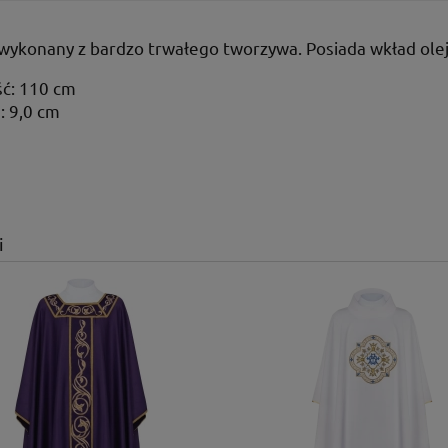
wykonany z bardzo trwałego tworzywa. Posiada wkład olej
ć: 110 cm
: 9,0 cm
i