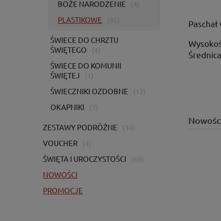
BOŻE NARODZENIE
(4)
PLASTIKOWE
(92)
Paschał 
ŚWIECE DO CHRZTU
Wysokoś
ŚWIĘTEGO
(4)
Średnica
ŚWIECE DO KOMUNII
ŚWIĘTEJ
(1)
ŚWIECZNIKI OZDOBNE
(12)
OKAPNIKI
(3)
Nowośc
ZESTAWY PODRÓŻNE
(34)
VOUCHER
(4)
ŚWIĘTA I UROCZYSTOŚCI
(69)
NOWOŚCI
PROMOCJE