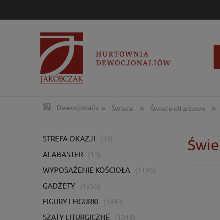
»
»
»
Dewocjonalia
Świece
Świece ołtarzowe
STREFA OKAZJI
(33)
Świe
ALABASTER
(19)
WYPOSAŻENIE KOŚCIOŁA
(1195)
GADŻETY
(1250)
FIGURY I FIGURKI
(1443)
SZATY LITURGICZNE
(1018)