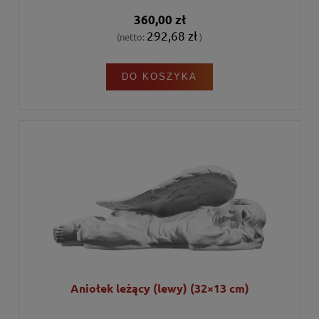
360,00 zł
292,68 zł
(netto:
)
DO KOSZYKA
Aniołek leżący (lewy) (32×13 cm)