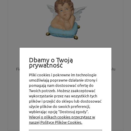
Aniołek na poduszce (27 cm)
Dbamy o Twoją
prywatność
Figura wykonana z żywicy syntetycznej (lekkiego materiału
o wysokiej trwałości). Dostępna w kilku wariantach
Pliki cookies i pokrewne im technologie
kolorystycznych.
umożliwiają poprawne działanie strony i
pomagają nam dostosować ofertę do
Twoich potrzeb. Możesz zaakceptować
360,00 zł
wykorzystanie przez nas wszystkich tych
292,68 zł
(netto:
)
plików i przejść do sklepu lub dostosować
użycie plików do swoich preferencji,
wybierając opcję "Dostosuj zgody".
Więcej o plikach cookies przeczytasz w
DO KOSZYKA
naszej Polityce Plików Cookies.