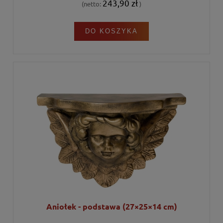
243,90 zł
(netto:
)
DO KOSZYKA
Aniołek - podstawa (27×25×14 cm)