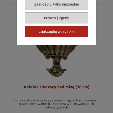
zaakceptuj tylko niezbędne
dostosuj zgody
zaakceptuj wszystkie
Aniołek siedzący nad misą (38 cm)
Figura wykonana z żywicy syntetycznej (lekkiego materiału
o wysokiej trwałości). Dostępna w kilku wariantach
kolorystycznych.