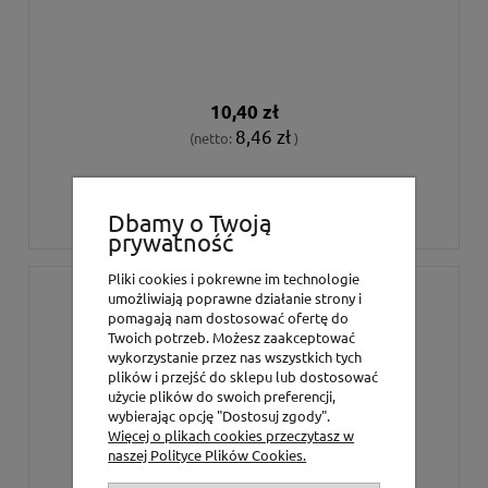
10,40 zł
8,46 zł
(netto:
)
DO KOSZYKA
Dbamy o Twoją
prywatność
Pliki cookies i pokrewne im technologie
umożliwiają poprawne działanie strony i
pomagają nam dostosować ofertę do
Twoich potrzeb. Możesz zaakceptować
wykorzystanie przez nas wszystkich tych
plików i przejść do sklepu lub dostosować
użycie plików do swoich preferencji,
wybierając opcję "Dostosuj zgody".
Więcej o plikach cookies przeczytasz w
naszej Polityce Plików Cookies.