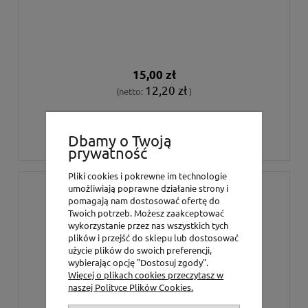
15,00 zł
12,20 zł
(netto:
)
DO KOSZYKA
Dbamy o Twoją
prywatność
Pliki cookies i pokrewne im technologie
umożliwiają poprawne działanie strony i
pomagają nam dostosować ofertę do
Twoich potrzeb. Możesz zaakceptować
wykorzystanie przez nas wszystkich tych
plików i przejść do sklepu lub dostosować
użycie plików do swoich preferencji,
wybierając opcję "Dostosuj zgody".
Więcej o plikach cookies przeczytasz w
naszej Polityce Plików Cookies.