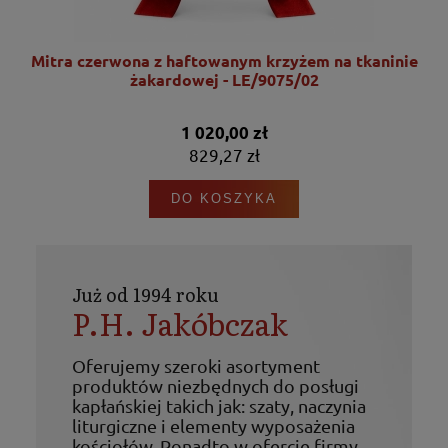
nie
Mitra czerwona z haftowanym krzyżem na tkaninie
żakardowej - LE/9075/02
1 020,00 zł
829,27 zł
DO KOSZYKA
Już od 1994 roku
P.H. Jakóbczak
Oferujemy szeroki asortyment
produktów niezbędnych do posługi
kapłańskiej takich jak: szaty, naczynia
liturgiczne i elementy wyposażenia
kościołów. Ponadto w ofercie firmy