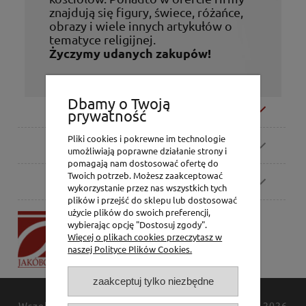
znajdują się figury, świece, różańce,
obrazy i wiele innych artykułów o
tematyce religijnej.
Życzymy udanych zakupów!
Dbamy o Twoją
Moje konto
prywatność
Pliki cookies i pokrewne im technologie
Zamówienia
umożliwiają poprawne działanie strony i
pomagają nam dostosować ofertę do
Twoich potrzeb. Możesz zaakceptować
Pomoc
wykorzystanie przez nas wszystkich tych
plików i przejść do sklepu lub dostosować
użycie plików do swoich preferencji,
P.H. Jakóbczak
wybierając opcję "Dostosuj zgody".
Dorota Jakóbczak
Więcej o plikach cookies przeczytasz w
Bialska 2/4,
naszej Polityce Plików Cookies.
42-202 Częstochowa
zaakceptuj tylko niezbędne
Wszelkie prawa zastrzeżone
JAKÓBCZAK
© 1994-2026