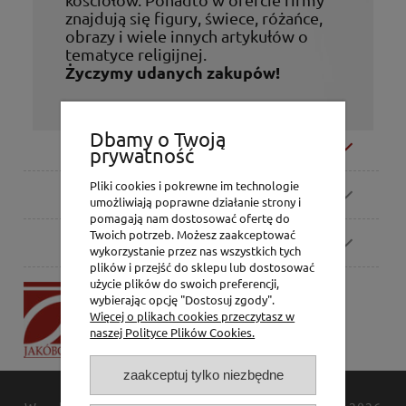
znajdują się figury, świece, różańce,
obrazy i wiele innych artykułów o
tematyce religijnej.
Życzymy udanych zakupów!
Dbamy o Twoją
Moje konto
prywatność
Pliki cookies i pokrewne im technologie
Zamówienia
umożliwiają poprawne działanie strony i
pomagają nam dostosować ofertę do
Twoich potrzeb. Możesz zaakceptować
Pomoc
wykorzystanie przez nas wszystkich tych
plików i przejść do sklepu lub dostosować
użycie plików do swoich preferencji,
P.H. Jakóbczak
wybierając opcję "Dostosuj zgody".
Dorota Jakóbczak
Więcej o plikach cookies przeczytasz w
Bialska 2/4,
naszej Polityce Plików Cookies.
42-202 Częstochowa
zaakceptuj tylko niezbędne