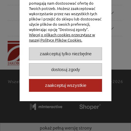
pomagają nam dostosować ofertę do
Twoich potrzeb. Możesz zaakceptować
Zamówienia
wykorzystanie przez nas wszystkich tych
plików i przejść do sklepu lub dostosować
użycie plików do swoich preferencji,
Pomoc
wybierając opcję "Dostosuj zgody".
Więcej o plikach cookies przeczytasz w
naszej Polityce Plików Cookies.
P.H. Jakóbczak
Dorota Jakóbczak
zaakceptuj tylko niezbędne
Bialska 2/4,
42-202 Częstochowa
dostosuj zgody
Wszelkie prawa zastrzeżone
JAKÓBCZAK
© 1994-2026
zaakceptuj wszystkie
Polityka prywatności
Kontakt
pokaż pełną wersję strony