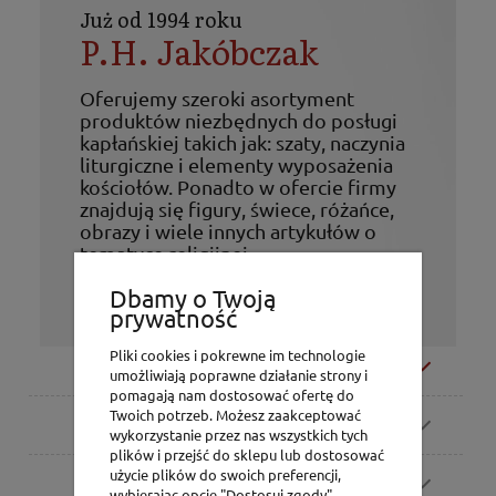
Już od 1994 roku
P.H. Jakóbczak
Oferujemy szeroki asortyment
produktów niezbędnych do posługi
kapłańskiej takich jak: szaty, naczynia
liturgiczne i elementy wyposażenia
kościołów. Ponadto w ofercie firmy
znajdują się figury, świece, różańce,
obrazy i wiele innych artykułów o
tematyce religijnej.
Życzymy udanych zakupów!
Dbamy o Twoją
prywatność
Pliki cookies i pokrewne im technologie
Moje konto
umożliwiają poprawne działanie strony i
pomagają nam dostosować ofertę do
Twoich potrzeb. Możesz zaakceptować
Zamówienia
wykorzystanie przez nas wszystkich tych
plików i przejść do sklepu lub dostosować
użycie plików do swoich preferencji,
Pomoc
wybierając opcję "Dostosuj zgody".