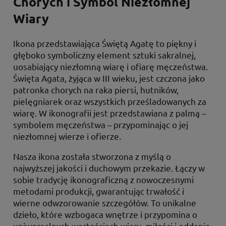
Chorych i Symbol Niezłomnej
Wiary
Ikona przedstawiająca Świętą Agatę to piękny i
głęboko symboliczny element sztuki sakralnej,
uosabiający niezłomną wiarę i ofiarę męczeństwa.
Święta Agata, żyjąca w III wieku, jest czczona jako
patronka chorych na raka piersi, hutników,
pielęgniarek oraz wszystkich prześladowanych za
wiarę. W ikonografii jest przedstawiana z palmą –
symbolem męczeństwa – przypominając o jej
niezłomnej wierze i ofierze.
Nasza ikona została stworzona z myślą o
najwyższej jakości i duchowym przekazie. Łączy w
sobie tradycję ikonograficzną z nowoczesnymi
metodami produkcji, gwarantując trwałość i
wierne odwzorowanie szczegółów. To unikalne
dzieło, które wzbogaca wnętrze i przypomina o
uniwersalnych wartościach wiary, miłości i oddania.