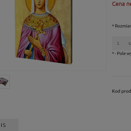
Cena n
*
Rozmiar
s
*
- Pole 
Kod prod
IS