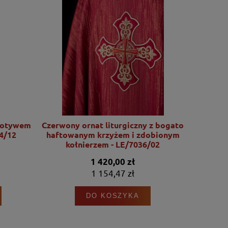
motywem
Czerwony ornat liturgiczny z bogato
Ornat l
4/12
haftowanym krzyżem i zdobionym
motywu Se
kołnierzem - LE/7036/02
1 420,00 zł
1 154,47 zł
DO KOSZYKA