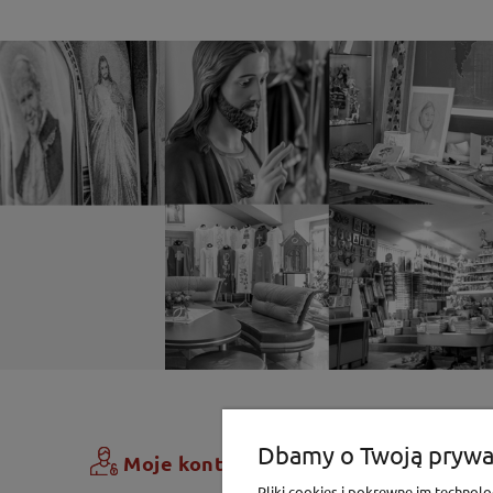
Zamówi
Dbamy o Twoją prywa
Moje konto
Pliki cookies i pokrewne im techno