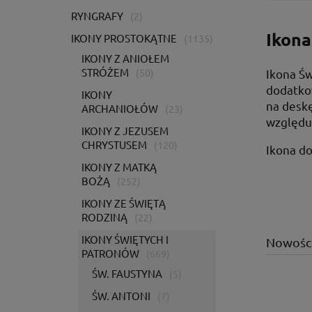
RYNGRAFY
(2)
Ikona
IKONY PROSTOKĄTNE
(1135)
IKONY Z ANIOŁEM
STRÓŻEM
Ikona Św
(50)
dodatko
IKONY
na deskę
ARCHANIOŁÓW
(23)
względu 
IKONY Z JEZUSEM
CHRYSTUSEM
(120)
Ikona do
IKONY Z MATKĄ
BOŻĄ
(252)
IKONY ZE ŚWIĘTĄ
RODZINĄ
(22)
IKONY ŚWIĘTYCH I
Nowośc
PATRONÓW
(669)
ŚW. FAUSTYNA
(5)
ŚW. ANTONI
(7)