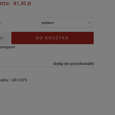
etto:
81,30 zł
:
zt.
DO KOSZYKA
wymagane
dodaj do przechowalni
uktu:
UR I-079