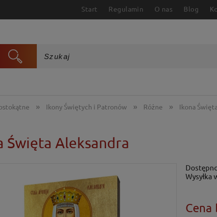
Start
Regulamin
O nas
Blog
K
»
»
»
rostokątne
Ikony Świętych i Patronów
Różne
Ikona Święt
a Święta Aleksandra
Dostępno
Wysyłka 
Cena 