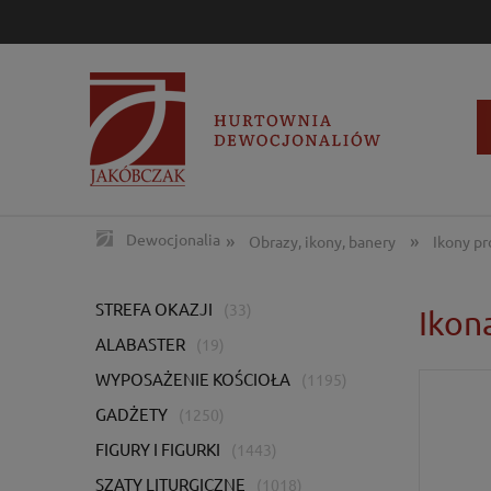
»
»
Dewocjonalia
Obrazy, ikony, banery
Ikony p
STREFA OKAZJI
(33)
Ikon
ALABASTER
(19)
WYPOSAŻENIE KOŚCIOŁA
(1195)
GADŻETY
(1250)
FIGURY I FIGURKI
(1443)
SZATY LITURGICZNE
(1018)