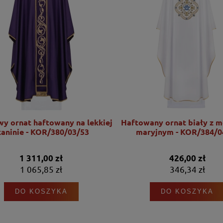
wy ornat haftowany na lekkiej
Haftowany ornat biały z 
kaninie - KOR/380/03/53
maryjnym - KOR/384/0
1 311,00 zł
426,00 zł
1 065,85 zł
346,34 zł
DO KOSZYKA
DO KOSZYKA