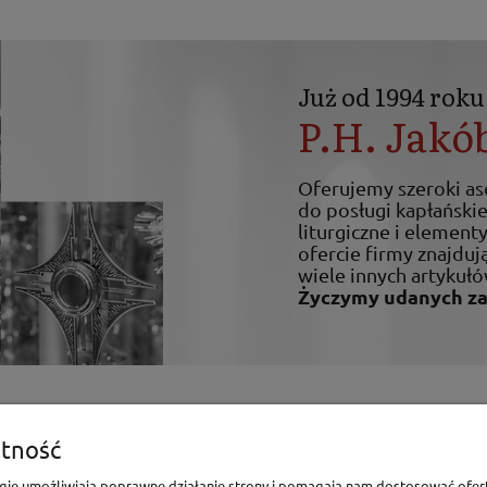
Już od 1994 roku
P.H. Jakó
Oferujemy szeroki a
do posługi kapłańskiej
liturgiczne i elemen
ofercie firmy znajdują
wiele innych artykułó
Życzymy udanych z
enia
Pomoc
tność
logie umożliwiają poprawne działanie strony i pomagają nam dostosować ofer