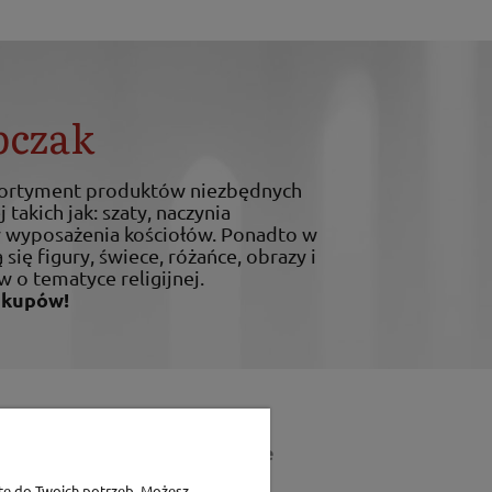
bczak
sortyment produktów niezbędnych
 takich jak: szaty, naczynia
ty wyposażenia kościołów. Ponadto w
 się figury, świece, różańce, obrazy i
w o tematyce religijnej.
akupów!
Dane teleadresowe
tę do Twoich potrzeb. Możesz