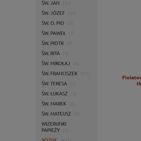
ŚW. JAN
(35)
ŚW. JÓZEF
(22)
ŚW. O. PIO
(5)
ŚW. PAWEŁ
(7)
ŚW. PIOTR
(8)
ŚW. RITA
(4)
ŚW. MIKOŁAJ
(4)
ŚW. FRANCISZEK
(11)
Ornat zielony z bogatym haftem IHS -
Fioleto
KOR/056/01/01
t
ŚW. TERESA
(7)
ŚW. ŁUKASZ
(3)
2 725,00 zł
ŚW. MAREK
(2)
2 215,45 zł
ŚW. MATEUSZ
(2)
DO KOSZYKA
WIZERUNKI
PAPIEŻY
(5)
RÓŻNE
(491)