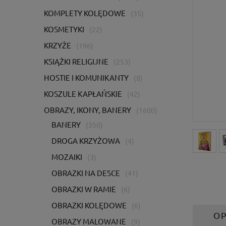
KOMPLETY KOLĘDOWE
(35)
KOSMETYKI
(22)
KRZYŻE
(196)
KSIĄŻKI RELIGIJNE
(253)
HOSTIE I KOMUNIKANTY
(8)
KOSZULE KAPŁAŃSKIE
(42)
OBRAZY, IKONY, BANERY
(1600)
BANERY
(350)
DROGA KRZYŻOWA
(4)
MOZAIKI
(3)
OBRAZKI NA DESCE
(41)
OBRAZKI W RAMIE
(6)
OBRAZKI KOLĘDOWE
(6)
OP
OBRAZY MALOWANE
(9)