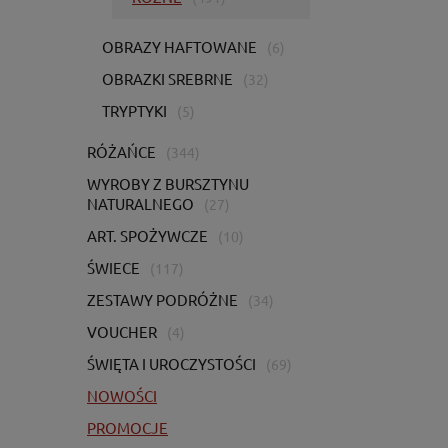
OBRAZY HAFTOWANE
(6)
OBRAZKI SREBRNE
(32)
TRYPTYKI
(5)
RÓŻAŃCE
(344)
WYROBY Z BURSZTYNU
NATURALNEGO
(27)
ART. SPOŻYWCZE
(10)
ŚWIECE
(117)
ZESTAWY PODRÓŻNE
(34)
VOUCHER
(4)
ŚWIĘTA I UROCZYSTOŚCI
(69)
NOWOŚCI
PROMOCJE