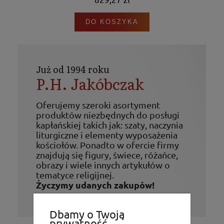
DO KOSZYKA
Już od 1994 roku
P.H. Jakóbczak
Oferujemy szeroki asortyment
produktów niezbędnych do posługi
kapłańskiej takich jak: szaty, naczynia
liturgiczne i elementy wyposażenia
kościołów. Ponadto w ofercie firmy
znajdują się figury, świece, różańce,
obrazy i wiele innych artykułów o
tematyce religijnej.
Życzymy udanych zakupów!
Dbamy o Twoją
prywatność