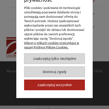
Moje konto
Pliki cookies i pokrewne im technologie
umożliwiają poprawne działanie strony i
Zamówienia
pomagają nam dostosować ofertę do
Twoich potrzeb. Możesz zaakceptować
wykorzystanie przez nas wszystkich tych
Pomoc
plików i przejść do sklepu lub dostosować
użycie plików do swoich preferencji,
wybierając opcję "Dostosuj zgody".
P.H. Jakóbczak
Więcej o plikach cookies przeczytasz w
Dorota Jakóbczak
naszej Polityce Plików Cookies.
Bialska 2/4,
42-202 Częstochowa
zaakceptuj tylko niezbędne
Wszelkie prawa zastrzeżone
JAKÓBCZAK
© 1994-2026
dostosuj zgody
Polityka prywatności
Kontakt
zaakceptuj wszystkie