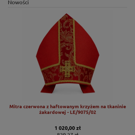
Nowości
nie
Mitra czerwona z haftowanym krzyżem na tkaninie
żakardowej - LE/9075/02
1 020,00 zł
829,27 zł