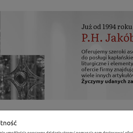
Już od 1994 roku
P.H. Jakó
Oferujemy szeroki a
do posługi kapłańskiej
liturgiczne i elemen
ofercie firmy znajdują
wiele innych artykułó
Życzymy udanych z
enia
Pomoc
tność
logie umożliwiają poprawne działanie strony i pomagają nam dostosować ofer