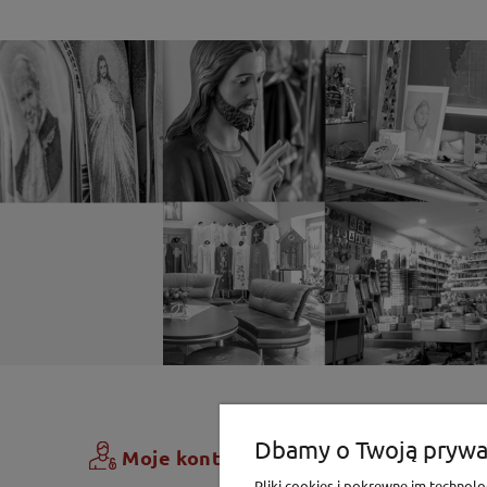
Zamówi
Dbamy o Twoją prywa
Moje konto
Pliki cookies i pokrewne im techno