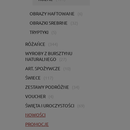
OBRAZY HAFTOWANE
(6)
OBRAZKI SREBRNE
(32)
TRYPTYKI
(5)
RÓŻAŃCE
(344)
WYROBY Z BURSZTYNU
NATURALNEGO
(27)
ART. SPOŻYWCZE
(10)
ŚWIECE
(117)
ZESTAWY PODRÓŻNE
(34)
VOUCHER
(4)
ŚWIĘTA I UROCZYSTOŚCI
(69)
NOWOŚCI
PROMOCJE