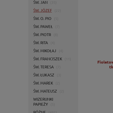
ŚW. JAN
(35)
ŚW. JÓZEF
(22)
ŚW. O. PIO
(5)
ŚW. PAWEŁ
(7)
ŚW. PIOTR
(8)
ŚW. RITA
(4)
ŚW. MIKOŁAJ
(4)
ŚW. FRANCISZEK
(11)
Ornat zielony z bogatym haftem IHS -
Fioleto
KOR/056/01/01
t
ŚW. TERESA
(7)
ŚW. ŁUKASZ
(3)
2 725,00 zł
ŚW. MAREK
(2)
2 215,45 zł
ŚW. MATEUSZ
(2)
DO KOSZYKA
WIZERUNKI
PAPIEŻY
(5)
RÓŻNE
(491)