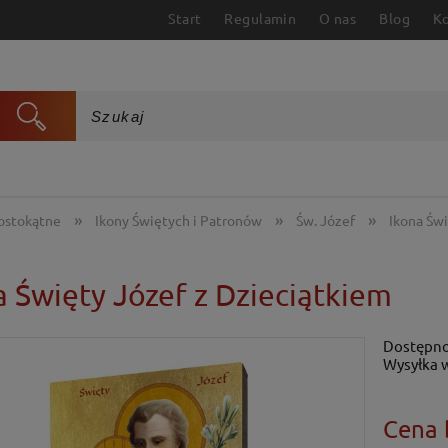
Start
Regulamin
O nas
Blog
K
»
»
»
rostokątne
Ikony Świętych i Patronów
Św. Józef
Ikona Św
a Święty Józef z Dzieciątkiem
Dostępno
Wysyłka 
Cena 