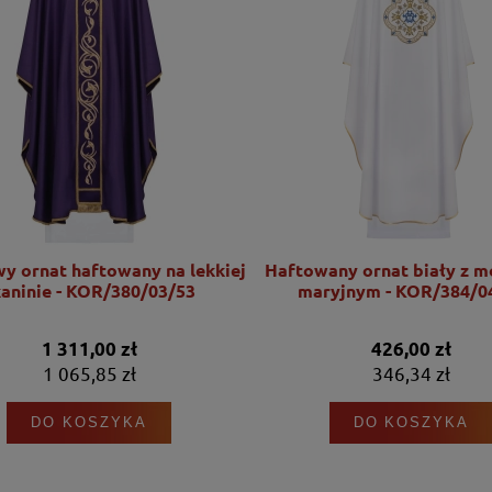
wy ornat haftowany na lekkiej
Haftowany ornat biały z 
kaninie - KOR/380/03/53
maryjnym - KOR/384/0
1 311,00 zł
426,00 zł
1 065,85 zł
346,34 zł
DO KOSZYKA
DO KOSZYKA