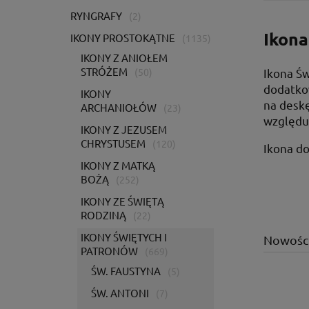
RYNGRAFY
(2)
Ikona
IKONY PROSTOKĄTNE
(1135)
IKONY Z ANIOŁEM
STRÓŻEM
Ikona Św
(50)
dodatko
IKONY
na deskę
ARCHANIOŁÓW
(23)
względu 
IKONY Z JEZUSEM
CHRYSTUSEM
(120)
Ikona do
IKONY Z MATKĄ
BOŻĄ
(252)
IKONY ZE ŚWIĘTĄ
RODZINĄ
(22)
IKONY ŚWIĘTYCH I
Nowośc
PATRONÓW
(669)
ŚW. FAUSTYNA
(5)
ŚW. ANTONI
(7)