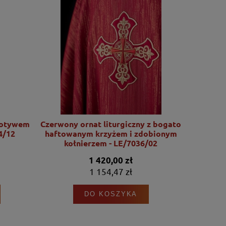
motywem
Czerwony ornat liturgiczny z bogato
Ornat l
4/12
haftowanym krzyżem i zdobionym
motywu Se
kołnierzem - LE/7036/02
1 420,00 zł
1 154,47 zł
DO KOSZYKA