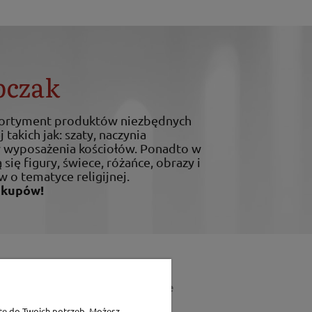
bczak
sortyment produktów niezbędnych
 takich jak: szaty, naczynia
ty wyposażenia kościołów. Ponadto w
 się figury, świece, różańce, obrazy i
w o tematyce religijnej.
akupów!
Dane teleadresowe
tę do Twoich potrzeb. Możesz