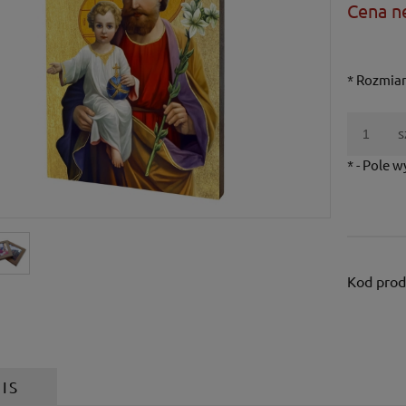
Cena n
*
Rozmiar
s
*
- Pole 
Kod prod
IS