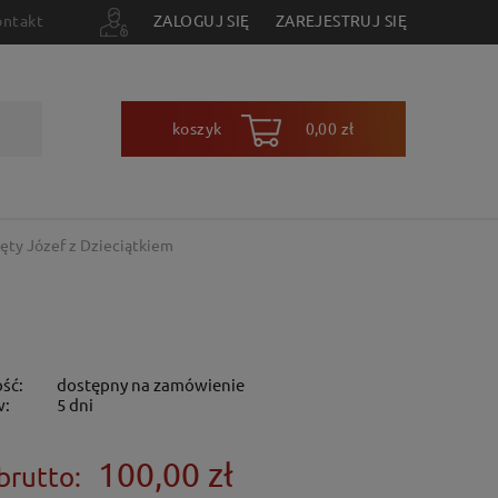
ontakt
ZALOGUJ SIĘ
ZAREJESTRUJ SIĘ
koszyk
0,00 zł
ięty Józef z Dzieciątkiem
ść:
dostępny na zamówienie
w:
5 dni
100,00 zł
brutto: