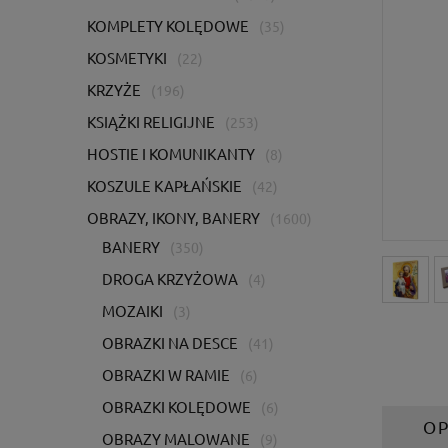
KOMPLETY KOLĘDOWE
(35)
KOSMETYKI
(22)
KRZYŻE
(196)
KSIĄŻKI RELIGIJNE
(253)
HOSTIE I KOMUNIKANTY
(8)
KOSZULE KAPŁAŃSKIE
(42)
OBRAZY, IKONY, BANERY
(1600)
BANERY
(350)
DROGA KRZYŻOWA
(4)
MOZAIKI
(3)
OBRAZKI NA DESCE
(41)
OBRAZKI W RAMIE
(6)
OBRAZKI KOLĘDOWE
(6)
OP
OBRAZY MALOWANE
(9)