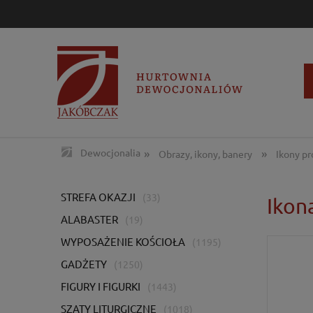
»
»
Dewocjonalia
Obrazy, ikony, banery
Ikony p
STREFA OKAZJI
(33)
Ikon
ALABASTER
(19)
WYPOSAŻENIE KOŚCIOŁA
(1195)
GADŻETY
(1250)
FIGURY I FIGURKI
(1443)
SZATY LITURGICZNE
(1018)