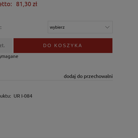
etto:
81,30 zł
:
zt.
DO KOSZYKA
wymagane
dodaj do przechowalni
uktu:
UR I-084