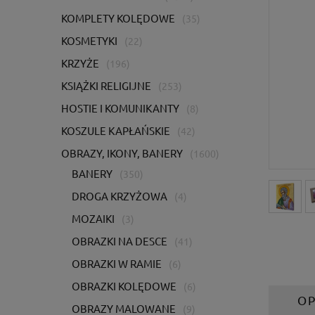
KOMPLETY KOLĘDOWE
(35)
KOSMETYKI
(22)
KRZYŻE
(196)
KSIĄŻKI RELIGIJNE
(253)
HOSTIE I KOMUNIKANTY
(8)
KOSZULE KAPŁAŃSKIE
(42)
OBRAZY, IKONY, BANERY
(1600)
BANERY
(350)
DROGA KRZYŻOWA
(4)
MOZAIKI
(3)
OBRAZKI NA DESCE
(41)
OBRAZKI W RAMIE
(6)
OBRAZKI KOLĘDOWE
(6)
OP
OBRAZY MALOWANE
(9)