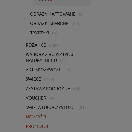
OBRAZY HAFTOWANE
(6)
OBRAZKI SREBRNE
(32)
TRYPTYKI
(5)
RÓŻAŃCE
(344)
WYROBY Z BURSZTYNU
NATURALNEGO
(27)
ART. SPOŻYWCZE
(10)
ŚWIECE
(117)
ZESTAWY PODRÓŻNE
(34)
VOUCHER
(4)
ŚWIĘTA I UROCZYSTOŚCI
(81)
NOWOŚCI
PROMOCJE