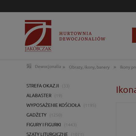
»
»
Dewocjonalia
Obrazy, ikony, banery
Ikony p
STREFA OKAZJI
(33)
Ikon
ALABASTER
(19)
WYPOSAŻENIE KOŚCIOŁA
(1195)
GADŻETY
(1250)
FIGURY I FIGURKI
(1443)
SZATY LITURGICZNE
(1071)