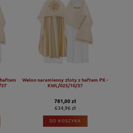
 haftem
Welon naramienny złoty z haftem PX -
Welon n
/37
KWL/025/10/37
krz
781,00 zł
634,96 zł
DO KOSZYKA