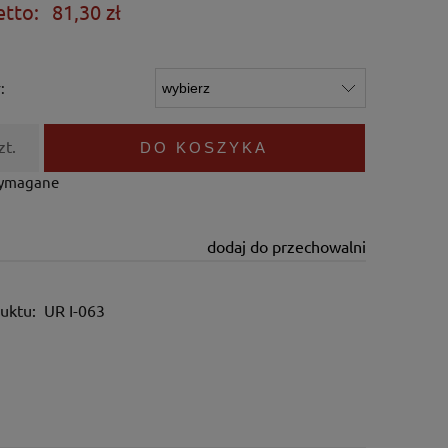
etto:
81,30 zł
:
zt.
DO KOSZYKA
wymagane
dodaj do przechowalni
uktu:
UR I-063