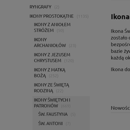
RYNGRAFY
(2)
Ikona
IKONY PROSTOKĄTNE
(1135)
IKONY Z ANIOŁEM
STRÓŻEM
Ikona Św
(50)
zostało 
IKONY
bezpośre
ARCHANIOŁÓW
(23)
bazie ży
IKONY Z JEZUSEM
każdą ok
CHRYSTUSEM
(120)
Ikona do
IKONY Z MATKĄ
BOŻĄ
(252)
IKONY ZE ŚWIĘTĄ
RODZINĄ
(22)
IKONY ŚWIĘTYCH I
PATRONÓW
(669)
Nowośc
ŚW. FAUSTYNA
(5)
ŚW. ANTONI
(7)