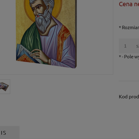
Cena n
*
Rozmiar
s
*
- Pole 
Kod prod
IS