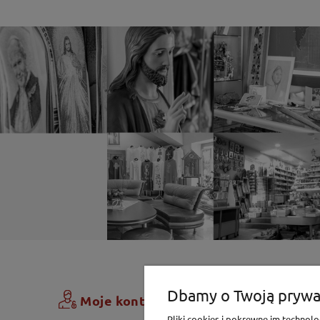
Zamówi
Dbamy o Twoją prywa
Moje konto
Pliki cookies i pokrewne im techno