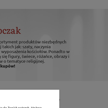
bczak
sortyment produktów niezbędnych
 takich jak: szaty, naczynia
ty wyposażenia kościołów. Ponadto w
 się figury, świece, różańce, obrazy i
w o tematyce religijnej.
akupów!
Dane teleadresowe
tę do Twoich potrzeb. Możesz