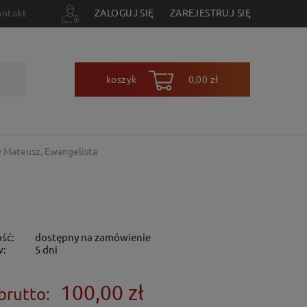
ontakt
ZALOGUJ SIĘ
ZAREJESTRUJ SIĘ
koszyk
0,00 zł
y Mateusz, Ewangelista
ść:
dostępny na zamówienie
w:
5 dni
100,00 zł
brutto: