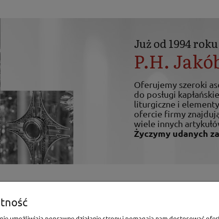
Już od 1994 roku
P.H. Jakó
Oferujemy szeroki a
do posługi kapłańskiej
liturgiczne i elemen
ofercie firmy znajdują
wiele innych artykułó
Życzymy udanych z
enia
Pomoc
tność
logie umożliwiają poprawne działanie strony i pomagają nam dostosować ofer