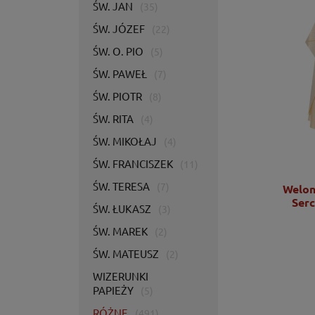
ŚW. JAN
(35)
ŚW. JÓZEF
(22)
ŚW. O. PIO
(5)
ŚW. PAWEŁ
(7)
ŚW. PIOTR
(8)
ŚW. RITA
(4)
ŚW. MIKOŁAJ
(4)
ŚW. FRANCISZEK
(11)
ŚW. TERESA
(7)
Welon naramienny ecru z haftem IHS -
Welon
KWL/021/05/20
Serc
ŚW. ŁUKASZ
(3)
ŚW. MAREK
(2)
681,00 zł
ŚW. MATEUSZ
(2)
553,66 zł
WIZERUNKI
DO KOSZYKA
PAPIEŻY
(5)
RÓŻNE
(491)