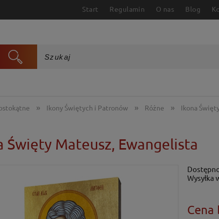
Start
Regulamin
O nas
Blog
K
»
»
»
rostokątne
Ikony Świętych i Patronów
Różne
Ikona Święt
a Święty Mateusz, Ewangelista
Dostępno
Wysyłka 
Cena 