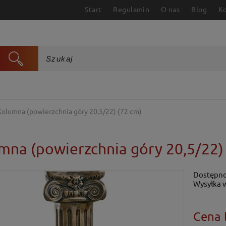
Start
Regulamin
O nas
Blog
K
Kolumna (powierzchnia góry 20,5/22) (72 cm)
mna (powierzchnia góry 20,5/22)
Dostępno
Wysyłka 
Cena 