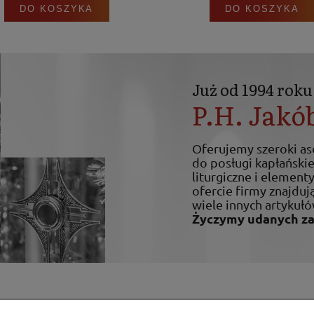
DO KOSZYKA
DO KOSZYKA
Już od 1994 roku
P.H. Jakó
Oferujemy szeroki a
do posługi kapłańskiej
liturgiczne i elemen
ofercie firmy znajdują
wiele innych artykułó
Życzymy udanych z