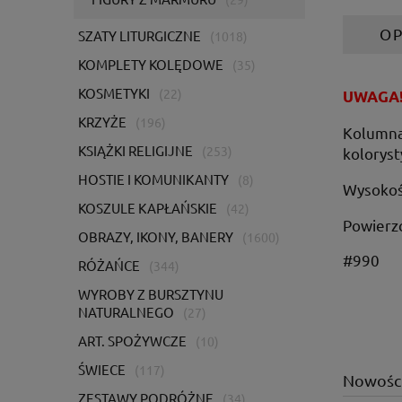
OP
SZATY LITURGICZNE
(1018)
KOMPLETY KOLĘDOWE
(35)
KOSMETYKI
(22)
UWAGA! 
KRZYŻE
(196)
Kolumna 
KSIĄŻKI RELIGIJNE
(253)
koloryst
HOSTIE I KOMUNIKANTY
(8)
Wysokoś
KOSZULE KAPŁAŃSKIE
(42)
Powierzc
OBRAZY, IKONY, BANERY
(1600)
#990
RÓŻAŃCE
(344)
WYROBY Z BURSZTYNU
NATURALNEGO
(27)
ART. SPOŻYWCZE
(10)
ŚWIECE
(117)
Nowośc
ZESTAWY PODRÓŻNE
(34)