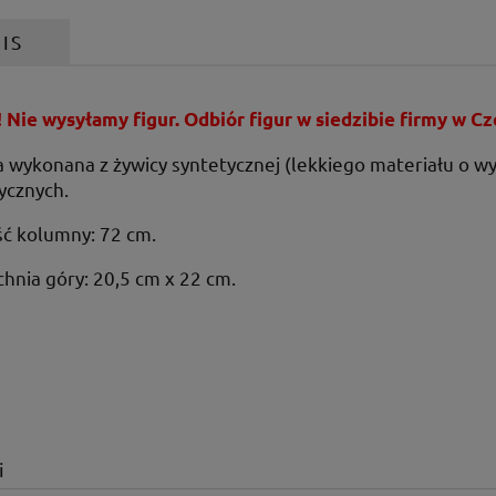
IS
Nie wysyłamy figur. Odbiór figur w siedzibie firmy w C
wykonana z żywicy syntetycznej (lekkiego materiału o wys
ycznych.
ć kolumny: 72 cm.
hnia góry: 20,5 cm x 22 cm.
i