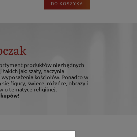
DO KOSZYKA
bczak
sortyment produktów niezbędnych
 takich jak: szaty, naczynia
ty wyposażenia kościołów. Ponadto w
 się figury, świece, różańce, obrazy i
w o tematyce religijnej.
akupów!