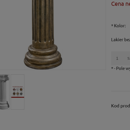
Cena n
*
Kolor:
Lakier b
s
*
- Pole 
Kod prod