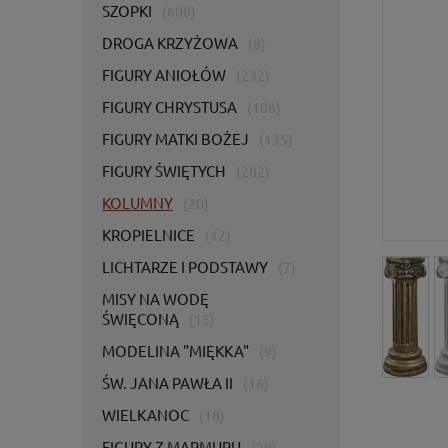
SZOPKI
(608)
DROGA KRZYŻOWA
(8)
FIGURY ANIOŁÓW
(232)
FIGURY CHRYSTUSA
(106)
FIGURY MATKI BOŻEJ
(135)
FIGURY ŚWIĘTYCH
(282)
KOLUMNY
(20)
KROPIELNICE
(12)
LICHTARZE I PODSTAWY
(7)
MISY NA WODĘ
ŚWIĘCONĄ
(15)
MODELINA "MIĘKKA"
(9)
ŚW. JANA PAWŁA II
(16)
WIELKANOC
(18)
FIGURY Z MARMURU
(29)