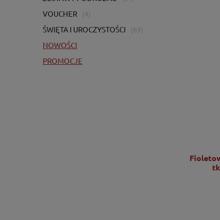
VOUCHER
(4)
ŚWIĘTA I UROCZYSTOŚCI
(69)
NOWOŚCI
PROMOCJE
Ornat zielony z bogatym haftem IHS -
Fioleto
KOR/056/01/01
t
2 725,00 zł
2 215,45 zł