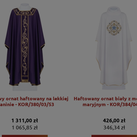
wy ornat haftowany na lekkiej
Haftowany ornat biały z 
kaninie - KOR/380/03/53
maryjnym - KOR/384/0
1 311,00 zł
426,00 zł
1 065,85 zł
346,34 zł