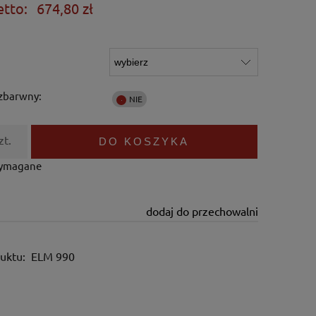
etto:
674,80 zł
ezbarwny:
zt.
DO KOSZYKA
wymagane
dodaj do przechowalni
uktu:
ELM 990