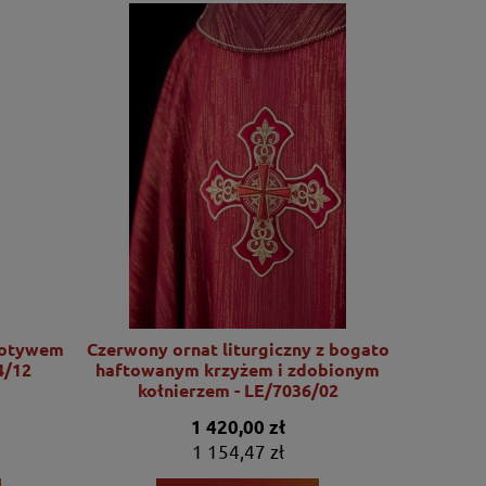
motywem
Czerwony ornat liturgiczny z bogato
Ornat l
4/12
haftowanym krzyżem i zdobionym
motywu Se
kołnierzem - LE/7036/02
1 420,00 zł
1 154,47 zł