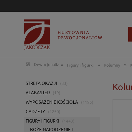
»
»
»
Dewocjonalia
Figury i figurki
Kolumny
STREFA OKAZJI
(33)
Kolu
ALABASTER
(19)
WYPOSAŻENIE KOŚCIOŁA
(1195)
GADŻETY
(1250)
FIGURY I FIGURKI
(1443)
BOŻE NARODZENIE I