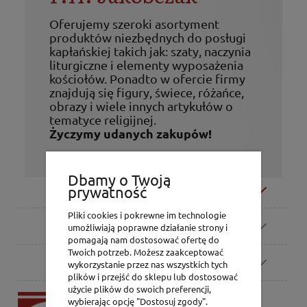
Oferujemy szeroki asortyment
produktów niezbędnych do posługi
kapłańskiej takich jak: szaty, naczynia
liturgiczne i elementy wyposażenia
kościołów. Ponadto w ofercie firmy
znajdują się figury, świece, różańce,
obrazy i wiele innych artykułów o
tematyce religijnej.
Życzymy udanych zakupów!
Dbamy o Twoją
Moje konto
prywatność
Pliki cookies i pokrewne im technologie
Zamówienia
umożliwiają poprawne działanie strony i
pomagają nam dostosować ofertę do
Twoich potrzeb. Możesz zaakceptować
Pomoc
wykorzystanie przez nas wszystkich tych
plików i przejść do sklepu lub dostosować
użycie plików do swoich preferencji,
P.H. Jakóbczak
wybierając opcję "Dostosuj zgody".