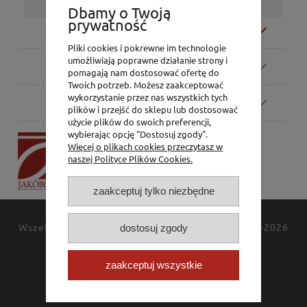
Dbamy o Twoją
prywatność
Moje konto
Pliki cookies i pokrewne im technologie
umożliwiają poprawne działanie strony i
Zamówienia
pomagają nam dostosować ofertę do
Twoich potrzeb. Możesz zaakceptować
wykorzystanie przez nas wszystkich tych
Pomoc
plików i przejść do sklepu lub dostosować
użycie plików do swoich preferencji,
wybierając opcję "Dostosuj zgody".
P.H. Jakóbczak
Więcej o plikach cookies przeczytasz w
Dorota Jakóbczak
naszej Polityce Plików Cookies.
Bialska 2/4,
42-202 Częstochowa
zaakceptuj tylko niezbędne
Wszelkie prawa zastrzeżone
JAKÓBCZAK
© 1994-2026
dostosuj zgody
Polityka prywatności
Kontakt
zaakceptuj wszystkie