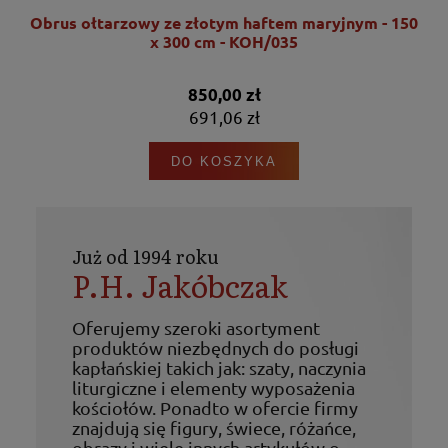
150
Obrus ołtarzowy ze złotym haftem maryjnym - 150
Ob
x 300 cm - KOH/035
850,00 zł
691,06 zł
DO KOSZYKA
Już od 1994 roku
P.H. Jakóbczak
Oferujemy szeroki asortyment
produktów niezbędnych do posługi
kapłańskiej takich jak: szaty, naczynia
liturgiczne i elementy wyposażenia
kościołów. Ponadto w ofercie firmy
znajdują się figury, świece, różańce,
obrazy i wiele innych artykułów o