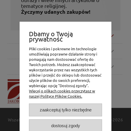
tematyce religijnej.
Życzymy udanych zakupów!
Dbamy o Twoją
Moje konto
prywatność
Pliki cookies i pokrewne im technologie
Zamówienia
umożliwiają poprawne działanie strony i
pomagają nam dostosować ofertę do
Twoich potrzeb. Możesz zaakceptować
Pomoc
wykorzystanie przez nas wszystkich tych
plików i przejść do sklepu lub dostosować
użycie plików do swoich preferencji,
P.H. Jakóbczak
wybierając opcję "Dostosuj zgody".
Dorota Jakóbczak
Więcej o plikach cookies przeczytasz w
Bialska 2/4,
naszej Polityce Plików Cookies.
42-202 Częstochowa
zaakceptuj tylko niezbędne
Wszelkie prawa zastrzeżone
JAKÓBCZAK
© 1994-2026
dostosuj zgody
Polityka prywatności