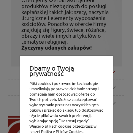
produktów niezbędnych do posługi
kapłańskiej takich jak: szaty, naczynia
liturgiczne i elementy wyposażenia
kościołów. Ponadto w ofercie firmy
znajdują się figury, świece, różańce,
obrazy i wiele innych artykułów o
tematyce religijnej.
Życzymy udanych zakupów!
Dbamy o Twoją
Moje konto
prywatność
Pliki cookies i pokrewne im technologie
Zamówienia
umożliwiają poprawne działanie strony i
pomagają nam dostosować ofertę do
Twoich potrzeb. Możesz zaakceptować
Pomoc
wykorzystanie przez nas wszystkich tych
plików i przejść do sklepu lub dostosować
użycie plików do swoich preferencji,
P.H. Jakóbczak
wybierając opcję "Dostosuj zgody".
Dorota Jakóbczak
Więcej o plikach cookies przeczytasz w
Bialska 2/4,
naszej Polityce Plików Cookies.