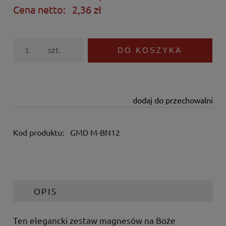
Cena netto:
2,36 zł
szt.
DO KOSZYKA
dodaj do przechowalni
Kod produktu:
GMD M-BN12
OPIS
Ten elegancki zestaw magnesów na Boże