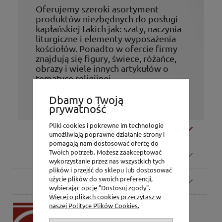
Oferujemy szeroki asortyment
produktów niezbędnych do posługi
kapłańskiej takich jak: szaty, naczynia
liturgiczne i elementy wyposażenia
kościołów. Ponadto w ofercie firmy
znajdują się figury, świece, różańce,
obrazy i wiele innych artykułów o
tematyce religijnej.
Życzymy udanych zakupów!
Dbamy o Twoją
prywatność
Pliki cookies i pokrewne im technologie
Moje konto
umożliwiają poprawne działanie strony i
pomagają nam dostosować ofertę do
Twoich potrzeb. Możesz zaakceptować
Zamówienia
wykorzystanie przez nas wszystkich tych
plików i przejść do sklepu lub dostosować
użycie plików do swoich preferencji,
Pomoc
wybierając opcję "Dostosuj zgody".
Więcej o plikach cookies przeczytasz w
naszej Polityce Plików Cookies.
P.H. Jakóbczak
Dorota Jakóbczak