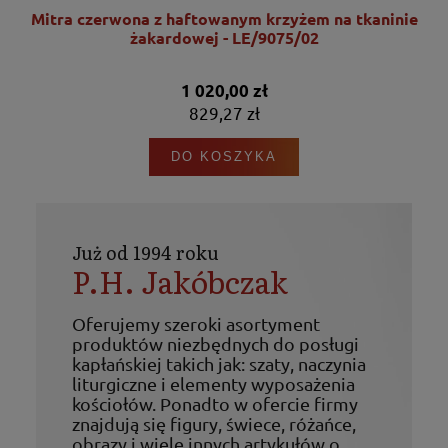
nie
Mitra czerwona z haftowanym krzyżem na tkaninie
żakardowej - LE/9075/02
1 020,00 zł
829,27 zł
DO KOSZYKA
Już od 1994 roku
P.H. Jakóbczak
Oferujemy szeroki asortyment
produktów niezbędnych do posługi
kapłańskiej takich jak: szaty, naczynia
liturgiczne i elementy wyposażenia
kościołów. Ponadto w ofercie firmy
znajdują się figury, świece, różańce,
obrazy i wiele innych artykułów o