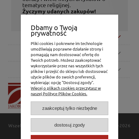
tematyce religijnej.
Życzymy udanych zakupów!
Dbamy o Twoją
prywatność
Moje konto
Pliki cookies i pokrewne im technologie
umożliwiają poprawne działanie strony i
Zamówienia
pomagają nam dostosować ofertę do
Twoich potrzeb. Możesz zaakceptować
wykorzystanie przez nas wszystkich tych
Pomoc
plików i przejść do sklepu lub dostosować
użycie plików do swoich preferencji,
wybierając opcję "Dostosuj zgody".
P.H. Jakóbczak
Więcej o plikach cookies przeczytasz w
Dorota Jakóbczak
naszej Polityce Plików Cookies.
Bialska 2/4,
42-202 Częstochowa
zaakceptuj tylko niezbędne
dostosuj zgody
Wszelkie prawa zastrzeżone
JAKÓBCZAK
© 1994-2026
Polityka prywatności