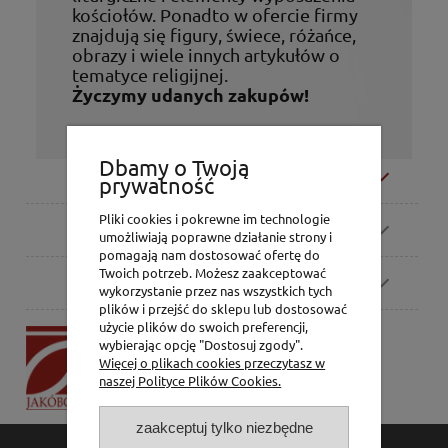
kościołów. Ponadto w ofercie firmy
znajdują się figury, świece, różańce,
obrazy i wiele innych artykułów o
tematyce religijnej.
Życzymy udanych zakupów!
Dbamy o Twoją
Moje konto
prywatność
Pliki cookies i pokrewne im technologie
Zamówienia
umożliwiają poprawne działanie strony i
pomagają nam dostosować ofertę do
Twoich potrzeb. Możesz zaakceptować
Pomoc
wykorzystanie przez nas wszystkich tych
plików i przejść do sklepu lub dostosować
użycie plików do swoich preferencji,
P.H. Jakóbczak
wybierając opcję "Dostosuj zgody".
Dorota Jakóbczak
Więcej o plikach cookies przeczytasz w
Bialska 2/4,
naszej Polityce Plików Cookies.
42-202 Częstochowa
zaakceptuj tylko niezbędne