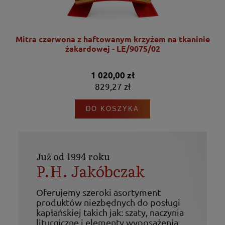
nie
Mitra czerwona z haftowanym krzyżem na tkaninie
żakardowej - LE/9075/02
1 020,00 zł
829,27 zł
DO KOSZYKA
Już od 1994 roku
P.H. Jakóbczak
Oferujemy szeroki asortyment
produktów niezbędnych do posługi
kapłańskiej takich jak: szaty, naczynia
liturgiczne i elementy wyposażenia