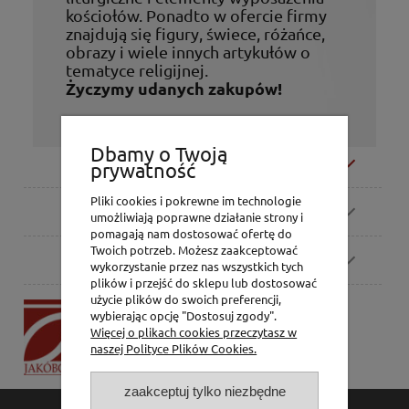
kościołów. Ponadto w ofercie firmy
znajdują się figury, świece, różańce,
obrazy i wiele innych artykułów o
tematyce religijnej.
Życzymy udanych zakupów!
Dbamy o Twoją
Moje konto
prywatność
Pliki cookies i pokrewne im technologie
Zamówienia
umożliwiają poprawne działanie strony i
pomagają nam dostosować ofertę do
Twoich potrzeb. Możesz zaakceptować
Pomoc
wykorzystanie przez nas wszystkich tych
plików i przejść do sklepu lub dostosować
użycie plików do swoich preferencji,
P.H. Jakóbczak
wybierając opcję "Dostosuj zgody".
Dorota Jakóbczak
Więcej o plikach cookies przeczytasz w
Bialska 2/4,
naszej Polityce Plików Cookies.
42-202 Częstochowa
zaakceptuj tylko niezbędne