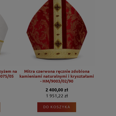
rzyżem na
Mitra czerwona ręcznie zdobiona
Mitra mary
9075/05
kamieniami naturalnymi i kryształami
zdobiona
- HM/9003/02/90
2 400,00 zł
1 951,22 zł
DO KOSZYKA