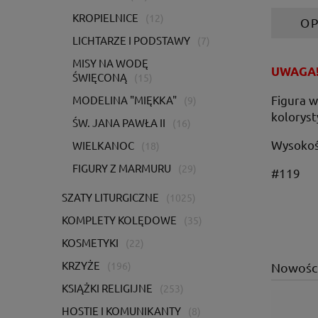
KROPIELNICE
(12)
OP
LICHTARZE I PODSTAWY
(7)
MISY NA WODĘ
UWAGA! 
ŚWIĘCONĄ
(15)
Figura w
MODELINA "MIĘKKA"
(9)
koloryst
ŚW. JANA PAWŁA II
(16)
Wysokość
WIELKANOC
(18)
FIGURY Z MARMURU
(29)
#119
SZATY LITURGICZNE
(1025)
KOMPLETY KOLĘDOWE
(35)
KOSMETYKI
(22)
KRZYŻE
(196)
Nowośc
KSIĄŻKI RELIGIJNE
(253)
HOSTIE I KOMUNIKANTY
(8)