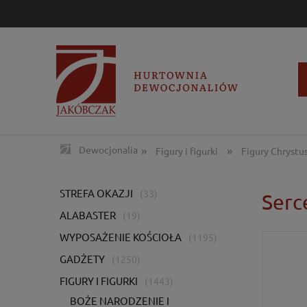
»
»
Dewocjonalia
Figury i figurki
Figury Chrystu
STREFA OKAZJI
(33)
Serc
ALABASTER
(19)
WYPOSAŻENIE KOŚCIOŁA
(1195)
GADŻETY
(1250)
FIGURY I FIGURKI
(1443)
BOŻE NARODZENIE I