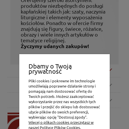
produktów niezbędnych do posługi
kapłańskiej takich jak: szaty, naczynia
liturgiczne i elementy wyposażenia
kościołów. Ponadto w ofercie firmy
znajdują się figury, świece, różańce,
obrazy i wiele innych artykułów o
tematyce religijnej.
Życzymy udanych zakupów!
Dbamy o Twoją
Moje konto
prywatność
Pliki cookies i pokrewne im technologie
Zamówienia
umożliwiają poprawne działanie strony i
pomagają nam dostosować ofertę do
Twoich potrzeb. Możesz zaakceptować
Pomoc
wykorzystanie przez nas wszystkich tych
plików i przejść do sklepu lub dostosować
użycie plików do swoich preferencji,
P.H. Jakóbczak
wybierając opcję "Dostosuj zgody".
Dorota Jakóbczak
Więcej o plikach cookies przeczytasz w
Bialska 2/4,
naszej Polityce Plików Cookies.