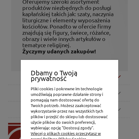
Oferujemy szeroki asortyment
produktów niezbędnych do posługi
kapłańskiej takich jak: szaty, naczynia
liturgiczne i elementy wyposażenia
kościołów. Ponadto w ofercie firmy
znajdują się figury, świece, różańce,
obrazy i wiele innych artykułów o
tematyce religijnej.
Życzymy udanych zakupów!
Dbamy o Twoją
Moje konto
prywatność
Pliki cookies i pokrewne im technologie
Zamówienia
umożliwiają poprawne działanie strony i
pomagają nam dostosować ofertę do
Twoich potrzeb. Możesz zaakceptować
Pomoc
wykorzystanie przez nas wszystkich tych
plików i przejść do sklepu lub dostosować
użycie plików do swoich preferencji,
P.H. Jakóbczak
wybierając opcję "Dostosuj zgody".
Dorota Jakóbczak
Więcej o plikach cookies przeczytasz w
Bialska 2/4,
naszej Polityce Plików Cookies.