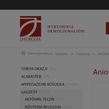
»
»
»
Dewocjonalia
Gadżety
Magnesy
Aniołe
STREFA OKAZJI
(33)
Anio
ALABASTER
(19)
WYPOSAŻENIE KOŚCIOŁA
(1195)
GADŻETY
(1250)
AKTÓWKI, TECZKI
(17)
BIŻUTERIA RELIGIJNA
(154)