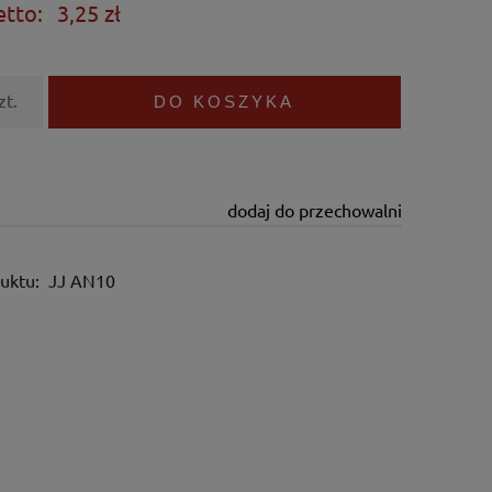
etto:
3,25 zł
zt.
DO KOSZYKA
dodaj do przechowalni
uktu:
JJ AN10