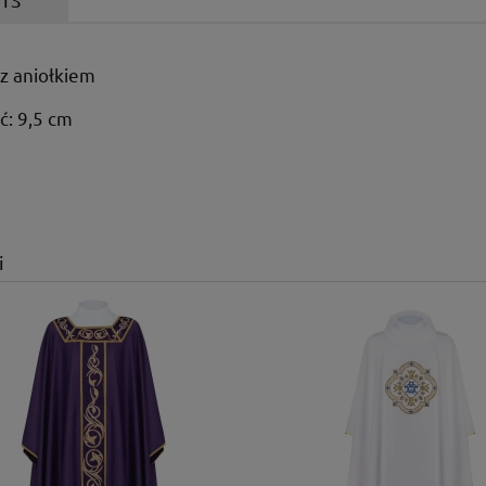
z aniołkiem
ć: 9,5 cm
i