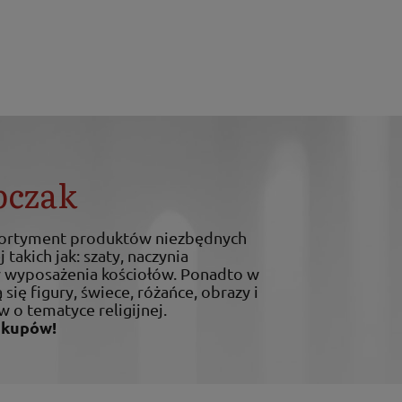
bczak
sortyment produktów niezbędnych
 takich jak: szaty, naczynia
ty wyposażenia kościołów. Ponadto w
 się figury, świece, różańce, obrazy i
w o tematyce religijnej.
akupów!