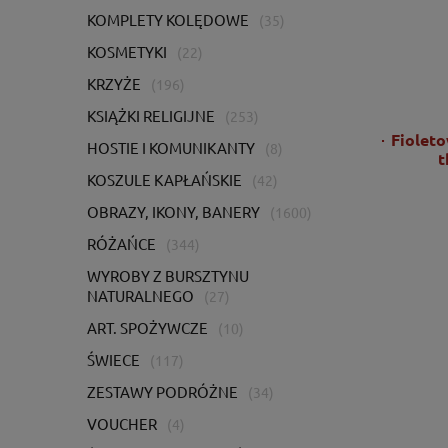
KOMPLETY KOLĘDOWE
(35)
KOSMETYKI
(22)
KRZYŻE
(196)
KSIĄŻKI RELIGIJNE
(253)
Ornat zielony z bogatym haftem IHS -
Fioleto
HOSTIE I KOMUNIKANTY
(8)
KOR/056/01/01
t
KOSZULE KAPŁAŃSKIE
(42)
2 725,00 zł
OBRAZY, IKONY, BANERY
(1600)
2 215,45 zł
RÓŻAŃCE
(344)
WYROBY Z BURSZTYNU
DO KOSZYKA
NATURALNEGO
(27)
ART. SPOŻYWCZE
(10)
ŚWIECE
(117)
ZESTAWY PODRÓŻNE
(34)
VOUCHER
(4)