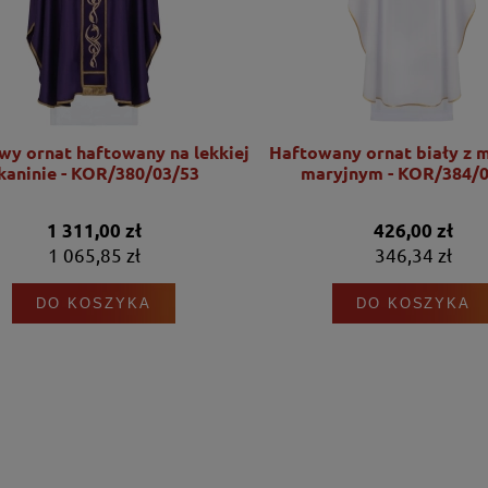
wy ornat haftowany na lekkiej
Haftowany ornat biały z 
kaninie - KOR/380/03/53
maryjnym - KOR/384/0
1 311,00 zł
426,00 zł
1 065,85 zł
346,34 zł
DO KOSZYKA
DO KOSZYKA