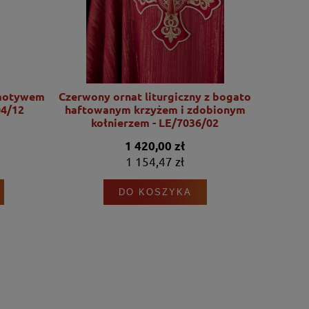
motywem
Czerwony ornat liturgiczny z bogato
Ornat l
4/12
haftowanym krzyżem i zdobionym
motywu Se
kołnierzem - LE/7036/02
1 420,00 zł
1 154,47 zł
DO KOSZYKA