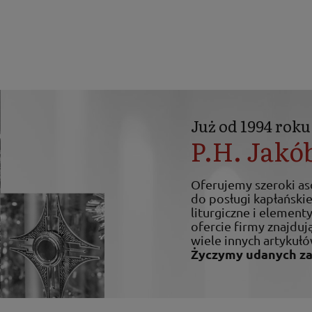
Już od 1994 roku
P.H. Jakó
Oferujemy szeroki a
do posługi kapłańskiej
liturgiczne i elemen
ofercie firmy znajdują
wiele innych artykułó
Życzymy udanych z