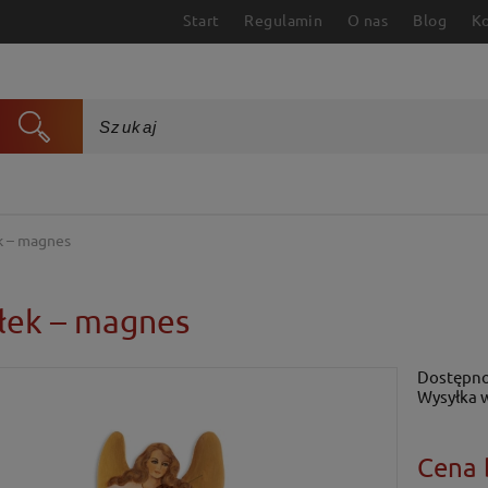
Start
Regulamin
O nas
Blog
K
k – magnes
łek – magnes
Dostępno
Wysyłka 
Cena 