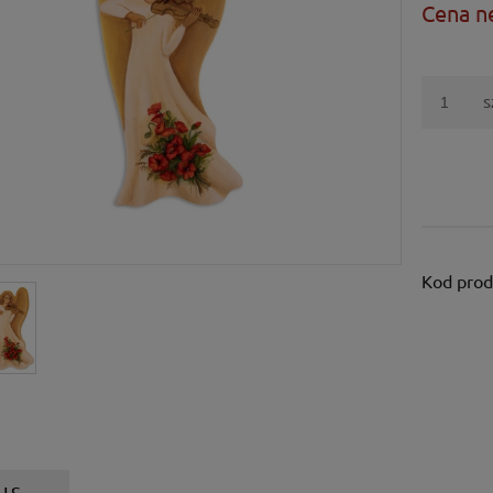
Cena n
s
Kod prod
IS