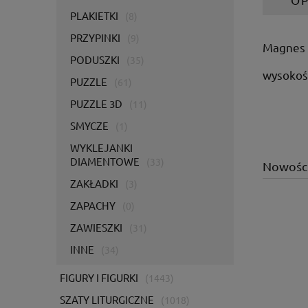
PLAKIETKI
(8)
PRZYPINKI
(9)
Magnes 
PODUSZKI
(35)
wysokoś
PUZZLE
(61)
PUZZLE 3D
(11)
SMYCZE
(1)
WYKLEJANKI
DIAMENTOWE
(33)
Nowośc
ZAKŁADKI
(3)
ZAPACHY
(0)
ZAWIESZKI
(31)
INNE
(34)
FIGURY I FIGURKI
(1443)
SZATY LITURGICZNE
(1018)