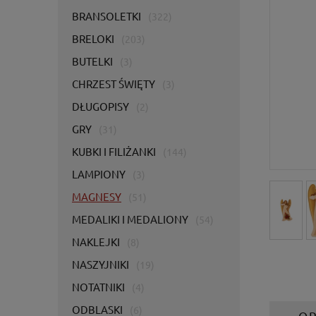
BRANSOLETKI
(322)
BRELOKI
(203)
BUTELKI
(3)
CHRZEST ŚWIĘTY
(3)
DŁUGOPISY
(2)
GRY
(31)
KUBKI I FILIŻANKI
(144)
LAMPIONY
(3)
MAGNESY
(51)
MEDALIKI I MEDALIONY
(54)
NAKLEJKI
(8)
NASZYJNIKI
(19)
NOTATNIKI
(4)
ODBLASKI
(6)
OP