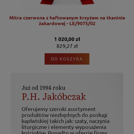
nie
Mitra czerwona z haftowanym krzyżem na tkaninie
żakardowej - LE/9075/02
1 020,00 zł
829,27 zł
DO KOSZYKA
Już od 1994 roku
P.H. Jakóbczak
Oferujemy szeroki asortyment
produktów niezbędnych do posługi
kapłańskiej takich jak: szaty, naczynia
liturgiczne i elementy wyposażenia
kościołów. Ponadto w ofercie firmy