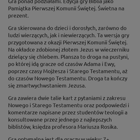
Gra ponad podziałami. Edycja gry Biblia jako
Pamiątka Pierwszej Komunii Świętej. Świetna na
prezent.
Gra skierowana do dzieci i dorosłych, zarówno do
ludzi wierzących, jak i niewierzących. Ta wersja gry
przygotowana z okazji Pierwszej Komunii Świętej.
Na okładce zdobionej złotem Jezus w wieczerniku
dzielący się chlebem. Plansza to droga na pustyni,
po której idą gracze od czasów Adama i Ewy,
poprzez czasy Mojżesza i Starego Testamentu, aż
do czasów Nowego Testamentu. Droga ta kończy
się zmartwychwstaniem Jezusa.
Gra zawiera dwie talie kart z pytaniami z zakresu
Nowego i Starego Testamentu oraz podpowiedzi i
komentarze napisane przez studentów teologii a
konsultowane przez jednego z najlepszych
biblistów, księdza profesora Mariusza Rosika.
Gra optymalna jest dla graczy w wieku: 7+