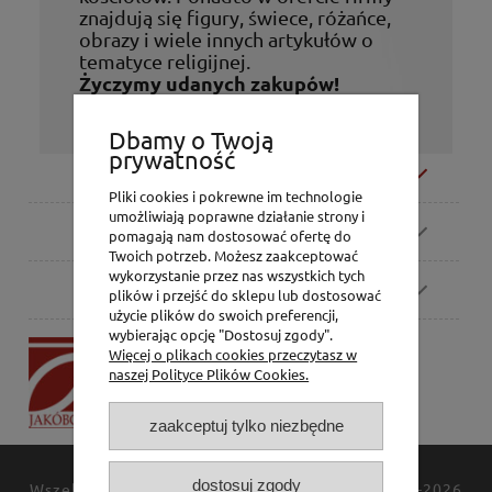
znajdują się figury, świece, różańce,
obrazy i wiele innych artykułów o
tematyce religijnej.
Życzymy udanych zakupów!
Dbamy o Twoją
prywatność
Moje konto
Pliki cookies i pokrewne im technologie
umożliwiają poprawne działanie strony i
Zamówienia
pomagają nam dostosować ofertę do
Twoich potrzeb. Możesz zaakceptować
wykorzystanie przez nas wszystkich tych
Pomoc
plików i przejść do sklepu lub dostosować
użycie plików do swoich preferencji,
wybierając opcję "Dostosuj zgody".
P.H. Jakóbczak
Więcej o plikach cookies przeczytasz w
Dorota Jakóbczak
naszej Polityce Plików Cookies.
Bialska 2/4,
42-202 Częstochowa
zaakceptuj tylko niezbędne
dostosuj zgody
Wszelkie prawa zastrzeżone
JAKÓBCZAK
© 1994-2026