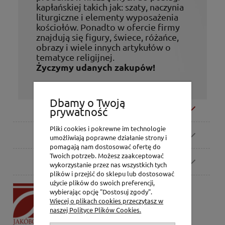
kapłańskiej takich jak: szaty, naczynia
liturgiczne i elementy wyposażenia
kościołów. Ponadto w ofercie firmy
znajdują się figury, świece, różańce,
obrazy i wiele innych artykułów o
tematyce religijnej.
Życzymy udanych zakupów!
Dbamy o Twoją
Moje konto
prywatność
Pliki cookies i pokrewne im technologie
Zamówienia
umożliwiają poprawne działanie strony i
pomagają nam dostosować ofertę do
Twoich potrzeb. Możesz zaakceptować
Pomoc
wykorzystanie przez nas wszystkich tych
plików i przejść do sklepu lub dostosować
użycie plików do swoich preferencji,
P.H. Jakóbczak
wybierając opcję "Dostosuj zgody".
Dorota Jakóbczak
Więcej o plikach cookies przeczytasz w
Bialska 2/4,
naszej Polityce Plików Cookies.
42-202 Częstochowa